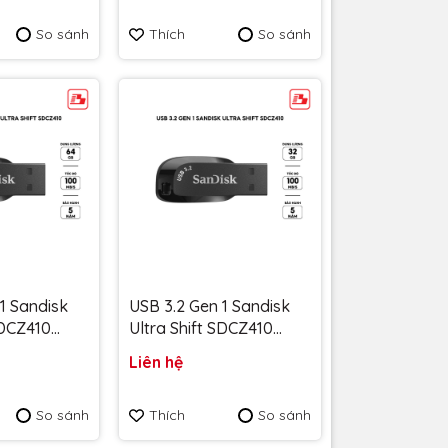
màu tím
So sánh
Thích
So sánh
Bảo hành 5
1 Sandisk
USB 3.2 Gen 1 Sandisk
SDCZ410
Ultra Shift SDCZ410
/s
32GB 100MB/s
Liên hệ
4G-G46 -
SDCZ410-032G-G46 -
 năm
Bảo hành 5 năm
So sánh
Thích
So sánh