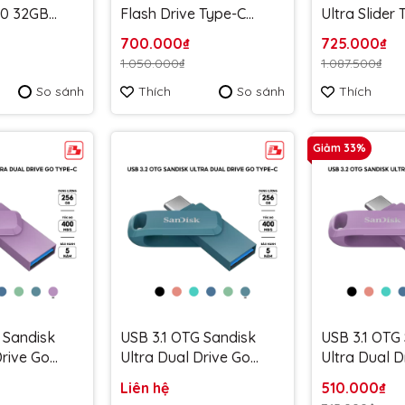
60 32GB
Flash Drive Type-C
Ultra Slider
 - Bảo hành
128GB 150MB/s
128GB 400M
700.000₫
725.000₫
SDCZ460-128G-G46 -
SDCZ480-12
1.050.000₫
1.087.500₫
Bảo hành 5 năm
Bảo hành 5
So sánh
Thích
So sánh
Thích
Giảm 33%
 Sandisk
USB 3.1 OTG Sandisk
USB 3.1 OTG
Drive Go
Ultra Dual Drive Go
Ultra Dual D
DDC3 256GB
Type-C SDDDC3 256GB
Type-C SDD
Liên hệ
510.000₫
DDDC3-
400MB/s SDDDC3-
400MB/s S