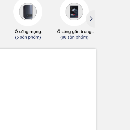
Ổ cứng mạng
Ổ cứng gắn trong
Ổ cứng gắn t
(NAS/Cloud)
SSD
HDD
(5 sản phẩm)
(88 sản phẩm)
(0 sản phẩ