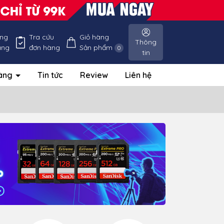
ống
Tra cứu
Giỏ hàng
Thông
àng
đơn hàng
Sản phẩm
0
tin
hàng
Tin tức
Review
Liên hệ