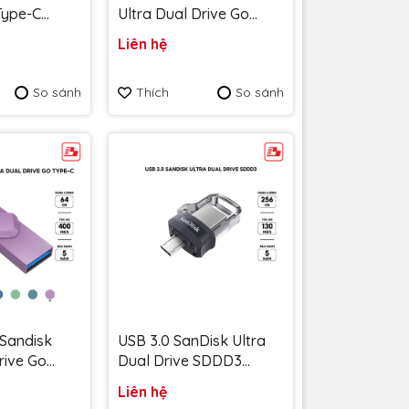
 Type-C
Ultra Dual Drive Go
B/s
Type-C SDDDC3 64GB
Liên hệ
8G-G46 -
400MB/s SDDDC3-
 năm
064G-G46AG màu xanh
So sánh
Thích
So sánh
Absinthe - Bảo hành 5
năm
 Sandisk
USB 3.0 SanDisk Ultra
rive Go
Dual Drive SDDD3
DC3 64GB
130MB/s SDDD3-256G-
Liên hệ
DDDC3-
G46 - Bảo hành 5 năm