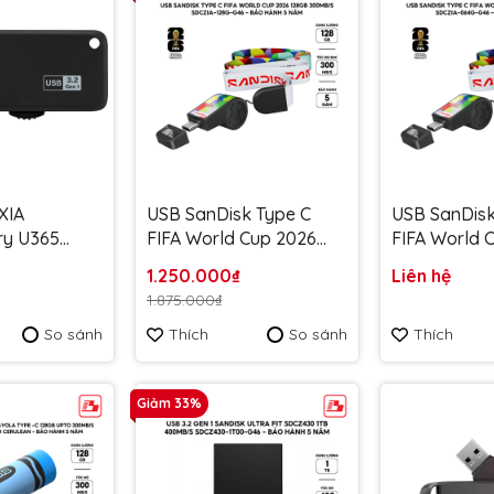
XIA
USB SanDisk Type C
USB SanDisk
ry U365
FIFA World Cup 2026
FIFA World 
150MB/s
128GB 300MB/s
64GB 300MB
1.250.000₫
Liên hệ
G4 Đen -
SDCZIA-128G-G46 - Bảo
064G-G46 - 
1.875.000₫
 năm
hành 5 năm
năm
So sánh
Thích
So sánh
Thích
Giảm 33%