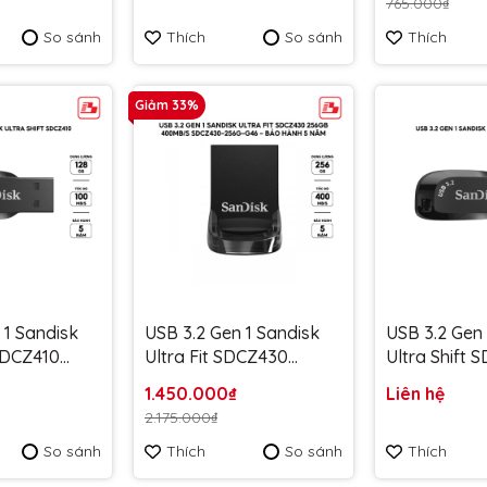
765.000₫
màu tím
256G-G46NBB màu
064G-G46L 
So sánh
Thích
So sánh
Thích
Bảo hành 5
xanh navagio - Bảo
lavender - 
hành 5 năm
năm
Giảm 33%
 1 Sandisk
USB 3.2 Gen 1 Sandisk
USB 3.2 Gen 
 SDCZ410
Ultra Fit SDCZ430
Ultra Shift 
MB/s
256GB 400MB/s
64GB 100MB
1.450.000₫
Liên hệ
8G-G46 -
SDCZ430-256G-G46 -
SDCZ410-06
2.175.000₫
 năm
Bảo hành 5 năm
Bảo hành 5
So sánh
Thích
So sánh
Thích