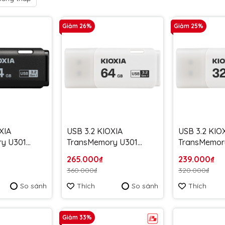
Giảm 26%
Giảm 25%
XIA
USB 3.2 KIOXIA
USB 3.2 KIO
y U301
TransMemory U301
TransMemor
100MB/s
64GB upto 100MB/s
32GB upto 
265.000₫
239.000₫
G4 Đen -
LU301W064GG4 Trắng -
LLU301W032
360.000₫
320.000₫
 năm
Bảo hành 5 năm
- Bảo hành 
So sánh
Thích
So sánh
Thích
Giảm 33%