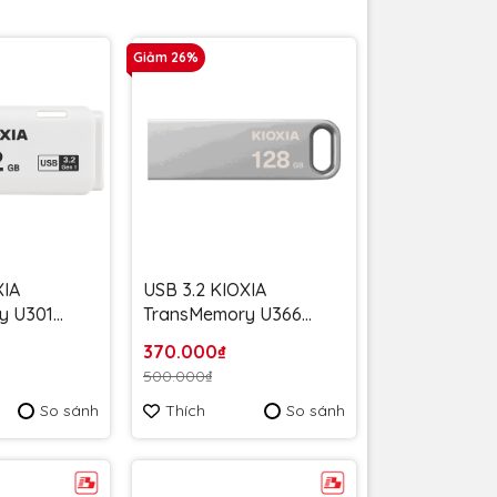
Giảm 26%
XIA
USB 3.2 KIOXIA
y U301
TransMemory U366
100MB/s
128GB upto 200MB/s
370.000₫
GG4 Trắng
LU366S128GG4 - Bảo
500.000₫
5 năm
hành 5 năm
So sánh
Thích
So sánh