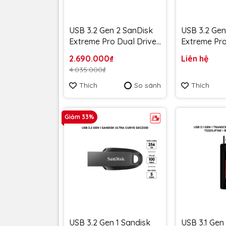
USB 3.2 Gen 2 SanDisk
USB 3.2 Gen
Extreme Pro Dual Drive
Extreme Pro
SDDE1 512GB upto
SDDE1 256G
2.690.000₫
Liên hệ
1000/900MB/s
1000/900M
4.035.000₫
SDDDE1-512G-G46 - Bảo
SDDDE1-256
Thích
So sánh
Thích
hành 5 năm
Bảo hành 5
Giảm 33%
USB 3.2 Gen 1 Sandisk
USB 3.1 Gen