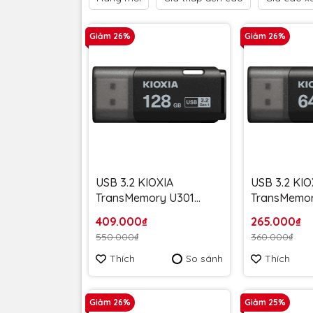
Giảm 26%
Giảm 26%
USB 3.2 KIOXIA
USB 3.2 KIO
TransMemory U301
TransMemor
128GB upto 100MB/s
64GB upto 
409.000₫
265.000₫
LU301K128GG4 Đen -
LU301K064G
550.000₫
360.000₫
Bảo hành 5 năm
Bảo hành 5
Thích
So sánh
Thích
Giảm 26%
Giảm 25%