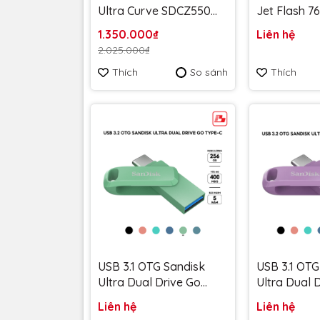
Ultra Curve SDCZ550
Jet Flash 7
256GB 100MB/s
TS32GJF760
1.350.000₫
Liên hệ
SDCZ550-256G-G46
5 năm
2.025.000₫
màu đen - Bảo hành 5
Thích
So sánh
Thích
năm
USB 3.1 OTG Sandisk
USB 3.1 OTG
Ultra Dual Drive Go
Ultra Dual 
Type-C SDDDC3 256GB
Type-C SD
Liên hệ
Liên hệ
400MB/s SDDDC3-
400MB/s S