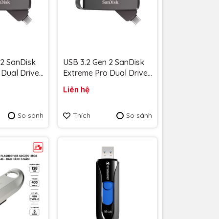
 2 SanDisk
USB 3.2 Gen 2 SanDisk
 Dual Drive
Extreme Pro Dual Drive
upto
SDDE1 1TB upto
Liên hệ
B/s
1000/900MB/s
0-G46 -
SDDDE1-1T00-G46 - Bảo
So sánh
Thích
So sánh
 năm
hành 5 năm