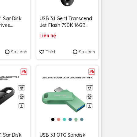
 1 SanDisk
USB 3.1 Gen1 Transcend
rives
Jet Flash 790K 16GB
MB/s
5Gbps TS16GJF790K -
Liên hệ
G-G46 - Bảo
Bảo hành 5 năm
So sánh
Thích
So sánh
 1 SanDisk
USB 3.1 OTG Sandisk