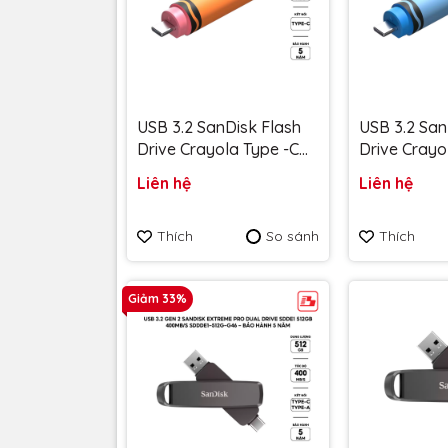
USB 3.2 SanDisk Flash
USB 3.2 San
Drive Crayola Type -C
Drive Crayo
128GB upto 300MB/s
128GB upto
Liên hệ
Liên hệ
SDCZIC-128G-G46O màu
SDCZIC-128
vàng xoài - Bảo hành 5
xanh Cerule
Thích
So sánh
Thích
năm
hành 5 năm
Giảm 33%