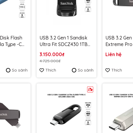
Disk Flash
USB 3.2 Gen 1 Sandisk
USB 3.2 Gen
la Type -C
Ultra Fit SDCZ430 1TB
Extreme Pro
 300MB/s
400MB/s SDCZ430-
SDDE1 2TB 
3.150.000₫
Liên hệ
G-G46B màu
1T00-G46 - Bảo hành 5
1000/900M
4.725.000₫
an - Bảo
năm
SDDDE1-2T0
So sánh
Thích
So sánh
Thích
Bảo hành 5