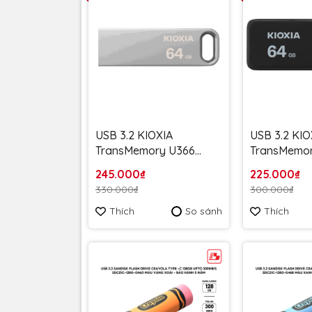
USB 3.2 KIOXIA
USB 3.2 KIO
TransMemory U366
TransMemo
64GB upto 100MB/s
64GB upto 
245.000₫
225.000₫
LU366S064GG4 - Bảo
LU365K064G
330.000₫
300.000₫
hành 5 năm
Bảo hành 5
Thích
So sánh
Thích