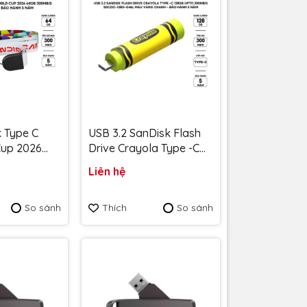
 Type C
USB 3.2 SanDisk Flash
Cup 2026
Drive Crayola Type -C
/s SDCZIA-
128GB upto 300MB/s
Liên hệ
Bảo hành 5
SDCZIC-128G-G46L màu
vàng chanh - Bảo hành
So sánh
Thích
So sánh
5 năm