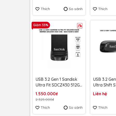
256G-G46AG màu xanh
256G-G46L 
Thích
So sánh
Thích
Absinthe - Bảo hành 5
lavender - 
năm
năm
Giảm 33%
USB 3.2 Gen 1 Sandisk
USB 3.2 Gen
Ultra Fit SDCZ430 512GB
Ultra Shift
400MB/s SDCZ430-
128GB 100
1.550.000₫
Liên hệ
512G-G46 - Bảo hành 5
SDCZ410-12
2.325.000₫
năm
Bảo hành 5
Thích
So sánh
Thích