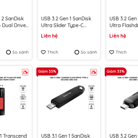
 2 SanDisk
USB 3.2 Gen 1 SanDisk
USB 3.2 Gen
 Dual Drive
Ultra Slider Type-C
Ultra Flashd
B upto
256GB 400MB/s
SDCZ75 128GB 400
Liên hệ
Liên hệ
B/s
SDCZ480-256G-G46 -
SDCZ75-128
G-G46 -
Bảo hành 5 năm
hành 5 năm
So sánh
Thích
So sánh
Thích
 năm
Giảm 33%
Giảm 33%
 1 Transcend
USB 3.1 Gen 1 SanDisk
USB 3.2 Gen