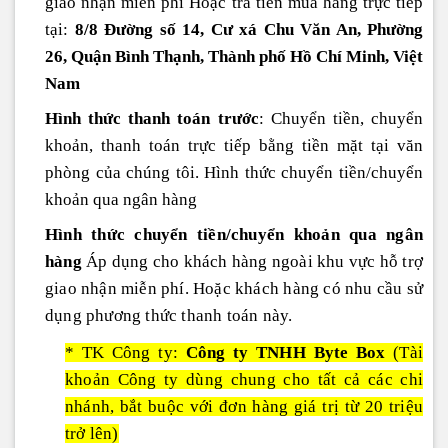
giao nhận miễn phí Hoặc trả tiền mua hàng trực tiếp
tại:
8/8 Đường số 14, Cư xá Chu Văn An, Phường
26, Quận Bình Thạnh, Thành phố Hồ Chí Minh, Việt
Nam
Hình thức thanh toán trước
: Chuyển tiền, chuyển
khoản, thanh toán trực tiếp bằng tiền mặt tại văn
phòng của chúng tôi. Hình thức chuyển tiền/chuyển
khoản qua ngân hàng
Hình thức chuyển tiền/chuyển khoản qua ngân
hàng
Áp dụng cho khách hàng ngoài khu vực hỗ trợ
giao nhận miễn phí. Hoặc khách hàng có nhu cầu sử
dụng phương thức thanh toán này.
* TK Công ty:
Công ty TNHH Byte Box
(Tài
khoản Công ty dùng chung cho tất cả các chi
nhánh, bắt buộc với đơn hàng giá trị từ 20 triệu
trở lên)