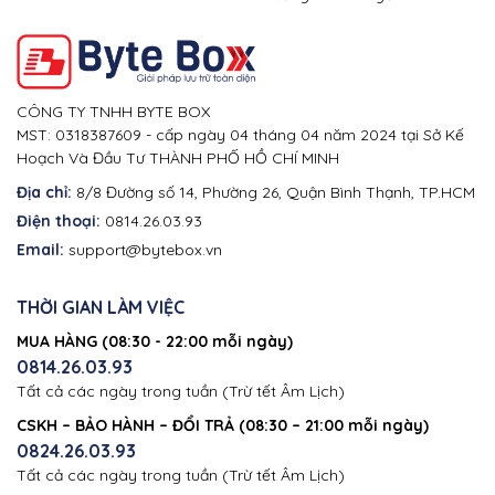
CÔNG TY TNHH BYTE BOX
MST: 0318387609 - cấp ngày 04 tháng 04 năm 2024 tại Sở Kế
Hoạch Và Đầu Tư THÀNH PHỐ HỒ CHÍ MINH
Địa chỉ:
8/8 Đường số 14, Phường 26, Quận Bình Thạnh, TP.HCM
Điện thoại:
0814.26.03.93
Email:
support@bytebox.vn
THỜI GIAN LÀM VIỆC
MUA HÀNG (08:30 - 22:00 mỗi ngày)
0814.26.03.93
Tất cả các ngày trong tuần (Trừ tết Âm Lịch)
CSKH – BẢO HÀNH – ĐỔI TRẢ (08:30 – 21:00 mỗi ngày)
0824.26.03.93
Tất cả các ngày trong tuần (Trừ tết Âm Lịch)