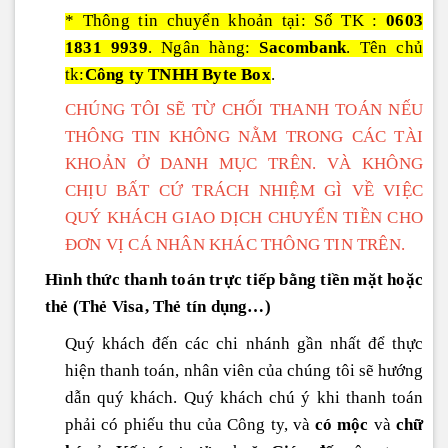
* Thông tin chuyển khoản tại: Số TK :
0603
1831 9939
. Ngân h
à
ng:
Sacombank
. Tên chủ
tk:
Công ty TNHH Byte Box
.
CHÚNG TÔI SẼ TỪ CHỐI THANH TOÁN NẾU
THÔNG TIN KHÔNG NẰM TRONG CÁC TÀI
KHOẢN Ở DANH MỤC TRÊN. VÀ KHÔNG
CHỊU BẤT CỨ TRÁCH NHIỆM GÌ VỀ VIỆC
QUÝ KHÁCH GIAO DỊCH CHUYỂN TIỀN CHO
ĐƠN VỊ CÁ NHÂN KHÁC THÔNG TIN TRÊN.
Hình thức thanh toán trực tiếp bằng tiền mặt hoặc
thẻ (Thẻ Visa, Thẻ tín dụng…)
Quý khách đến các chi nhánh gần nhất để thực
hiện thanh toán, nhân viên của chúng tôi sẽ hướng
dẫn quý khách. Quý khách chú ý khi thanh toán
phải có phiếu thu của Công ty, và
có mộc
và
chữ