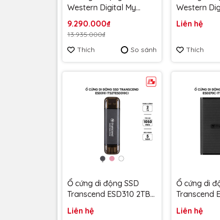
Western Digital My
Western Dig
Passport 2TB 1050MB/s
Passport 2
9.290.000₫
Liên hệ
Đỏ WDBAGF0020BRD-
Bạc WDBAG
13.935.000₫
WESN - Bảo hành 5 năm
WESN - Bảo
Thích
So sánh
Thích
Ổ cứng di động SSD
Ổ cứng di 
Transcend ESD310 2TB
Transcend 
1050MB/s Đen
520MB/s T
Liên hệ
Liên hệ
TS2TESD310C - Bảo
- Bảo hành