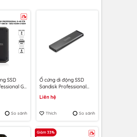
ộng SSD
Ổ cứng di động SSD
essional G-
Sandisk Professional
o 3000MB/s
PRO-BLADE SSD Mag
Liên hệ
2T-GBC1D -
2TB SDPM1NS-002T-
 năm
GBANDND upto
So sánh
Thích
So sánh
3000Mb/s - Bảo hành 5
năm
Giảm 33%