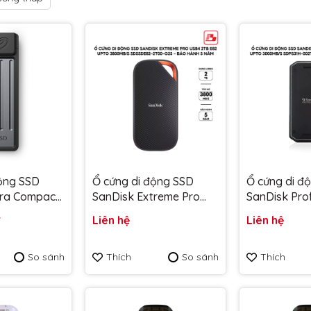
động SSD
Ổ cứng di động SSD
Ổ cứng di đ
tra Compact
SanDisk Extreme Pro
SanDisk Prof
 upto
USB4 2TB E82 upto
40 2TB upt
₫
Liên hệ
Liên hệ
3800MB/s SDSSDE82-
SDPS31H-00
0 - Bảo
2T00-G25 - Bảo hành 5
Bảo hành 5
So sánh
Thích
So sánh
Thích
năm