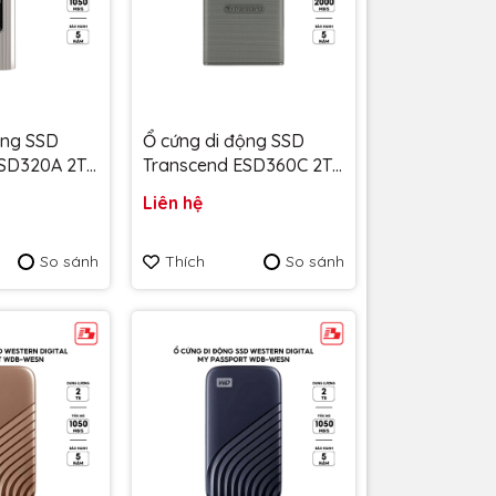
ộng SSD
Ổ cứng di động SSD
ESD320A 2TB
Transcend ESD360C 2TB
2000MB/s
Liên hệ
A - Bảo
TS2TESD360C - Bảo
hành 5 năm
So sánh
Thích
So sánh