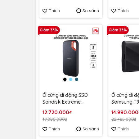
hành 5 năm
Thích
So sánh
Thích
Giảm 33%
Giảm 33%
Ổ cứng di động SSD
Ổ cứng di 
Sandisk Extreme
Samsung T9
Portable 2TB V2 E61
2TB 2000M
12.720.000₫
14.990.000
1050MB/s Đen
PG2T0B/WW
19.080.000₫
22.485.000₫
SDSSDE61-2T00-G25 -
hành 5 năm
Thích
So sánh
Thích
Bảo hành 5 năm