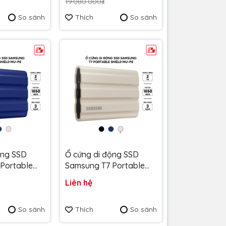
19.080.000₫
T00-G25B -
SDSSDE61-2T00-G25M -
So sánh
Thích
So sánh
 năm
Bảo hành 5 năm
ộng SSD
Ổ cứng di động SSD
Portable
Samsung T7 Portable
1050MB/s
Shield 2TB 1050MB/s Be
Liên hệ
E2T0R/WW -
MU-PE2T0K/WW - Bảo
 năm
hành 3 năm
So sánh
Thích
So sánh