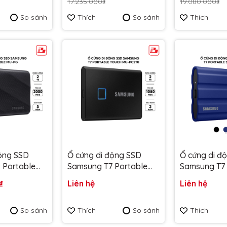
17.235.000₫
19.080.000₫
Bảo hành 5 năm
SDSSDE61-2
So sánh
Thích
So sánh
Thích
Bảo hành 5
động SSD
Ổ cứng di động SSD
Ổ cứng di đ
 Portable
Samsung T7 Portable
Samsung T7 
B/s MU-
Touch 2TB 1050MB/s
Shield 2TB 
₫
Liên hệ
Liên hệ
 - Bảo
MU-PC2T0K/WW - Bảo
Xanh MU-P
hành 3 năm
Bảo hành 3
So sánh
Thích
So sánh
Thích