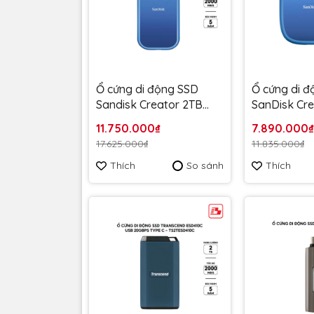
Ổ cứng di động SSD
Ổ cứng di 
Sandisk Creator 2TB
SanDisk Cr
E81C 2000MB/s
2TB E62C 1
11.750.000₫
7.890.000₫
SDSSDE81C-2T00-G25
SDSSDE62C
17.625.000₫
11.835.000₫
màu xanh - Bảo hành 5
màu xanh -
Thích
So sánh
Thích
năm
năm