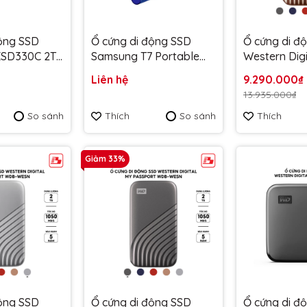
động SSD
Ổ cứng di động SSD
Ổ cứng di đ
ESD330C 2TB
Samsung T7 Portable
Western Dig
2TB 1050MB/s Xanh
Passport 2
Liên hệ
9.290.000₫
C - Bảo
Indigo MU-PC2T0H/WW
Vàng
13.935.000₫
- Bảo hành 3 năm
WDBAGF00
So sánh
Thích
So sánh
Thích
WESN - Bảo
Giảm 33%
động SSD
Ổ cứng di động SSD
Ổ cứng di đ