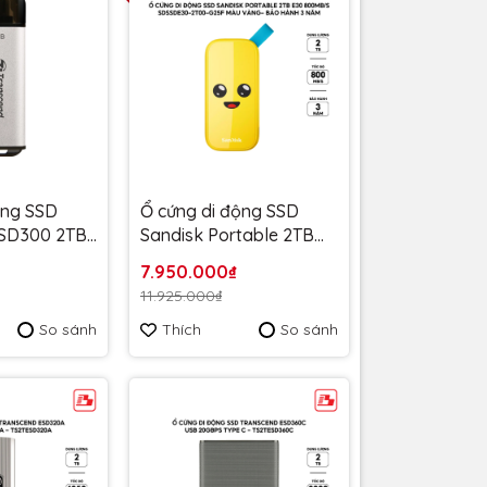
ộng SSD
Ổ cứng di động SSD
ESD300 2TB
Sandisk Portable 2TB
ạc
E30 800MB/s
7.950.000₫
S - Bảo
SDSSDE30-2T00-G25F
11.925.000₫
màu vàng- Bảo hành 3
So sánh
Thích
So sánh
năm