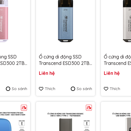
động SSD
Ổ cứng di động SSD
Ổ cứng di đ
ESD300 2TB
Transcend ESD300 2TB
Transcend 
Hồng
1050MB/s Xanh
1050MB/s B
Liên hệ
Liên hệ
P - Bảo
TS2TESD300C - Bảo
TS2TESD300
hành 5 năm
hành 5 năm
So sánh
Thích
So sánh
Thích