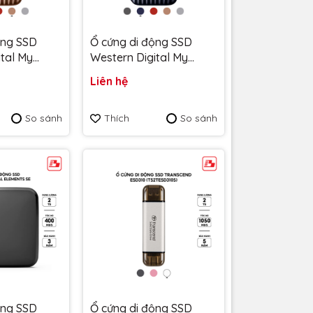
ộng SSD
Ổ cứng di động SSD
ital My
Western Digital My
TB 1050MB/s
Passport 2TB 1050MB/s
Liên hệ
Xanh
20BGD-
WDBAGF0020BBL-
So sánh
Thích
So sánh
 hành 5 năm
WESN - Bảo hành 5 năm
ộng SSD
Ổ cứng di động SSD