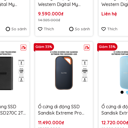
ital My
Western Digital My
Western Digi
TB 1050MB/s
Passport 2TB 1050MB/s
Elements SE
9.590.000₫
Liên hệ
F0020BSL-
Xám WDBAGF0020BGY-
400MB/s
14.385.000₫
 hành 5 năm
WESN - Bảo hành 5 năm
WDBAYN00
So sánh
Thích
So sánh
Thích
WESN - Bảo
Giảm 33%
Giảm 33%
động SSD
Ổ cứng di động SSD
Ổ cứng di đ
ESD270C 2TB
Sandisk Extreme Pro
Sandisk Ext
S2TESD270C
2TB V2 E81 2000MB/s
Portable 2T
11.490.000₫
12.720.000
 3 năm
SDSSDE81-2T00-G25 -
1050MB/s S