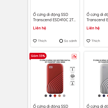
Ổ cứng di động SSD
Ổ cứng di 
Transcend ESD410C 2TB
Transcend 
2000MB/s
1050MB/s
Liên hệ
Liên hệ
TS2TESD410C - Bảo
TS2TESD330
hành 5 năm
hành 5 năm
Thích
So sánh
Thích
Giảm 33%
Ổ cứng di động SSD
Ổ cứng di 