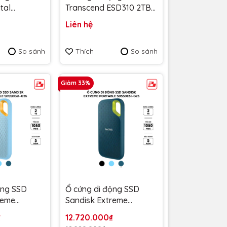
tal
Transcend ESD310 2TB
 2TB
1050MB/s Bạc
Liên hệ
TS2TESD310S - Bảo
20BBK-
hành 5 năm
So sánh
Thích
So sánh
 hành 3 năm
Giảm 33%
ộng SSD
Ổ cứng di động SSD
reme
Sandisk Extreme
B V2 E61
Portable 2TB V2 E61
₫
12.720.000₫
kyBlue
1050MB/s Montegrey