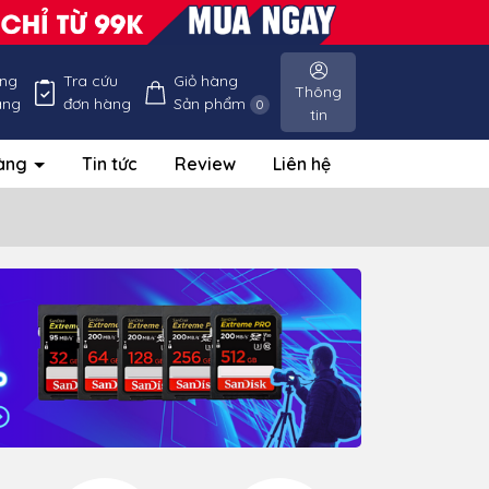
ống
Tra cứu
Giỏ hàng
Thông
àng
đơn hàng
Sản phẩm
0
tin
hàng
Tin tức
Review
Liên hệ