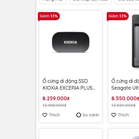
Giảm 33%
Giảm 33%
Ổ cứng di động SSD
Ổ cứng di 
KIOXIA EXCERIA PLUS
Seagate Ul
G2 Portable 2TB upto
2TB Type C
8.259.000₫
8.550.000
1050MB/s
1000MB/s
12.388.500₫
12.825.000₫
LXD20K002TG8 - bảo
STMX100040
Thích
So sánh
Thích
hành 3 năm
hành 3 năm