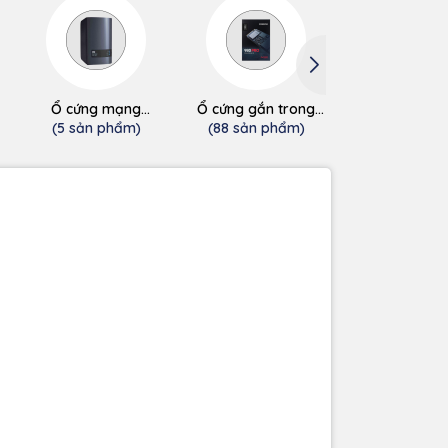
Ổ cứng mạng
Ổ cứng gắn trong
Ổ cứng gắn t
(NAS/Cloud)
SSD
HDD
(5 sản phẩm)
(88 sản phẩm)
(0 sản phẩ