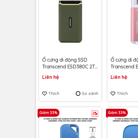
Ổ cứng di động SSD
Ổ cứng di 
Transcend ESD380C 2TB
Transcend 
2000MB/s
1050MB/s 
Liên hệ
Liên hệ
TS2TESD380C - Bảo
TS2TESD300
hành 5 năm
hành 5 năm
Thích
So sánh
Thích
Giảm 33%
Giảm 33%