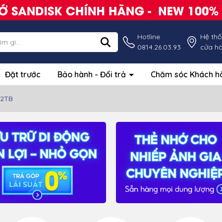
Hotline
Hệ th
0814.26.03.93
cửa h
Đặt trước
Bảo hành - Đổi trả
Chăm sóc Khách 
 2TB