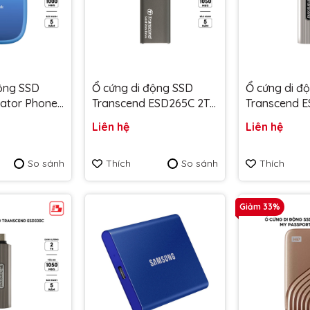
động SSD
Ổ cứng di động SSD
Ổ cứng di đ
eator Phone
Transcend ESD265C 2TB
Transcend 
000MB/s
1050MB/s
1050MB/s
Liên hệ
Liên hệ
-2T00-G25
TS2TESD265C - Bảo
TS2TESD320
 Bảo hành 5
hành 5 năm
hành 5 năm
So sánh
Thích
So sánh
Thích
Giảm 33%