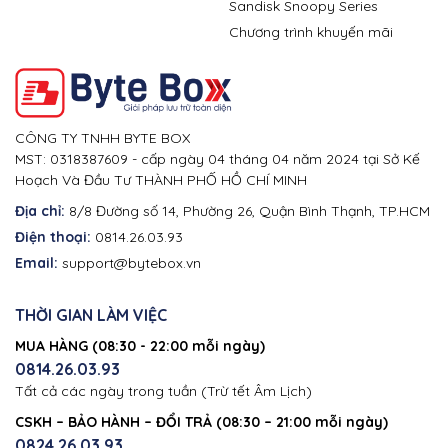
Sandisk Snoopy Series
Chương trình khuyến mãi
CÔNG TY TNHH BYTE BOX
MST: 0318387609 - cấp ngày 04 tháng 04 năm 2024 tại Sở Kế
Hoạch Và Đầu Tư THÀNH PHỐ HỒ CHÍ MINH
Địa chỉ:
8/8 Đường số 14, Phường 26, Quận Bình Thạnh, TP.HCM
Điện thoại:
0814.26.03.93
Email:
support@bytebox.vn
THỜI GIAN LÀM VIỆC
MUA HÀNG (08:30 - 22:00 mỗi ngày)
0814.26.03.93
Tất cả các ngày trong tuần (Trừ tết Âm Lịch)
CSKH – BẢO HÀNH – ĐỔI TRẢ (08:30 – 21:00 mỗi ngày)
0824.26.03.93