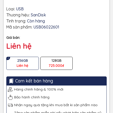
Loại:
USB
Thương hiệu:
SanDisk
Tình trạng:
Còn hàng
Mã sản phẩm:
USB06022601
Giá bán:
Liên hệ
256GB
128GB
Liên hệ
725.000₫
Cam kết bán hàng
Hàng chính hãng & 100% mới
Bảo hành chính hãng
Nhận ngay quà tặng khi mua bất kì sản phẩm nào
Tặng sản phẩm miễn phí nếu phát hiện sản phẩm cũ –