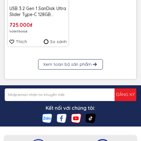
USB 3.2 Gen 1 SanDisk Ultra
Slider Type-C 128GB
400MB/s SDCZ480-128G-
725.000₫
G46 - Bảo hành 5 năm
1.087.500₫
Thích
So sánh
Xem toàn bộ sản phẩm
ĐĂNG KÝ
Kết nối với chúng tôi: