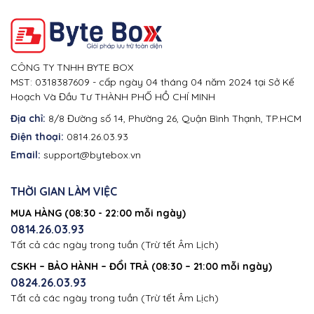
CÔNG TY TNHH BYTE BOX
MST: 0318387609 - cấp ngày 04 tháng 04 năm 2024 tại Sở Kế
Hoạch Và Đầu Tư THÀNH PHỐ HỒ CHÍ MINH
Địa chỉ:
8/8 Đường số 14, Phường 26, Quận Bình Thạnh, TP.HCM
Điện thoại:
0814.26.03.93
Email:
support@bytebox.vn
THỜI GIAN LÀM VIỆC
MUA HÀNG (08:30 - 22:00 mỗi ngày)
0814.26.03.93
Tất cả các ngày trong tuần (Trừ tết Âm Lịch)
CSKH – BẢO HÀNH – ĐỔI TRẢ (08:30 – 21:00 mỗi ngày)
0824.26.03.93
Tất cả các ngày trong tuần (Trừ tết Âm Lịch)