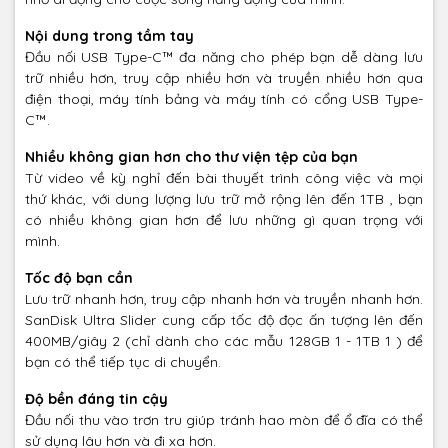
Nội dung trong tầm tay
Đầu nối USB Type-C™ đa năng cho phép bạn dễ dàng lưu
trữ nhiều hơn, truy cập nhiều hơn và truyền nhiều hơn qua
điện thoại, máy tính bảng và máy tính có cổng USB Type-
C™.
Nhiều không gian hơn cho thư viện tệp của bạn
Từ video về kỳ nghỉ đến bài thuyết trình công việc và mọi
thứ khác, với dung lượng lưu trữ mở rộng lên đến 1TB , bạn
có nhiều không gian hơn để lưu những gì quan trọng với
mình.
Tốc độ bạn cần
Lưu trữ nhanh hơn, truy cập nhanh hơn và truyền nhanh hơn.
SanDisk Ultra Slider cung cấp tốc độ đọc ấn tượng lên đến
400MB/giây 2 (chỉ dành cho các mẫu 128GB 1 - 1TB 1 ) để
bạn có thể tiếp tục di chuyển.
Độ bền đáng tin cậy
Đầu nối thu vào trơn tru giúp tránh hao mòn để ổ đĩa có thể
sử dụng lâu hơn và đi xa hơn.