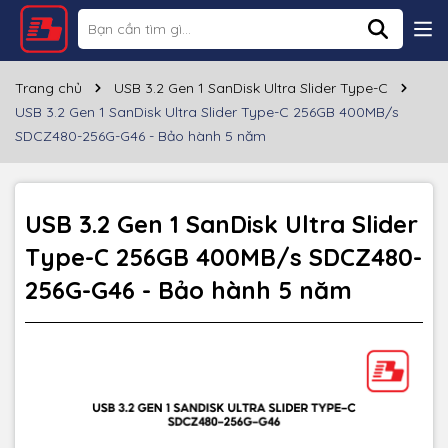
Thông số kỹ thuật
Thương hiệu
SANDISK
Trang chủ
USB 3.2 Gen 1 SanDisk Ultra Slider Type-C
USB 3.2 Gen 1 SanDisk Ultra Slider Type-C 256GB 400MB/s
Dung lượng
256GB
SDCZ480-256G-G46 - Bảo hành 5 năm
Cổng giao tiếp
USB Type C
Tốc độ đọc
~400MB/s
USB 3.2 Gen 1 SanDisk Ultra Slider
Type-C 256GB 400MB/s SDCZ480-
Chất liệu
Nhựa
256G-G46 - Bảo hành 5 năm
Màu sắc
Đen
Bảo hành
60 tháng