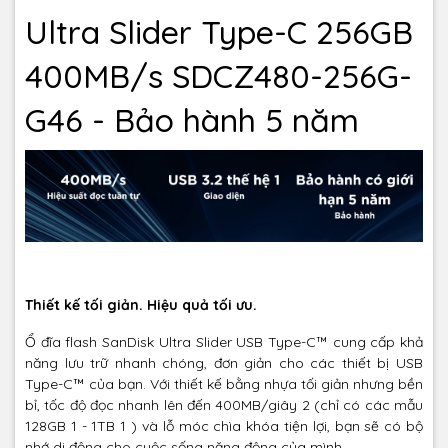
Ultra Slider Type-C 256GB
400MB/s SDCZ480-256G-
G46 - Bảo hành 5 năm
Thiết kế tối giản. Hiệu quả tối ưu.
Ổ đĩa flash SanDisk Ultra Slider USB Type-C™ cung cấp khả
năng lưu trữ nhanh chóng, đơn giản cho các thiết bị USB
Type-C™ của bạn. Với thiết kế bằng nhựa tối giản nhưng bền
bỉ, tốc độ đọc nhanh lên đến 400MB/giây 2 (chỉ có các mẫu
128GB 1 - 1TB 1 ) và lỗ móc chìa khóa tiện lợi, bạn sẽ có bộ
nhớ di động cho cuộc sống năng động của mình.