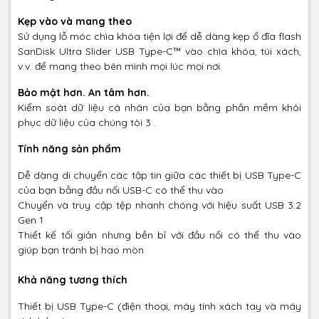
Kẹp vào và mang theo
Sử dụng lỗ móc chìa khóa tiện lợi để dễ dàng kẹp ổ đĩa flash
SanDisk Ultra Slider USB Type-C™ vào chìa khóa, túi xách,
v.v. để mang theo bên mình mọi lúc mọi nơi.
Bảo mật hơn. An tâm hơn.
Kiểm soát dữ liệu cá nhân của bạn bằng phần mềm khôi
phục dữ liệu của chúng tôi 3 .
Tính năng sản phẩm
Dễ dàng di chuyển các tập tin giữa các thiết bị USB Type-C
của bạn bằng đầu nối USB-C có thể thu vào
Chuyển và truy cập tệp nhanh chóng với hiệu suất USB 3.2
Gen 1
Thiết kế tối giản nhưng bền bỉ với đầu nối có thể thu vào
giúp bạn tránh bị hao mòn
Khả năng tương thích
Thiết bị USB Type-C (điện thoại, máy tính xách tay và máy