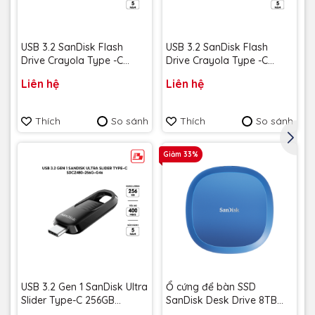
USB 3.2 SanDisk Flash
USB 3.2 SanDisk Flash
Drive Crayola Type -C
Drive Crayola Type -C
128GB upto 300MB/s
128GB upto 300MB/s
Liên hệ
Liên hệ
SDCZIC-128G-G46L màu
SDCZIC-128G-G46O màu
vàng chanh - Bảo hành 5
vàng xoài - Bảo hành 5
năm
năm
Thích
So sánh
Thích
So sánh
Giảm 33%
USB 3.2 Gen 1 SanDisk Ultra
Ổ cứng để bàn SSD
Slider Type-C 256GB
SanDisk Desk Drive 8TB
400MB/s SDCZ480-256G-
USB-A Type-C 1000MB/s