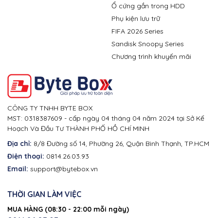
Ổ cứng gắn trong HDD
Phụ kiện lưu trữ
FIFA 2026 Series
Sandisk Snoopy Series
Chương trình khuyến mãi
CÔNG TY TNHH BYTE BOX
MST: 0318387609 - cấp ngày 04 tháng 04 năm 2024 tại Sở Kế
Hoạch Và Đầu Tư THÀNH PHỐ HỒ CHÍ MINH
Địa chỉ:
8/8 Đường số 14, Phường 26, Quận Bình Thạnh, TP.HCM
Điện thoại:
0814.26.03.93
Email:
support@bytebox.vn
THỜI GIAN LÀM VIỆC
MUA HÀNG (08:30 - 22:00 mỗi ngày)