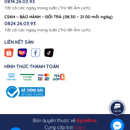
0814.26.03.93
Tất cả các ngày trong tuần (Trừ tết Âm Lịch)
CSKH – BẢO HÀNH – ĐỔI TRẢ (08:30 – 21:00 mỗi ngày)
0824.26.03.93
Tất cả các ngày trong tuần (Trừ tết Âm Lịch)
LIÊN KẾT SÀN
HÌNH THỨC THANH TOÁN
Bản quyền thuộc về
ByteBox
.
Cung cấp bởi
Sapo