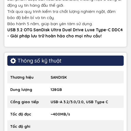
động uy tín hàng đầu thế giới.
Trải qua quy trình kiểm tra chất lượng nghiêm ngặt, đảm
bảo độ bền bỉ và tin cậy.
Bảo hành 5 năm, giúp bạn yên tâm sử dụng.
USB 3.2 OTG SanDisk Ultra Dual Drive Luxe Type-C DDC4
- Giải pháp lưu trữ hoàn hảo cho mọi nhu cầu!
Thông số kỹ thuật
Thương hiệu
SANDISK
Dung lượng
128GB
Cổng giao tiếp
USB-A 3.2/3.0/2.0, USB Type C
Tốc độ đọc
~400MB/s
Tốc độ ghi