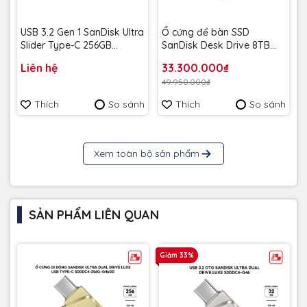
USB 3.2 Gen 1 SanDisk Ultra
Ổ cứng để bàn SSD
Slider Type-C 256GB
SanDisk Desk Drive 8TB
400MB/s SDCZ480-256G-
USB-A Type-C 1000MB/s
Liên hệ
33.300.000₫
G46 - Bảo hành 5 năm
SDSSDT40C-8T00-A25 -
49.950.000₫
Bảo Hành 3 năm
Thích
So sánh
Thích
So sánh
Xem toàn bộ sản phẩm
SẢN PHẨM LIÊN QUAN
Giảm 33%
G