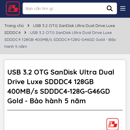
Thông số kỹ thuật
Thương hiệu
SANDISK
Trang chủ
USB 3.2 OTG SanDisk Ultra Dual Drive Luxe
SDDDC4
USB 3.2 OTG SanDisk Ultra Dual Drive Luxe
Dung lượng
128GB
SDDDC4 128GB 400MB/s SDDDC4-128G-G46GD Gold - Bảo
hành 5 năm
Cổng giao tiếp
USB-A 3.2/3.0/2.0, USB Type C
Tốc độ đọc
~400MB/s
USB 3.2 OTG SanDisk Ultra Dual
Tốc độ ghi
Drive Luxe SDDDC4 128GB
Chất liệu
Kim loại
400MB/s SDDDC4-128G-G46GD
Màu sắc
Bạc
Gold - Bảo hành 5 năm
Bảo hành
60 tháng