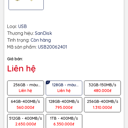
Loại:
USB
Thương hiệu:
SanDisk
Tình trạng:
Còn hàng
Mã sản phẩm:
USB20062401
Giá bán:
Liên hệ
256GB - màu
128GB - màu
32GB-150MB/s
Gold
Gold
Liên hệ
Liên hệ
480.000₫
64GB-400MB/s
128GB-400MB/s
256GB-400MB/s
560.000₫
795.000₫
1.310.000₫
512GB - 400MB/s
1TB - 400MB/s
2.650.000₫
6.350.000₫