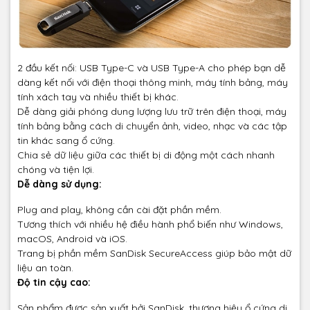
2 đầu kết nối: USB Type-C và USB Type-A cho phép bạn dễ
dàng kết nối với điện thoại thông minh, máy tính bảng, máy
tính xách tay và nhiều thiết bị khác.
Dễ dàng giải phóng dung lượng lưu trữ trên điện thoại, máy
tính bảng bằng cách di chuyển ảnh, video, nhạc và các tập
tin khác sang ổ cứng.
Chia sẻ dữ liệu giữa các thiết bị di động một cách nhanh
chóng và tiện lợi.
Dễ dàng sử dụng:
Plug and play, không cần cài đặt phần mềm.
Tương thích với nhiều hệ điều hành phổ biến như Windows,
macOS, Android và iOS.
Trang bị phần mềm SanDisk SecureAccess giúp bảo mật dữ
liệu an toàn.
Độ tin cậy cao:
Sản phẩm được sản xuất bởi SanDisk, thương hiệu ổ cứng di