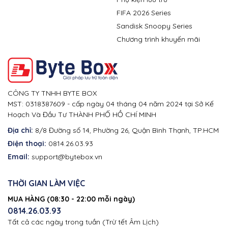
FIFA 2026 Series
Sandisk Snoopy Series
Chương trình khuyến mãi
CÔNG TY TNHH BYTE BOX
MST: 0318387609 - cấp ngày 04 tháng 04 năm 2024 tại Sở Kế
Hoạch Và Đầu Tư THÀNH PHỐ HỒ CHÍ MINH
Địa chỉ:
8/8 Đường số 14, Phường 26, Quận Bình Thạnh, TP.HCM
Điện thoại:
0814.26.03.93
Email:
support@bytebox.vn
THỜI GIAN LÀM VIỆC
MUA HÀNG (08:30 - 22:00 mỗi ngày)
0814.26.03.93
Tất cả các ngày trong tuần (Trừ tết Âm Lịch)