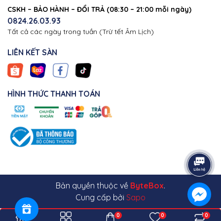
CSKH – BẢO HÀNH – ĐỔI TRẢ (08:30 – 21:00 mỗi ngày)
0824.26.03.93
Tất cả các ngày trong tuần (Trừ tết Âm Lịch)
LIÊN KẾT SÀN
HÌNH THỨC THANH TOÁN
Bản quyền thuộc về
ByteBox
.
Cung cấp bởi
Sapo
0
0
0