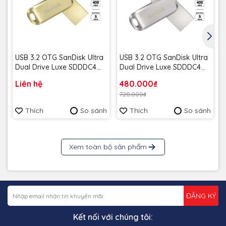
USB 3.2 OTG SanDisk Ultra
USB 3.2 OTG SanDisk Ultra
Dual Drive Luxe SDDDC4
Dual Drive Luxe SDDDC4
256GB 400MB/s SDDDC4-
32GB 150MB/s SDDDC4-
Liên hệ
480.000₫
256G-G46GD Gold - Bảo
032G-G46 - Bảo hành 5
720.000₫
hành 5 năm
năm
Thích
So sánh
Thích
So sánh
Xem toàn bộ sản phẩm
ĐĂNG KÝ
Kết nối với chúng tôi: