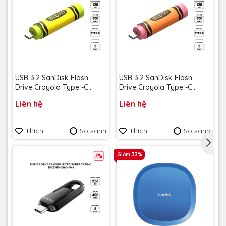
USB 3.2 SanDisk Flash
USB 3.2 SanDisk Flash
Drive Crayola Type -C
Drive Crayola Type -C
128GB upto 300MB/s
128GB upto 300MB/s
Liên hệ
Liên hệ
SDCZIC-128G-G46L màu
SDCZIC-128G-G46O màu
vàng chanh - Bảo hành 5
vàng xoài - Bảo hành 5
năm
năm
Thích
So sánh
Thích
So sánh
Giảm 33%