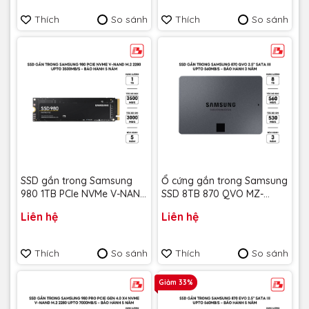
Thích
So sánh
Thích
So sánh
SSD gắn trong Samsung
Ổ cứng gắn trong Samsung
980 1TB PCIe NVMe V-NAND
SSD 8TB 870 QVO MZ-
M.2 2280 upto 3500MB/s
77Q8T0BW- Bảo Hành 3
Liên hệ
Liên hệ
MZ-V8V1T0BW - Bảo hành
năm
5 năm
Thích
So sánh
Thích
So sánh
Giảm 33%