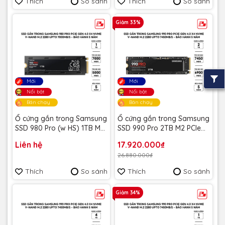
Thích
So sánh
Thích
So sánh
Giảm 33%
Mới
Mới
Nổi bật
Nổi bật
Bán chạy
Bán chạy
Ổ cứng gắn trong Samsung
Ổ cứng gắn trong Samsung
SSD 980 Pro (w HS) 1TB M2
SSD 990 Pro 2TB M2 PCIe
PCIe 4.0 MZ-V8P2T0CW -
4.0, Model: MZ-V9P2T0BW -
Liên hệ
17.920.000₫
Bảo hành 5 năm
Bảo hành 5 năm
26.880.000₫
Thích
So sánh
Thích
So sánh
Giảm 34%