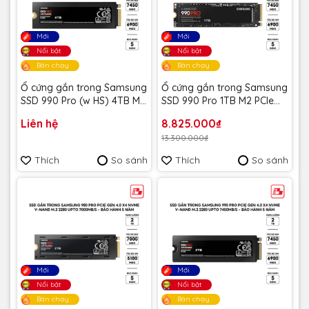
Mới
Mới
Nổi bật
Nổi bật
Bán chạy
Bán chạy
Ổ cứng gắn trong Samsung
Ổ cứng gắn trong Samsung
SSD 990 Pro (w HS) 4TB M2
SSD 990 Pro 1TB M2 PCIe
PCIe 4.0, model: MZ-
4.0, Model: MZ-V9P1T0BW -
Liên hệ
8.825.000₫
V9P4T0CW - Bảo hành 5
Bảo hành 5 năm
13.300.000₫
năm
Thích
So sánh
Thích
So sánh
Mới
Mới
Nổi bật
Nổi bật
Bán chạy
Bán chạy