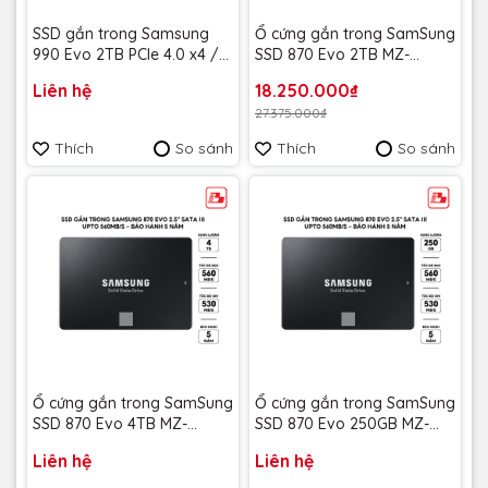
SSD gắn trong Samsung
Ổ cứng gắn trong SamSung
990 Evo 2TB PCIe 4.0 x4 /
SSD 870 Evo 2TB MZ-
PCIe 5.0 x2 NVMe V-NAND
77E2T0BW - Bảo hành 5
Liên hệ
18.250.000₫
M.2 2280 upto 5000MB/s
năm
27.375.000₫
MZ-V9E2T0BW - Bảo hành
5 năm
Thích
So sánh
Thích
So sánh
Ổ cứng gắn trong SamSung
Ổ cứng gắn trong SamSung
SSD 870 Evo 4TB MZ-
SSD 870 Evo 250GB MZ-
77E4T0BW - Bảo hành 5
77E250BW - Bảo hành 5
Liên hệ
Liên hệ
năm
năm