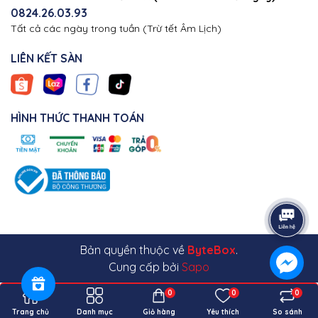
0824.26.03.93
Tất cả các ngày trong tuần (Trừ tết Âm Lịch)
LIÊN KẾT SÀN
HÌNH THỨC THANH TOÁN
Bản quyền thuộc về
ByteBox
.
Cung cấp bởi
Sapo
0
0
0
Trang chủ
Danh mục
Giỏ hàng
Yêu thích
So sánh