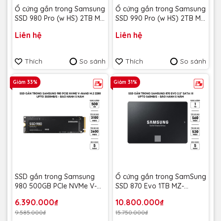
Ổ cứng gắn trong Samsung
Ổ cứng gắn trong Samsung
SSD 980 Pro (w HS) 2TB M2
SSD 990 Pro (w HS) 2TB M2
PCIe 4.0 MZ-V8P2T0CW -
PCIe 4.0, MZ-V9P2T0CW -
Liên hệ
Liên hệ
Bảo hành 5 năm
Bảo hành 5 năm
Thích
So sánh
Thích
So sánh
Giảm 33%
Giảm 31%
SSD gắn trong Samsung
Ổ cứng gắn trong SamSung
980 500GB PCIe NVMe V-
SSD 870 Evo 1TB MZ-
NAND M.2 2280 upto
77E1T0BW - Bảo Hành 5
6.390.000₫
10.800.000₫
3100MB/s MZ-V8V500BW -
năm
9.585.000₫
15.750.000₫
Bảo hành 5 năm