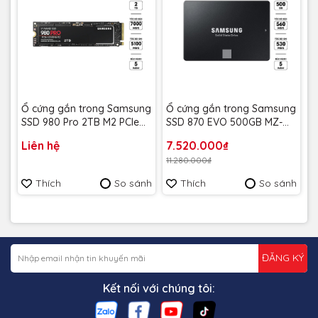
Ổ cứng gắn trong Samsung
Ổ cứng gắn trong Samsung
SSD 980 Pro 2TB M2 PCIe
SSD 870 EVO 500GB MZ-
4.0 MZ-V8P2T0BW
77E500BW - Bảo hành 5
Liên hệ
7.520.000₫
năm
11.280.000₫
Thích
So sánh
Thích
So sánh
ĐĂNG KÝ
Kết nối với chúng tôi: