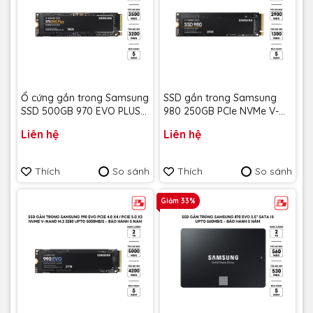
Ổ cứng gắn trong Samsung
SSD gắn trong Samsung
SSD 500GB 970 EVO PLUS
980 250GB PCIe NVMe V-
NVME M.2 MZ-V7S500BW -
NAND M.2 2280 upto
Liên hệ
Liên hệ
Bảo Hành 5 năm
2900MB/s MZ-V8V250BW -
Bảo hành 5 năm
Thích
So sánh
Thích
So sánh
Giảm 33%