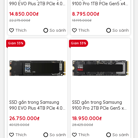
990 EVO Plus 2TB PCIe 4.0
9100 Pro 1TB PCIe Gen5 x4
x4 / PCIe 5.0 x2 NVMe V-
NVMe 2.0 MZ-VAP1T0BW -
14.850.000₫
8.795.000₫
NAND M.2 2280 MZ-
Bảo hành 5 năm
22.275.000₫
13.195.000₫
V9S2T0BW - Bảo hành 5
năm
Thích
So sánh
Thích
So sánh
Giảm 33%
Giảm 33%
SSD gắn trong Samsung
SSD gắn trong Samsung
990 EVO Plus 4TB PCIe 4.0
9100 Pro 2TB PCIe Gen5 x4
x4 / PCIe 5.0 x2 NVMe V-
NVMe 2.0 MZ-VAP2T0BW -
26.750.000₫
18.950.000₫
NAND M.2 2280 MZ-
Bảo hành 5 năm
40.125.000₫
28.425.000₫
V9S4T0BW - Bảo hành 5
năm
Thích
So sánh
Thích
So sánh