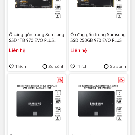
Ổ cứng gắn trong Samsung
Ổ cứng gắn trong Samsung
SSD 1TB 970 EVO PLUS
SSD 250GB 970 EVO PLUS
NVME M.2 MZ-V7S1T0BW -
NVME M.2 MZ-V7S250BW-
Liên hệ
Liên hệ
Bảo Hành 5 năm
Bảo Hành 5 năm
Thích
So sánh
Thích
So sánh