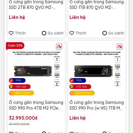
Ổ cứng gắn trong Samsung
Ổ cứng gắn trong Samsung
SSD 2TB 870 QVO MZ-
SSD 1TB 870 QVO MZ-
77Q2T0BW - Bảo Hành 3
77Q1T0BW - Bảo Hành 3
Liên hệ
Liên hệ
năm
năm
Thích
So sánh
Thích
So sánh
Giảm 33%
Mới
Mới
Nổi bật
Nổi bật
Bán chạy
Bán chạy
Ổ cứng gắn trong Samsung
Ổ cứng gắn trong Samsung
SSD 990 Pro 4TB M2 PCIe
SSD 990 Pro (w HS) 1TB M2
4.0, MZ-V9P4T0BW - Bảo
PCIe 4.0, MZ-V9P1T0CW -
32.995.000₫
Liên hệ
hành 5 năm
Bảo hành 5 năm
49.495.000₫