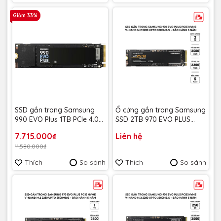
Giảm 33%
SSD gắn trong Samsung
Ổ cứng gắn trong Samsung
990 EVO Plus 1TB PCIe 4.0
SSD 2TB 970 EVO PLUS
x4 / PCIe 5.0 x2 NVMe V-
NVME M.2 MZ-V7S2T0BW -
7.715.000₫
Liên hệ
NAND M.2 2280 MZ-
Bảo Hành 5 năm
11.580.000₫
V9S1T0BW - Bảo hành 5
năm
Thích
So sánh
Thích
So sánh