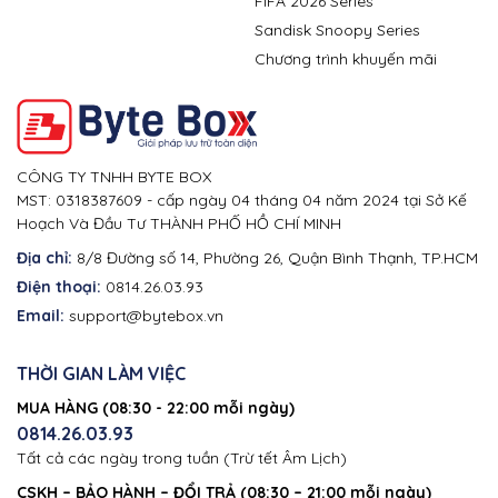
FIFA 2026 Series
Sandisk Snoopy Series
Chương trình khuyến mãi
CÔNG TY TNHH BYTE BOX
MST: 0318387609 - cấp ngày 04 tháng 04 năm 2024 tại Sở Kế
Hoạch Và Đầu Tư THÀNH PHỐ HỒ CHÍ MINH
Địa chỉ:
8/8 Đường số 14, Phường 26, Quận Bình Thạnh, TP.HCM
Điện thoại:
0814.26.03.93
Email:
support@bytebox.vn
THỜI GIAN LÀM VIỆC
MUA HÀNG (08:30 - 22:00 mỗi ngày)
0814.26.03.93
Tất cả các ngày trong tuần (Trừ tết Âm Lịch)
CSKH – BẢO HÀNH – ĐỔI TRẢ (08:30 – 21:00 mỗi ngày)