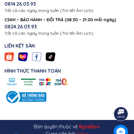
0814.26.03.93
Tất cả các ngày trong tuần (Trừ tết Âm Lịch)
CSKH – BẢO HÀNH – ĐỔI TRẢ (08:30 – 21:00 mỗi ngày)
0824.26.03.93
Tất cả các ngày trong tuần (Trừ tết Âm Lịch)
LIÊN KẾT SÀN
HÌNH THỨC THANH TOÁN
Bản quyền thuộc về
ByteBox
.
Cung cấp bởi
Sapo