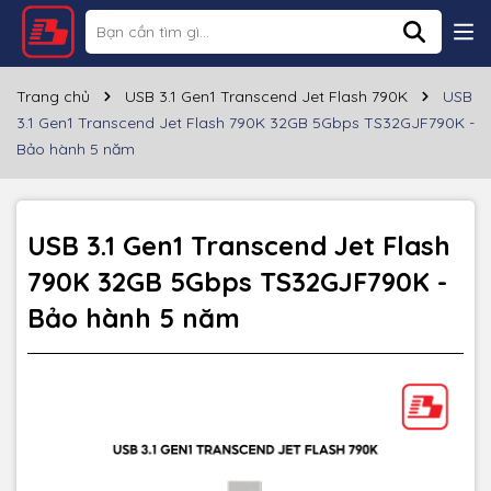
Thông số kỹ thuật
Thương hiệu
TRANSCEND
Trang chủ
USB 3.1 Gen1 Transcend Jet Flash 790K
USB
3.1 Gen1 Transcend Jet Flash 790K 32GB 5Gbps TS32GJF790K -
Dung lượng
32GB
Bảo hành 5 năm
Cổng giao tiếp
Cần có cổng USB 3.1 để truyền tốc độ cao
Kích thước
63.6 mm x 21.2 mm x 10.6 mm
USB 3.1 Gen1 Transcend Jet Flash
790K 32GB 5Gbps TS32GJF790K -
Windows, Linux, MacOS
HĐH hỗ trợ
Bảo hành 5 năm
Bảo hành
5 năm