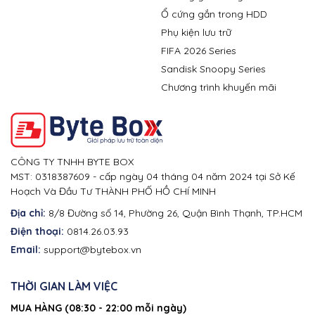
Ổ cứng gắn trong HDD
Phụ kiện lưu trữ
FIFA 2026 Series
Sandisk Snoopy Series
Chương trình khuyến mãi
CÔNG TY TNHH BYTE BOX
MST: 0318387609 - cấp ngày 04 tháng 04 năm 2024 tại Sở Kế
Hoạch Và Đầu Tư THÀNH PHỐ HỒ CHÍ MINH
Địa chỉ:
8/8 Đường số 14, Phường 26, Quận Bình Thạnh, TP.HCM
Điện thoại:
0814.26.03.93
Email:
support@bytebox.vn
THỜI GIAN LÀM VIỆC
MUA HÀNG (08:30 - 22:00 mỗi ngày)