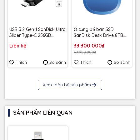
USB 3.2 Gen 1 SanDisk Ultra
Ổ cứng để bàn SSD
Slider Type-C 256GB
SanDisk Desk Drive 8TB
400MB/s SDCZ480-256G-
USB-A Type-C 1000MB/s
Liên hệ
33.300.000₫
G46 - Bảo hành 5 năm
SDSSDT40C-8T00-A25 -
49.950.000₫
Bảo Hành 3 năm
Thích
So sánh
Thích
So sánh
Xem toàn bộ sản phẩm
SẢN PHẨM LIÊN QUAN