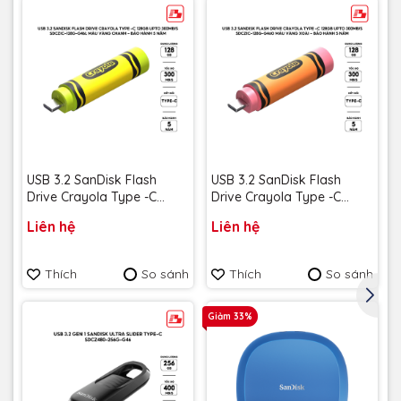
USB 3.2 SanDisk Flash
USB 3.2 SanDisk Flash
Drive Crayola Type -C
Drive Crayola Type -C
128GB upto 300MB/s
128GB upto 300MB/s
Liên hệ
Liên hệ
SDCZIC-128G-G46L màu
SDCZIC-128G-G46O màu
vàng chanh - Bảo hành 5
vàng xoài - Bảo hành 5
năm
năm
Thích
So sánh
Thích
So sánh
Giảm 33%