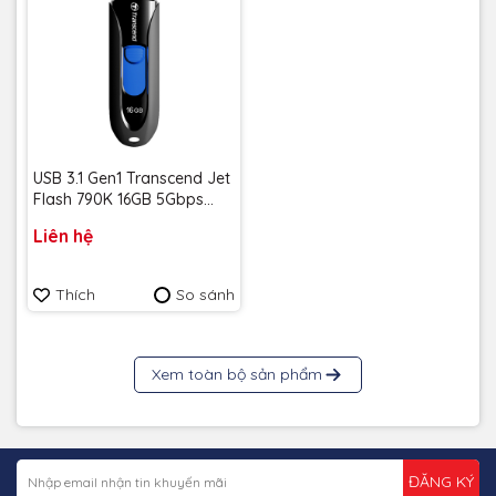
USB 3.1 Gen1 Transcend Jet
Flash 790K 16GB 5Gbps
TS16GJF790K - Bảo hành 5
Liên hệ
năm
Thích
So sánh
Xem toàn bộ sản phẩm
ĐĂNG KÝ