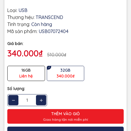
Loại:
USB
Thương hiệu:
TRANSCEND
Tình trạng:
Còn hàng
Mã sản phẩm:
USB07072404
Giá bán:
340.000₫
510.000₫
16GB
32GB
Liên hệ
340.000₫
Số lượng:
THÊM VÀO GIỎ
Giao hàng tận nơi miễn phí