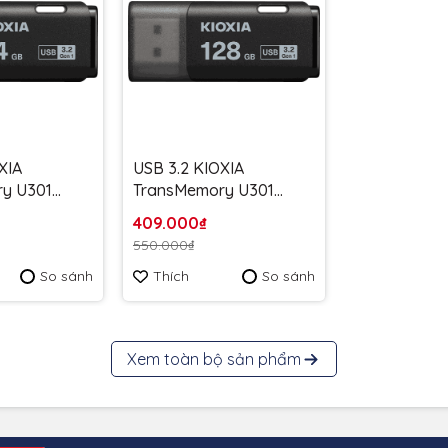
XIA
USB 3.2 KIOXIA
y U301
TransMemory U301
100MB/s
128GB upto 100MB/s
409.000₫
G4 Đen -
LU301K128GG4 Đen -
550.000₫
 năm
Bảo hành 5 năm
So sánh
Thích
So sánh
Xem toàn bộ sản phẩm