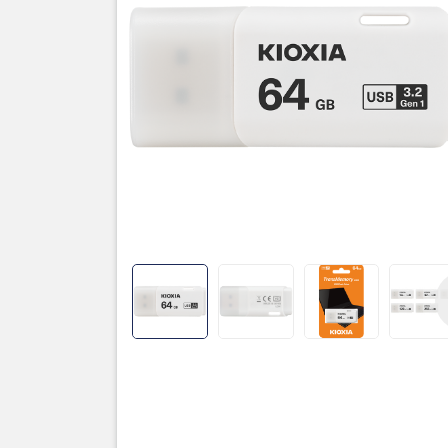
Thôn
Thương hi
Dung lượ
Cổng giao
Tốc độ đọ
Chất liệu
Màu sắc
Bảo hành