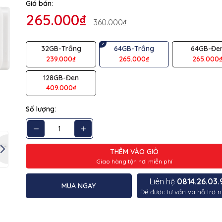
Giá bán:
g số kỹ thuật
265.000₫
360.000₫
ệu
KIOXIA
32GB-Trắng
64GB-Trắng
64GB-Đe
ng
64GB
239.000₫
265.000₫
265.000
 tiếp
USB 3.2 Gen 1 / USB 2.0
128GB-Đen
409.000₫
c
~100MB/s
Số lượng:
Nhựa
Trắng
THÊM VÀO GIỎ
5 năm
Giao hàng tận nơi miễn phí
Liên hệ
0814.26.03.
MUA NGAY
Để được tư vấn và hỗ trợ n