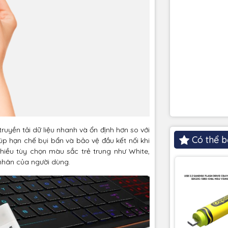
uyền tải dữ liệu nhanh và ổn định hơn so với
Có thể b
úp hạn chế bụi bẩn và bảo vệ đầu kết nối khi
iều tùy chọn màu sắc trẻ trung như White,
 nhân của người dùng.