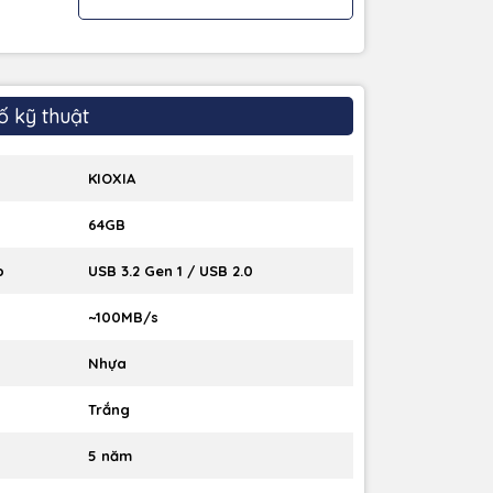
ố kỹ thuật
KIOXIA
64GB
p
USB 3.2 Gen 1 / USB 2.0
~100MB/s
Nhựa
Trắng
5 năm