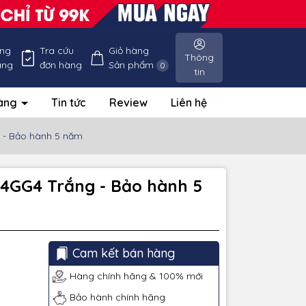
ống
Tra cứu
Giỏ hàng
Thông
àng
đơn hàng
Sản phẩm
0
tin
hàng
Tin tức
Review
Liên hệ
 - Bảo hành 5 năm
4GG4 Trắng - Bảo hành 5
Cam kết bán hàng
Hàng chính hãng & 100% mới
Bảo hành chính hãng