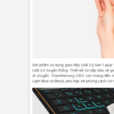
Sản phẩm sử dụng giao tiếp USB 3.2 Gen 1 giúp tr
USB 2.0 truyền thống. Thiết kế có nắp bảo vệ gi
di chuyển. TransMemory U301 còn mang đến nh
Light Blue và Black, phù hợp với phong cách cá