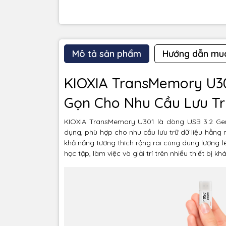
Mô tả sản phẩm
Hướng dẫn mu
KIOXIA TransMemory U30
Gọn Cho Nhu Cầu Lưu T
KIOXIA TransMemory U301 là dòng USB 3.2 Gen 1
dụng, phù hợp cho nhu cầu lưu trữ dữ liệu hằng ng
khả năng tương thích rộng rãi cùng dung lượng 
học tập, làm việc và giải trí trên nhiều thiết bị kh