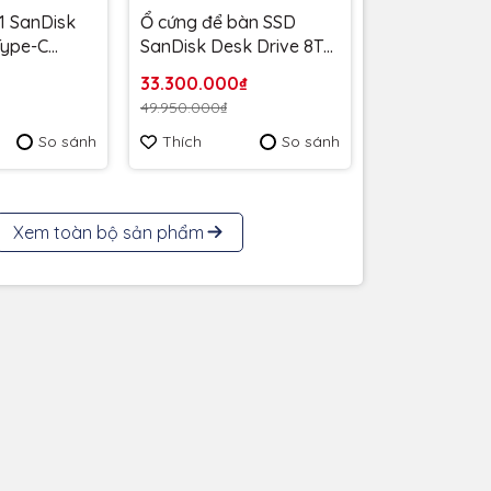
1 SanDisk
Ổ cứng để bàn SSD
 Type-C
SanDisk Desk Drive 8TB
MB/s
USB-A Type-C
33.300.000₫
6G-G46 -
1000MB/s SDSSDT40C-
49.950.000₫
 năm
8T00-A25 - Bảo Hành 3
So sánh
Thích
So sánh
năm
Xem toàn bộ sản phẩm