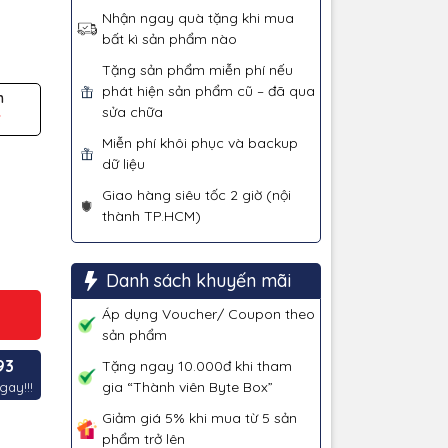
Nhận ngay quà tặng khi mua
bất kì sản phẩm nào
Tặng sản phẩm miễn phí nếu
phát hiện sản phẩm cũ – đã qua
n
sửa chữa
₫
Miễn phí khôi phục và backup
dữ liệu
Giao hàng siêu tốc 2 giờ (nội
thành TP.HCM)
Danh sách khuyến mãi
Áp dụng Voucher/ Coupon theo
sản phẩm
93
Tặng ngay 10.000đ khi tham
gia “Thành viên Byte Box”
gay!!!
Giảm giá 5% khi mua từ 5 sản
phẩm trở lên