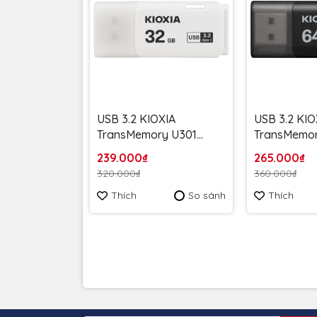
USB 3.2 KIOXIA
USB 3.2 KIO
TransMemory U301
TransMemor
32GB upto 100MB/s
64GB upto 
239.000₫
265.000₫
LLU301W032GG4 Trắng
LU301K064G
320.000₫
360.000₫
- Bảo hành 5 năm
Bảo hành 5
Thích
So sánh
Thích