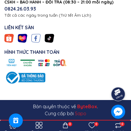
CSKH – BẢO HÀNH – ĐỔI TRẢ (08:30 – 21:00 mỗi ngày)
0824.26.03.93
Tất cả các ngày trong tuần (Trừ tết Âm Lịch)
LIÊN KẾT SÀN
HÌNH THỨC THANH TOÁN
Bản quyền thuộc về
ByteBox
.
Cung cấp bởi
Sapo
0
0
0