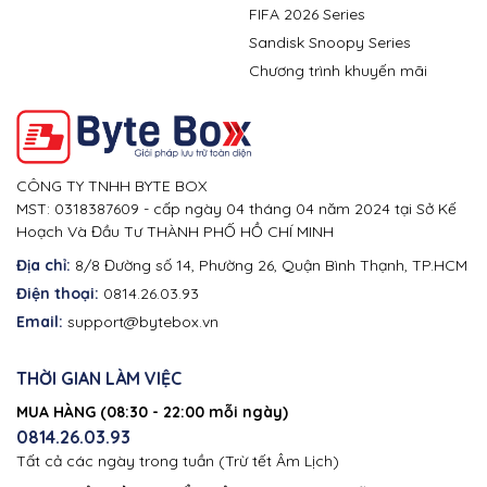
FIFA 2026 Series
Sandisk Snoopy Series
Chương trình khuyến mãi
CÔNG TY TNHH BYTE BOX
MST: 0318387609 - cấp ngày 04 tháng 04 năm 2024 tại Sở Kế
Hoạch Và Đầu Tư THÀNH PHỐ HỒ CHÍ MINH
Địa chỉ:
8/8 Đường số 14, Phường 26, Quận Bình Thạnh, TP.HCM
Điện thoại:
0814.26.03.93
Email:
support@bytebox.vn
THỜI GIAN LÀM VIỆC
MUA HÀNG (08:30 - 22:00 mỗi ngày)
0814.26.03.93
Tất cả các ngày trong tuần (Trừ tết Âm Lịch)