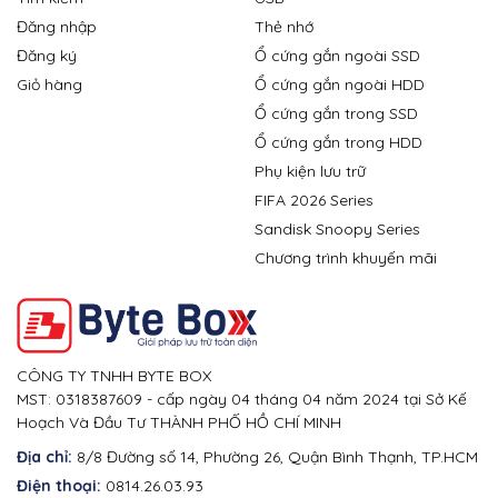
Đăng nhập
Thẻ nhớ
Đăng ký
Ổ cứng gắn ngoài SSD
Giỏ hàng
Ổ cứng gắn ngoài HDD
Ổ cứng gắn trong SSD
Ổ cứng gắn trong HDD
Phụ kiện lưu trữ
FIFA 2026 Series
Sandisk Snoopy Series
Chương trình khuyến mãi
CÔNG TY TNHH BYTE BOX
MST: 0318387609 - cấp ngày 04 tháng 04 năm 2024 tại Sở Kế
Hoạch Và Đầu Tư THÀNH PHỐ HỒ CHÍ MINH
Địa chỉ:
8/8 Đường số 14, Phường 26, Quận Bình Thạnh, TP.HCM
Điện thoại:
0814.26.03.93