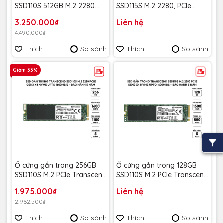
SSD110S 512GB M.2 2280
SSD115S M.2 2280, PCIe
PCIe Gen3 x4 NVMe upto
Gen3x4, Transcend (up to
3.250.000₫
Liên hệ
1600MB/s TS512GMTE110S -
R/W: 3200/2000MB/s) -
4.490.000₫
Bảo hành 5 năm
Bảo Hành 3 năm
Thích
So sánh
Thích
So sánh
Giảm 33%
Ổ cứng gắn trong 256GB
Ổ cứng gắn trong 128GB
SSD110S M.2 PCIe Transcend
SSD110S M.2 PCIe Transcend
TS256GMTE110S - Bảo Hành
TS128GMTE110S - Bảo Hành
1.975.000₫
Liên hệ
5 năm
5 năm
2.962.500₫
Thích
So sánh
Thích
So sánh