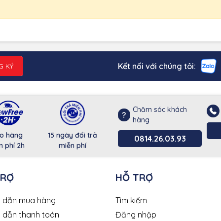
Kết nối với chúng tôi:
G KÝ
Chăm sóc khách
hàng
o hàng
15 ngày đổi trả
0814.26.03.93
n phí 2h
miễn phí
TRỢ
HỖ TRỢ
 dẫn mua hàng
Tìm kiếm
 dẫn thanh toán
Đăng nhập