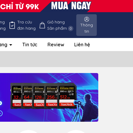
ống
Tra cứu
Giỏ hàng
Thông
àng
đơn hàng
Sản phẩm
0
tin
hàng
Tin tức
Review
Liên hệ