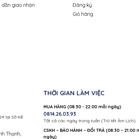
 dẫn giao nhận
Đăng ký
Giỏ hàng
THỜI GIAN LÀM VIỆC
MUA HÀNG (08:30 - 22:00 mỗi ngày)
0814.26.03.93
4 tại Sở Kế
Tất cả các ngày trong tuần (Trừ tết Âm Lịch)
CSKH – BẢO HÀNH – ĐỔI TRẢ (08:30 – 21:00 
nh Thạnh,
ngày)