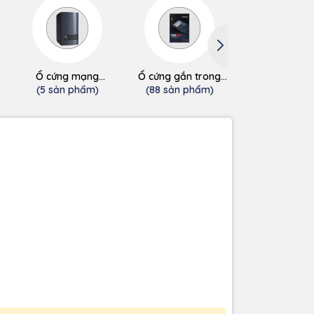
Ổ cứng mạng
Ổ cứng gắn trong
Ổ cứng gắn t
(NAS/Cloud)
SSD
HDD
(5 sản phẩm)
(88 sản phẩm)
(0 sản phẩ