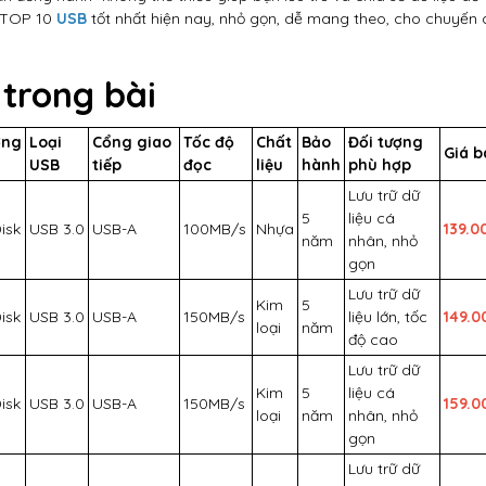
 TOP 10
USB
tốt nhất hiện nay, nhỏ gọn, dễ mang theo, cho chuyến 
trong bài
ơng
Loại
Cổng giao
Tốc độ
Chất
Bảo
Đối tượng
Giá b
USB
tiếp
đọc
liệu
hành
phù hợp
Lưu trữ dữ
5
liệu cá
isk
USB 3.0
USB-A
100MB/s
Nhựa
139.0
năm
nhân, nhỏ
gọn
Lưu trữ dữ
Kim
5
isk
USB 3.0
USB-A
150MB/s
liệu lớn, tốc
149.0
loại
năm
độ cao
Lưu trữ dữ
Kim
5
liệu cá
isk
USB 3.0
USB-A
150MB/s
159.0
loại
năm
nhân, nhỏ
gọn
Lưu trữ dữ