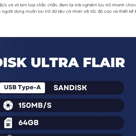
B/s và vỏ kim loại chắc chắn, đem lại trải nghiệm lưu trữ nhanh chó
 người dùng muốn lưu trữ dữ liệu cá nhân với tốc độ cao và thiết kế