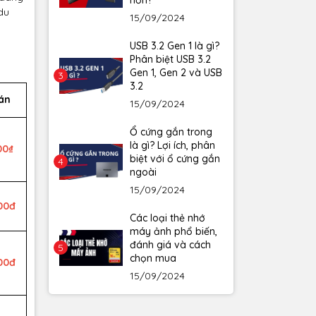
hơn?
du
15/09/2024
USB 3.2 Gen 1 là gì?
Phân biệt USB 3.2
Gen 1, Gen 2 và USB
3
3.2
án
15/09/2024
Ổ cứng gắn trong
là gì? Lợi ích, phân
00₫
biệt với ổ cứng gắn
4
ngoài
15/09/2024
00đ
Các loại thẻ nhớ
máy ảnh phổ biến,
đánh giá và cách
5
chọn mua
00đ
15/09/2024