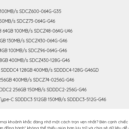
GB 100MB/s SDCZ600-064G-G35
B 150MB/s SDCZ73-064G-G46
CZ48 64GB 100MB/s SDCZ48-064G-U46
0 64GB 130MB/s SDCZ430-064G-G46
6 64GB 100MB/s SDCZ96-064G-G46
0 128GB 400MB/s SDCZ430-128G-G46
Luxe SDDDC4 128GB 400MB/s SDDDC4-128G-G46GD
74 256GB 400MB/s SDCZ74-0256G-G46
C SDDDC2 256GB 150MB/s SDDDC2-256G-G46
 Go Type-C SDDDC3 512GB 150MB/s SDDDC3-512G-G46
ữ mọi khoảnh khắc đáng nhớ một cách trọn vẹn nhất? Bên cạnh chiế
bạn đồng hành" không thể thiếu giúp bạn lưu trữ và chia sẻ dữ liệu d