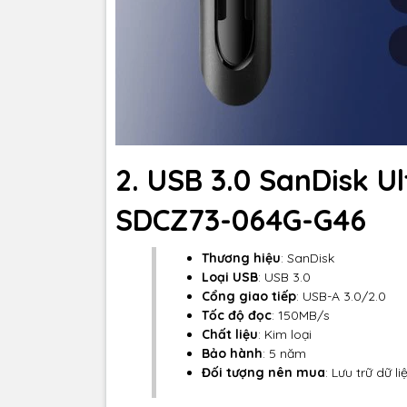
2. USB 3.0 SanDisk U
SDCZ73-064G-G46
Thương hiệu
: SanDisk
Loại USB
: USB 3.0
Cổng giao tiếp
: USB-A 3.0/2.0
Tốc độ đọc
: 150MB/s
Chất liệu
: Kim loại
Bảo hành
: 5 năm
Đối tượng nên mua
: Lưu trữ dữ l