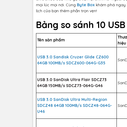
mọi lúc mọi nơi. Cùng
Byte Box
khám phá ngay
lịch của bạn thêm phần trọn vẹn!
Bảng so sánh 10 USB 
Thư
Tên sản phẩm
hiệu
USB 3.0 Sandisk Cruzer Glide CZ600
SanD
64GB 100MB/s SDCZ600-064G-G35
USB 3.0 SanDisk Ultra Flair SDCZ73
SanD
64GB 150MB/s SDCZ73-064G-G46
USB 3.0 SanDisk Ultra Multi-Region
SDCZ48 64GB 100MB/s SDCZ48-064G-
SanD
U46