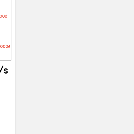
000đ
.000₫
/s