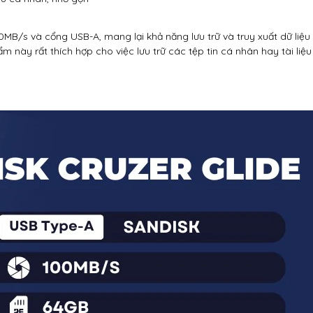
0MB/s và cổng USB-A, mang lại khả năng lưu trữ và truy xuất dữ liệu
 này rất thích hợp cho việc lưu trữ các tệp tin cá nhân hay tài liệ