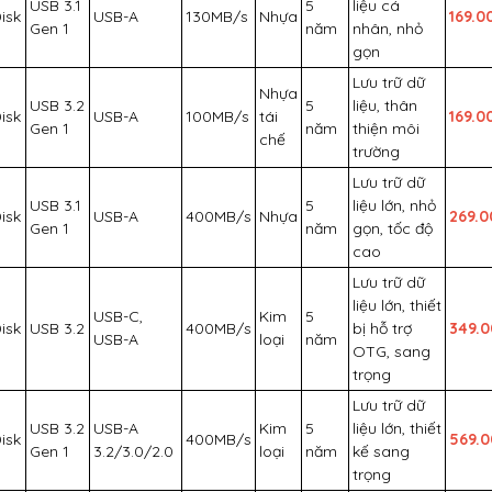
USB 3.1
5
liệu cá
isk
USB-A
130MB/s
Nhựa
169.0
Gen 1
năm
nhân, nhỏ
gọn
Lưu trữ dữ
Nhựa
USB 3.2
5
liệu, thân
isk
USB-A
100MB/s
tái
169.0
Gen 1
năm
thiện môi
chế
trường
Lưu trữ dữ
USB 3.1
5
liệu lớn, nhỏ
isk
USB-A
400MB/s
Nhựa
269.
Gen 1
năm
gọn, tốc độ
cao
Lưu trữ dữ
liệu lớn, thiết
USB-C,
Kim
5
isk
USB 3.2
400MB/s
bị hỗ trợ
349.
USB-A
loại
năm
OTG, sang
trọng
Lưu trữ dữ
USB 3.2
USB-A
Kim
5
liệu lớn, thiết
isk
400MB/s
569.
Gen 1
3.2/3.0/2.0
loại
năm
kế sang
trọng