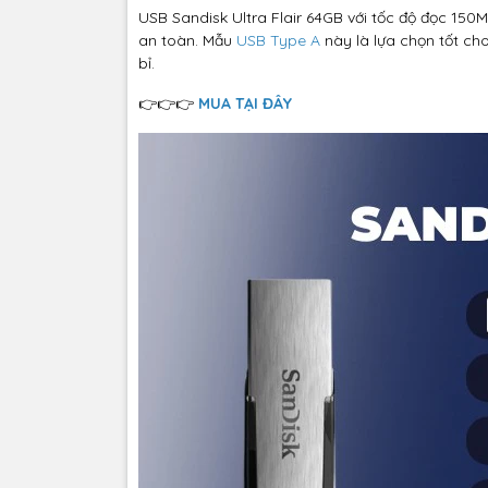
USB Sandisk Ultra Flair 64GB với tốc độ đọc 150M
an toàn. Mẫu
USB Type A
này là lựa chọn tốt cho
bỉ.
👉👉👉
MUA TẠI ĐÂY