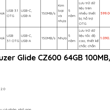
Lưu trữ dữ
Kim
liệu trên
USB 3.1
USB-C,
loại
5
isk
150MB/s
nhiều thiết
599.
OTG
USB-A
và
năm
bị, hỗ trợ
nhựa
OTG
Lưu trữ dữ
USB
USB-C,
5
liệu tốc độ
isk
150MB/s
Nhựa
1.090
3.1 OTG
USB-A
năm
cao, thiết kế
chắc chắn
ruzer Glide CZ600 64GB 100MB
 2.0
iệu cá nhân, nhỏ gọn