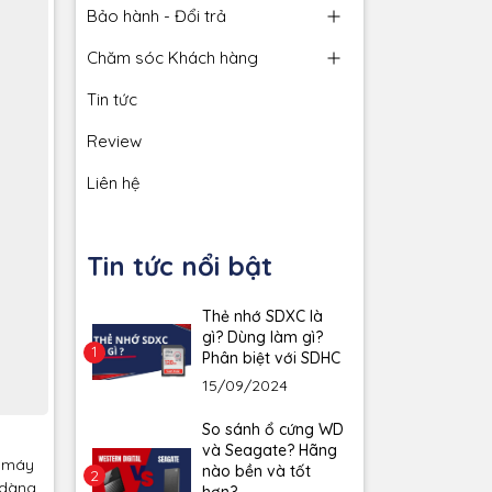
Bảo hành - Đổi trả
Chăm sóc Khách hàng
Tin tức
Review
Liên hệ
Tin tức nổi bật
Thẻ nhớ SDXC là
gì? Dùng làm gì?
1
Phân biệt với SDHC
15/09/2024
So sánh ổ cứng WD
và Seagate? Hãng
c máy
nào bền và tốt
2
ễ dàng