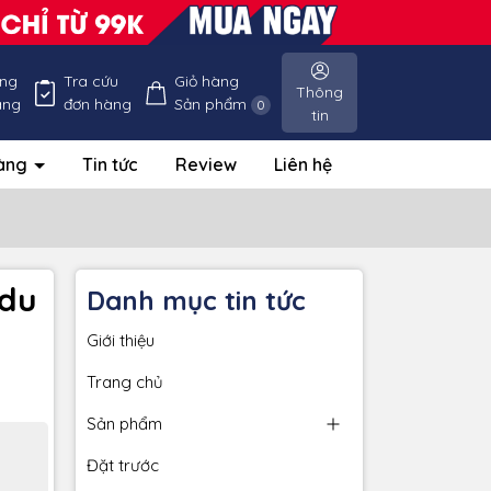
ống
Tra cứu
Giỏ hàng
Thông
àng
đơn hàng
Sản phẩm
0
tin
hàng
Tin tức
Review
Liên hệ
 du
Danh mục tin tức
Giới thiệu
Trang chủ
Sản phẩm
Đặt trước