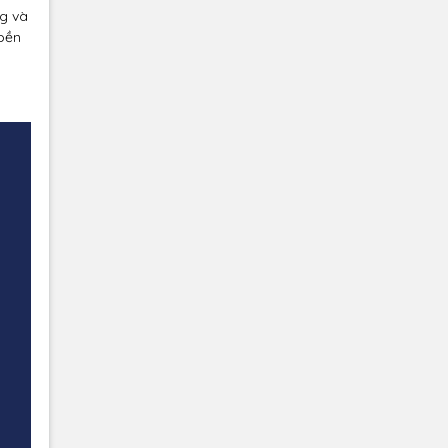
ng và
 bền