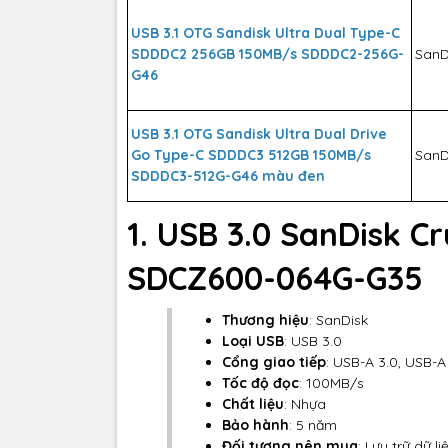
USB 3.1 OTG Sandisk Ultra Dual Type-C
SDDDC2 256GB 150MB/s SDDDC2-256G-
SanD
G46
USB 3.1 OTG Sandisk Ultra Dual Drive
Go Type-C SDDDC3 512GB 150MB/s
SanD
SDDDC3-512G-G46 màu đen
1. USB 3.0 SanDisk C
SDCZ600-064G-G35
Thương hiệu
: SanDisk
Loại USB
: USB 3.0
Cổng giao tiếp
: USB-A 3.0, USB-A
Tốc độ đọc
: 100MB/s
Chất liệu
: Nhựa
Bảo hành
: 5 năm
Đối tượng nên mua
: Lưu trữ dữ l