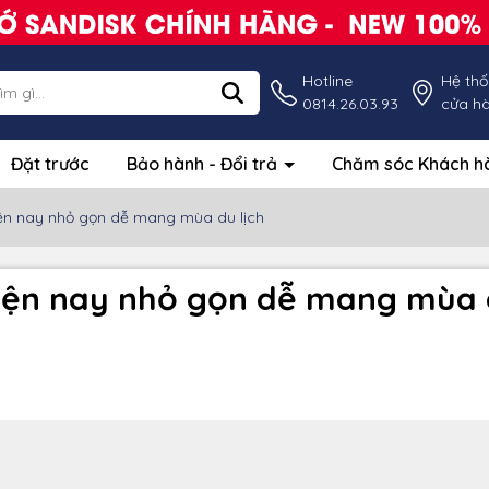
Hotline
Hệ th
0814.26.03.93
cửa h
Đặt trước
Bảo hành - Đổi trả
Chăm sóc Khách 
iện nay nhỏ gọn dễ mang mùa du lịch
hiện nay nhỏ gọn dễ mang mùa