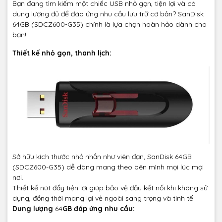
Bạn đang tìm kiếm một chiếc USB nhỏ gọn, tiện lợi và có
dung lượng đủ để đáp ứng nhu cầu lưu trữ cơ bản? SanDisk
64GB (SDCZ600-G35) chính là lựa chọn hoàn hảo dành cho
bạn!
Thiết kế nhỏ gọn, thanh lịch:
Sở hữu kích thước nhỏ nhắn như viên đạn, SanDisk 64GB
(SDCZ600-G35) dễ dàng mang theo bên mình mọi lúc mọi
nơi.
Thiết kế nút đẩy tiện lợi giúp bảo vệ đầu kết nối khi không sử
dụng, đồng thời mang lại vẻ ngoài sang trọng và tinh tế.
Dung lượng
64
GB đáp ứng nhu cầu: