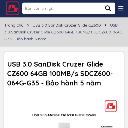
Thông số kỹ thuật
Thương hiệu
SANDISK
Trang chủ
USB 3.0 SanDisk Cruzer Glide CZ600
USB
3.0 SanDisk Cruzer Glide CZ600 64GB 100MB/s SDCZ600-064G-
Dung lượng
64GB
G35 - Bảo hành 5 năm
Cổng giao tiếp
USB-A 3.0, USB-A 2.0
Tốc độ đọc
~100MB/s
USB 3.0 SanDisk Cruzer Glide
CZ600 64GB 100MB/s SDCZ600-
Tốc độ ghi
~30MB/s
064G-G35 - Bảo hành 5 năm
Chất liệu
Nhựa
Màu sắc
Đen
Bảo hành
60 tháng