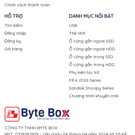
Chính sách thanh toán
HỖ TRỢ
DANH MỤC NỔI BẬT
Tìm kiếm
USB
Đăng nhập
Thẻ nhớ
Đăng ký
Ổ cứng gắn ngoài SSD
Giỏ hàng
Ổ cứng gắn ngoài HDD
Ổ cứng gắn trong SSD
Ổ cứng gắn trong HDD
Phụ kiện lưu trữ
FIFA 2026 Series
Sandisk Snoopy Series
Chương trình khuyến mãi
CÔNG TY TNHH BYTE BOX
MST: 0318387609 - cấp ngày 04 tháng 04 năm 2024 tại Sở Kế