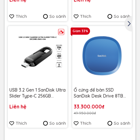
SDCZIC-128G-G46L màu
SDCZIC-128G-G46O màu
vàng chanh - Bảo hành 5
vàng xoài - Bảo hành 5
năm
năm
Thích
So sánh
Thích
So sánh
Giảm 33%
USB 3.2 Gen 1 SanDisk Ultra
Ổ cứng để bàn SSD
Slider Type-C 256GB
SanDisk Desk Drive 8TB
400MB/s SDCZ480-256G-
USB-A Type-C 1000MB/s
Liên hệ
33.300.000₫
G46 - Bảo hành 5 năm
SDSSDT40C-8T00-A25 -
49.950.000₫
Bảo Hành 3 năm
Thích
So sánh
Thích
So sánh