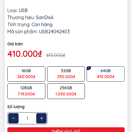
Loại:
USB
Thương hiệu:
SanDisk
Tình trạng:
Còn hàng
Mã sản phẩm:
USB24042403
Giá bán:
410.000₫
615.000₫
16GB
32GB
64GB
260.000₫
290.000₫
410.000₫
128GB
256GB
719.000₫
1.050.000₫
Số lượng:
THÊM VÀO GIỎ