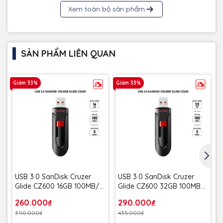
Xem toàn bộ sản phẩm
SẢN PHẨM LIÊN QUAN
Giảm 33%
Giảm 33%
G
USB 3.0 SanDisk Cruzer
USB 3.0 SanDisk Cruzer
Glide CZ600 16GB 100MB/s
Glide CZ600 32GB 100MB/s
SDCZ600-016G-G35 - Bảo
SDCZ600-032G-G35 - Bảo
260.000₫
290.000₫
hành 5 năm
hành 5 năm
390.000₫
435.000₫