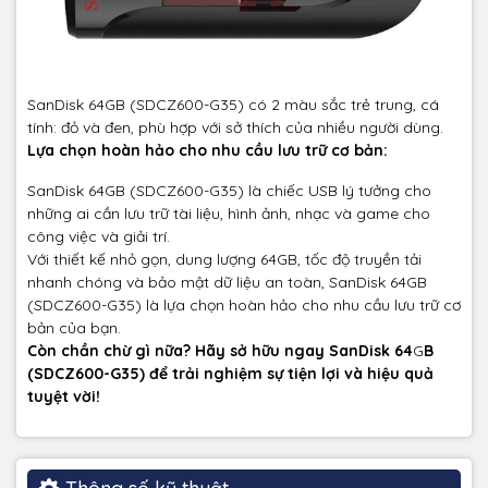
SanDisk 64GB (SDCZ600-G35) có 2 màu sắc trẻ trung, cá
tính: đỏ và đen, phù hợp với sở thích của nhiều người dùng.
Lựa chọn hoàn hảo cho nhu cầu lưu trữ cơ bản:
SanDisk 64GB (SDCZ600-G35) là chiếc USB lý tưởng cho
những ai cần lưu trữ tài liệu, hình ảnh, nhạc và game cho
công việc và giải trí.
Với thiết kế nhỏ gọn, dung lượng 64GB, tốc độ truyền tải
nhanh chóng và bảo mật dữ liệu an toàn, SanDisk 64GB
(SDCZ600-G35) là lựa chọn hoàn hảo cho nhu cầu lưu trữ cơ
bản của bạn.
Còn chần chừ gì nữa? Hãy sở hữu ngay SanDisk 64
G
B
(SDCZ600-G35) để trải nghiệm sự tiện lợi và hiệu quả
tuyệt vời!