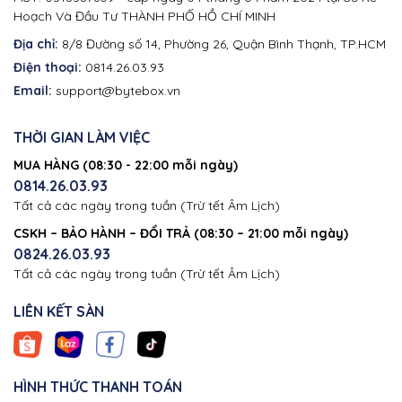
Hoạch Và Đầu Tư THÀNH PHỐ HỒ CHÍ MINH
Địa chỉ:
8/8 Đường số 14, Phường 26, Quận Bình Thạnh, TP.HCM
Điện thoại:
0814.26.03.93
Email:
support@bytebox.vn
THỜI GIAN LÀM VIỆC
MUA HÀNG (08:30 - 22:00 mỗi ngày)
0814.26.03.93
Tất cả các ngày trong tuần (Trừ tết Âm Lịch)
CSKH – BẢO HÀNH – ĐỔI TRẢ (08:30 – 21:00 mỗi ngày)
0824.26.03.93
Tất cả các ngày trong tuần (Trừ tết Âm Lịch)
LIÊN KẾT SÀN
HÌNH THỨC THANH TOÁN