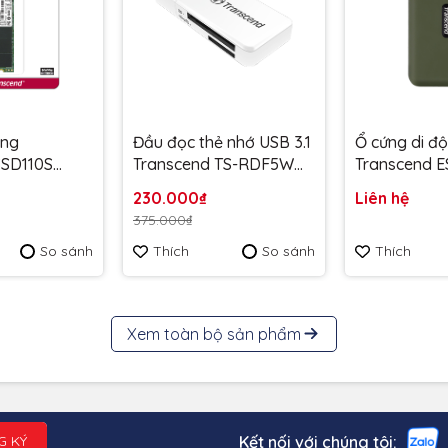
ong
Đầu đọc thẻ nhớ USB 3.1
Ổ cứng di đ
SSD110S
Transcend TS-RDF5W
Transcend 
280 PCIe
(trắng) - Bảo hành 2
2000MB/s
230.000₫
Liên hệ
Me upto
năm
TS2TESD380
375.000₫
hành 5 năm
So sánh
Thích
So sánh
Thích
10S - Bảo
Xem toàn bộ sản phẩm
Kết nối với chúng tôi:
G KÝ