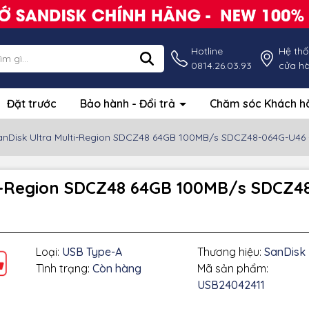
Hotline
Hệ th
0814.26.03.93
cửa h
Đặt trước
Bảo hành - Đổi trả
Chăm sóc Khách 
anDisk Ultra Multi-Region SDCZ48 64GB 100MB/s SDCZ48-064G-U46 
ti-Region SDCZ48 64GB 100MB/s SDCZ4
Loại:
USB Type-A
Thương hiệu:
SanDisk
Tình trạng:
Còn hàng
Mã sản phẩm:
USB24042411
g số kỹ thuật