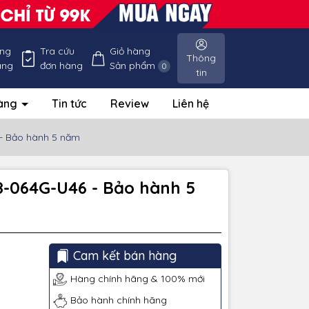
ống
Tra cứu
Giỏ hàng
Thông
àng
đơn hàng
Sản phẩm
0
tin
hàng
Tin tức
Review
Liên hệ
- Bảo hành 5 năm
8-064G-U46 - Bảo hành 5
Cam kết bán hàng
Hàng chính hãng & 100% mới
Bảo hành chính hãng