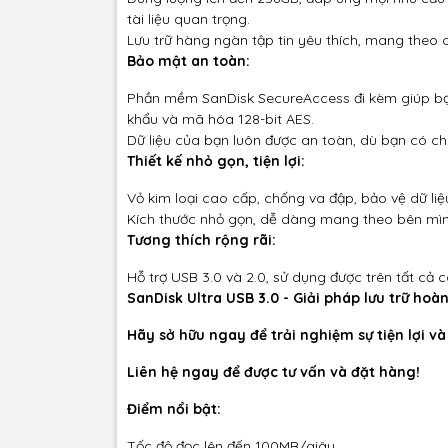
tài liệu quan trọng.
Lưu trữ hàng ngàn tập tin yêu thích, mang theo cả 
Bảo mật an toàn:
Phần mềm SanDisk SecureAccess đi kèm giúp bạ
khẩu và mã hóa 128-bit AES.
Dữ liệu của bạn luôn được an toàn, dù bạn có ch
Thiết kế nhỏ gọn, tiện lợi:
Vỏ kim loại cao cấp, chống va đập, bảo vệ dữ liệ
Kích thước nhỏ gọn, dễ dàng mang theo bên mình
Tương thích rộng rãi:
Hỗ trợ USB 3.0 và 2.0, sử dụng được trên tất cả c
SanDisk Ultra USB 3.0 - Giải pháp lưu trữ ho
Hãy sở hữu ngay để trải nghiệm sự tiện lợi và
Liên hệ ngay để được tư vấn và đặt hàng!
Điểm nổi bật:
Tốc độ đọc lên đến 100MB/giây