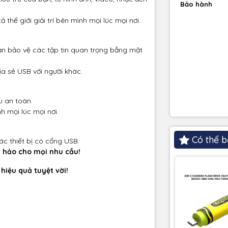
Bảo hành
thế giới giải trí bên mình mọi lúc mọi nơi.
n bảo vệ các tập tin quan trọng bằng mật
ia sẻ USB với người khác.
u an toàn.
 mọi lúc mọi nơi.
Có thể b
ác thiết bị có cổng USB.
àn hảo cho mọi nhu cầu!
 hiệu quả tuyệt vời!