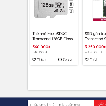
Thẻ nhớ MicroSDXC
SSD gắn tr
Transcend 128GB Class
Transcend 
10 A1 U3 V30 upto
512GB M.2 2
560.000₫
3.250.000₫
95MB/s
Gen3 x4 NV
840.000₫
4.490.000₫
TS128GUSD300S (không
1600MB/s
Thích
So sánh
Thích
kèm adapter) - Bảo
TS512GMTE1
hành 5 năm
hành 5 năm
ĐĂN