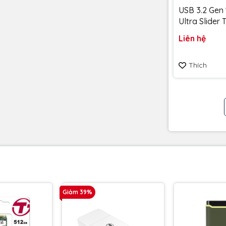
USB 3.2 Gen 
Ultra Slider
256GB 400
Liên hệ
SDCZ480-25
Bảo hành 5
Thích
Giảm 39%