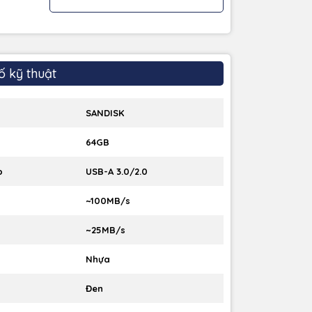
ố kỹ thuật
SANDISK
64GB
p
USB-A 3.0/2.0
~100MB/s
~25MB/s
Nhựa
Đen