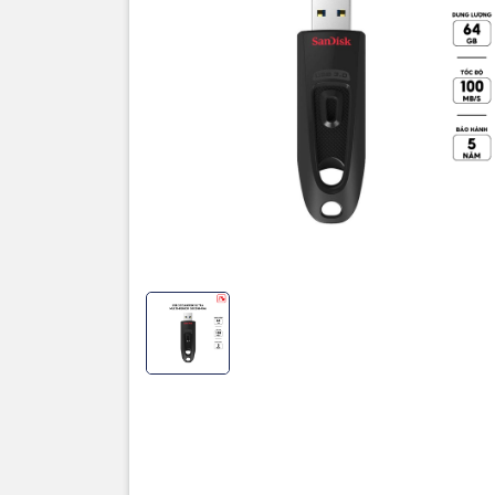
Thương hi
Dung lượ
Cổng giao
Tốc độ đọ
Tốc độ gh
Chất liệu
Màu sắc
Bảo hành