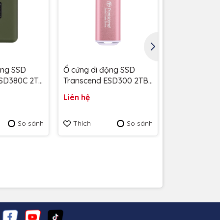
ộng SSD
Ổ cứng di động SSD
Ổ cứng di đ
ESD380C 2TB
Transcend ESD300 2TB
Transcend E
1050MB/s Hồng
1050MB/s X
Liên hệ
Liên hệ
C - Bảo
TS2TESD300P - Bảo
TS2TESD300
hành 5 năm
hành 5 năm
So sánh
Thích
So sánh
Thích