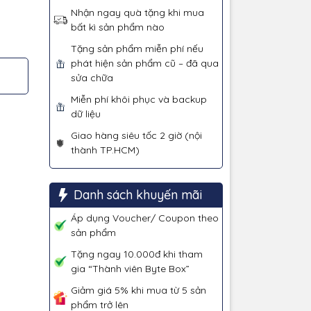
Nhận ngay quà tặng khi mua
bất kì sản phẩm nào
Tặng sản phẩm miễn phí nếu
phát hiện sản phẩm cũ – đã qua
sửa chữa
Miễn phí khôi phục và backup
dữ liệu
Giao hàng siêu tốc 2 giờ (nội
thành TP.HCM)
Danh sách khuyến mãi
Áp dụng Voucher/ Coupon theo
sản phẩm
Tặng ngay 10.000đ khi tham
gia “Thành viên Byte Box”
Giảm giá 5% khi mua từ 5 sản
phẩm trở lên