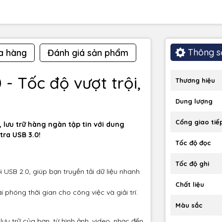
Thông s
a hàng
Đánh giá sản phẩm
 - Tốc độ vượt trội,
Thương hiệu
Dung lượng
Cổng giao tiế
, lưu trữ hàng ngàn tập tin với dung
tra USB 3.0!
Tốc độ đọc
Tốc độ ghi
 USB 2.0, giúp bạn truyền tải dữ liệu nhanh
Chất liệu
i phóng thời gian cho công việc và giải trí.
Màu sắc
ưu trữ của bạn, từ hình ảnh, video, nhạc đến