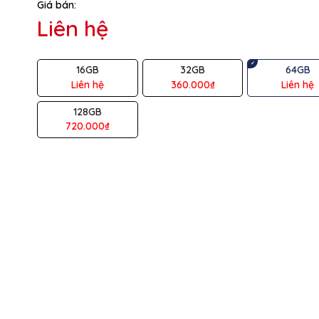
Giá bán:
ệu
SANDISK
Liên hệ
ng
64GB
16GB
32GB
64GB
 tiếp
USB-A 3.0/2.0
Liên hệ
360.000₫
Liên hệ
c
~100MB/s
128GB
720.000₫
i
~25MB/s
Nhựa
Đen
60 tháng