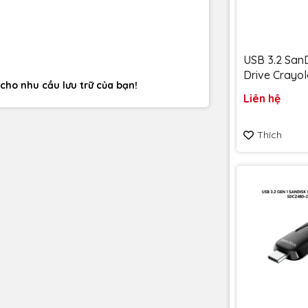
USB 3.2 SanD
Drive Crayol
cho nhu cầu lưu trữ của bạn!
128GB upto
Liên hệ
SDCZIC-128
vàng chanh - Bảo hành
Thích
5 năm