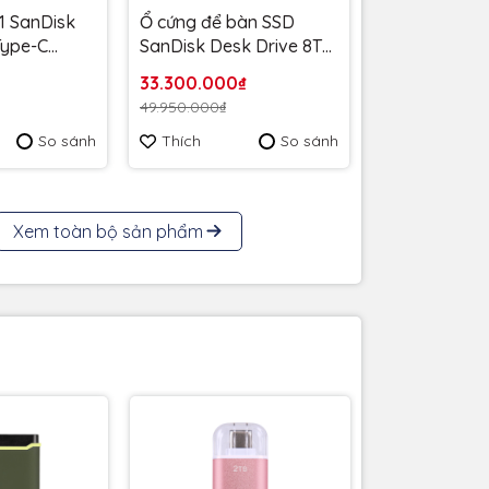
1 SanDisk
Ổ cứng để bàn SSD
 Type-C
SanDisk Desk Drive 8TB
MB/s
USB-A Type-C
33.300.000₫
6G-G46 -
1000MB/s SDSSDT40C-
49.950.000₫
 năm
8T00-A25 - Bảo Hành 3
So sánh
Thích
So sánh
năm
Xem toàn bộ sản phẩm