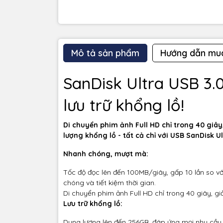
Mô tả sản phẩm
Hướng dẫn mu
SanDisk Ultra USB 3.0
lưu trữ khổng lồ!
Di chuyển phim ảnh Full HD chỉ trong 40 giây
lượng khổng lồ - tất cả chỉ với USB SanDisk Ul
Nhanh chóng, mượt mà:
Tốc độ đọc lên đến 100MB/giây, gấp 10 lần so với
chóng và tiết kiệm thời gian.
Di chuyển phim ảnh Full HD chỉ trong 40 giây, giả
Lưu trữ khổng lồ:
Dung lượng lên đến 256GB, đáp ứng mọi nhu cầu l