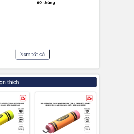
60 tháng
Xem tất cả
ạn thích