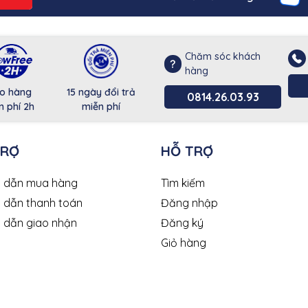
Chăm sóc khách
hàng
o hàng
15 ngày đổi trả
0814.26.03.93
n phí 2h
miễn phí
TRỢ
HỖ TRỢ
 dẫn mua hàng
Tìm kiếm
 dẫn thanh toán
Đăng nhập
 dẫn giao nhận
Đăng ký
Giỏ hàng