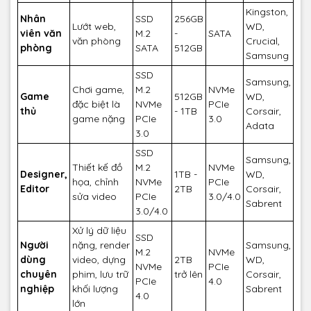
Kingston,
Nhân
SSD
256GB
Lướt web,
WD,
viên văn
M.2
-
SATA
văn phòng
Crucial,
phòng
SATA
512GB
Samsung
SSD
Samsung,
Chơi game,
M.2
NVMe
Game
512GB
WD,
đặc biệt là
NVMe
PCIe
thủ
- 1TB
Corsair,
game nặng
PCIe
3.0
Adata
3.0
SSD
Samsung,
Thiết kế đồ
M.2
NVMe
Designer,
1TB -
WD,
họa, chỉnh
NVMe
PCIe
Editor
2TB
Corsair,
sửa video
PCIe
3.0/4.0
Sabrent
3.0/4.0
Xử lý dữ liệu
SSD
Người
nặng, render
Samsung,
M.2
NVMe
dùng
video, dựng
2TB
WD,
NVMe
PCIe
chuyên
phim, lưu trữ
trở lên
Corsair,
PCIe
4.0
nghiệp
khối lượng
Sabrent
4.0
lớn