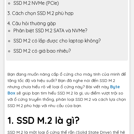
SSD M.2 NVMe (PCIe)
3. Cách chọn SSD M.2 phù hợp
4. Câu hỏi thường gặp
Phân biệt SSD M.2 SATA và NVMe?
SSD M.2 có lắp được cho laptop không?
SSD M.2 có giá bao nhiêu?
Bạn đang muốn nâng cấp ổ cứng cho máy tính của mình để
tăng tốc độ và hiệu suất? Bạn đã nghe nói đến SSD M.2
nhưng chưa hiểu rõ về loại ổ cứng này? Bài viết này
Byte
Box
sẽ giúp bạn tìm hiểu SSD M.2 là gì, ưu điểm vượt trội so
với ổ cứng truyền thống, phân loại SSD M.2 và cách lựa chọn
SSD M.2 phù hợp với nhu cầu của bạn.
1. SSD M.2 là gì?
SSD M.2 là một loại ổ cứng thể rắn (Solid State Drive) thế hệ