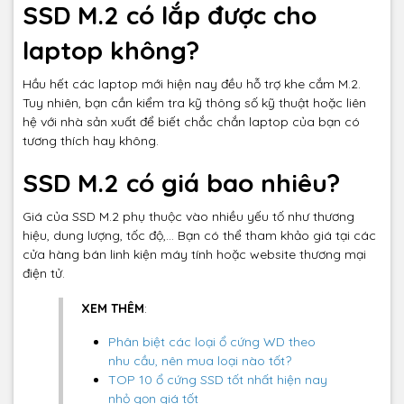
SSD M.2 có lắp được cho
laptop không?
Hầu hết các laptop mới hiện nay đều hỗ trợ khe cắm M.2.
Tuy nhiên, bạn cần kiểm tra kỹ thông số kỹ thuật hoặc liên
hệ với nhà sản xuất để biết chắc chắn laptop của bạn có
tương thích hay không.
SSD M.2 có giá bao nhiêu?
Giá của SSD M.2 phụ thuộc vào nhiều yếu tố như thương
hiệu, dung lượng, tốc độ,... Bạn có thể tham khảo giá tại các
cửa hàng bán linh kiện máy tính hoặc website thương mại
điện tử.
XEM THÊM
:
Phân biệt các loại ổ cứng WD theo
nhu cầu, nên mua loại nào tốt?
TOP 10 ổ cứng SSD tốt nhất hiện nay
nhỏ gọn giá tốt