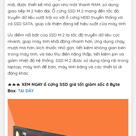
mới, được thiết kế nhỏ gọn như một thanh RAM, sử dụng
giao tiếp M.2 hiện đại. Ổ cứng SSD M.2 mang đến tốc độ
truyền dữ liệu vượt trội so với ổ cứng HDD truyền thống và
cả SSD SATA, giúp cải thiện đáng kể hiệu suất của máy tính.
Ưu điểm nổi bật của SSD M.2 là tốc độ truyền dữ liệu cực
nhanh, giúp máy tính khởi động nhanh hơn, ứng dụng chạy
mượt mà hơn; kích thước nhỏ gọn, tiết kiệm không gian bên
trong máy tính; và tiêu thụ điện năng thấp, tiết kiệm pin và
giảm nhiệt độ hệ thống. SSD M.2 được sử dụng rộng rãi trong
laptop, máy tính để bàn, máy tính bảng và các thiết bị di
động khác.
🔥🔥🔥
XEM NGAY ổ cứng SSD giá tốt giảm sốc ở Byte
Box:
TẠI ĐÂY