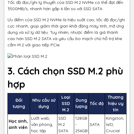
Tốc độ đọc/ghi lý thuyết của SSD M.2 NVMe có thể đạt đến
3500MB/s, nhanh hơn gấp 6 lần so với SSD SATA.
Ưu điểm của SSD M.2 NVMe là hiệu suất cao, tốc độ đọc/ghi
cực nhanh, giúp giảm thời gian khởi động máy tính, mở ứng
dụng và xử lý dữ liệu. Tuy nhiên, nhược điểm là giá thành
cao hơn SSD M.2 SATA và yêu cầu bo mạch chủ hỗ trợ khe
cắm M.2 với giao tiếp PCIe.
3. Cách chọn SSD M.2 phù
hợp
Loại
Thương
Đối
Nhu cầu sử
Dung
SSD
Tốc độ
hiệu uy
tượng
dụng
lượng
M.2
tín
Lướt web,
SSD
128GB
Kingston,
Học sinh,
văn phòng,
M.2
-
SATA
WD,
sinh viên
học tập
SATA
256GB
Crucial