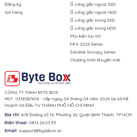
Đăng ký
Ổ cứng gắn ngoài SSD
Giỏ hàng
Ổ cứng gắn ngoài HDD
Ổ cứng gắn trong SSD
Ổ cứng gắn trong HDD
Phụ kiện lưu trữ
FIFA 2026 Series
Sandisk Snoopy Series
Chương trình khuyến mãi
CÔNG TY TNHH BYTE BOX
MST: 0318387609 - cấp ngày 04 tháng 04 năm 2024 tại Sở Kế
Hoạch Và Đầu Tư THÀNH PHỐ HỒ CHÍ MINH
Địa chỉ:
8/8 Đường số 14, Phường 26, Quận Bình Thạnh, TP.HCM
Điện thoại:
0814.26.03.93
Email:
support@bytebox.vn