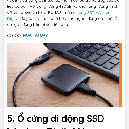
400B/s và cổng USB 3.0, đủ mạnh để lưu trữ và truy cập dữ
liệu cơ bản. Với dung lượng 480GB và khả năng tương thích
với Windows và Mac, PadOS, mẫu
ổ cứng SSD Western
Digital
đây là lựa chọn phù hợp cho người dùng cần một ổ
cứng di động bền bỉ và hiệu quả.
👉👉👉
MUA TẠI ĐÂY
5. Ổ cứng di động SSD