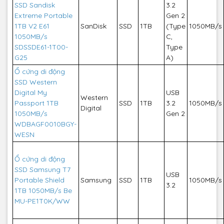
SSD Sandisk
3.2
Extreme Portable
Gen 2
1TB V2 E61
SanDisk
SSD
1TB
(Type
1050MB/s
1050MB/s
C,
SDSSDE61-1T00-
Type
G25
A)
Ổ cứng di động
SSD Western
Digital My
USB
Western
Passport 1TB
SSD
1TB
3.2
1050MB/s
Digital
1050MB/s
Gen 2
WDBAGF0010BGY-
WESN
Ổ cứng di động
SSD Samsung T7
USB
Portable Shield
Samsung
SSD
1TB
1050MB/s
3.2
1TB 1050MB/s Be
MU-PE1T0K/WW