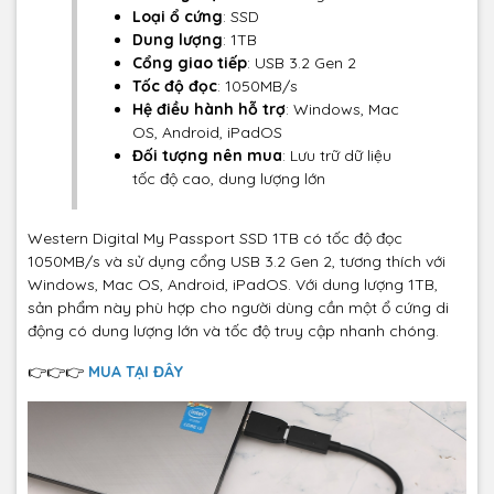
Loại ổ cứng
: SSD
Dung lượng
: 1TB
Cổng giao tiếp
: USB 3.2 Gen 2
Tốc độ đọc
: 1050MB/s
Hệ điều hành hỗ trợ
: Windows, Mac
OS, Android, iPadOS
Đối tượng nên mua
: Lưu trữ dữ liệu
tốc độ cao, dung lượng lớn
Western Digital My Passport SSD 1TB có tốc độ đọc
1050MB/s và sử dụng cổng USB 3.2 Gen 2, tương thích với
Windows, Mac OS, Android, iPadOS. Với dung lượng 1TB,
sản phẩm này phù hợp cho người dùng cần một ổ cứng di
động có dung lượng lớn và tốc độ truy cập nhanh chóng.
👉👉👉
MUA TẠI ĐÂY