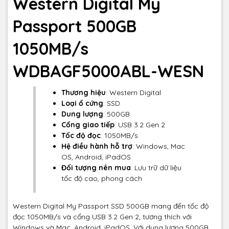
Western Digital My
Passport 500GB
1050MB/s
WDBAGF5000ABL-WESN
Thương hiệu
: Western Digital
Loại ổ cứng
: SSD
Dung lượng
: 500GB
Cổng giao tiếp
: USB 3.2 Gen 2
Tốc độ đọc
: 1050MB/s
Hệ điều hành hỗ trợ
: Windows, Mac
OS, Android, iPadOS
Đối tượng nên mua
: Lưu trữ dữ liệu
tốc độ cao, phong cách
Western Digital My Passport SSD 500GB mang đến tốc độ
đọc 1050MB/s và cổng USB 3.2 Gen 2, tương thích với
Windows và Mac, Android, iPadOS. Với dung lượng 500GB