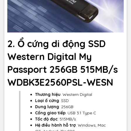
2. Ổ cứng di động SSD
Western Digital My
Passport 256GB 515MB/s
WDBK3E2560PSL-WESN
Thương hiệu
: Western Digital
Loại ổ cứng
: SSD
Dung lượng
: 256GB
Cổng giao tiếp
: USB 3.1 Type C
Tốc độ đọc
: 515MB/s
Hệ điều hành hỗ trợ
: Windows, Mac