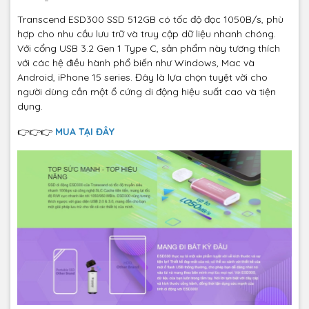
Transcend ESD300 SSD 512GB có tốc độ đọc 1050B/s, phù
hợp cho nhu cầu lưu trữ và truy cập dữ liệu nhanh chóng.
Với cổng USB 3.2 Gen 1 Type C, sản phẩm này tương thích
với các hệ điều hành phổ biến như Windows, Mac và
Android, iPhone 15 series. Đây là lựa chọn tuyệt vời cho
người dùng cần một ổ cứng di động hiệu suất cao và tiện
dụng.
👉👉👉
MUA TẠI ĐÂY