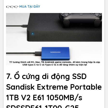
👉👉👉
MUA TẠI ĐÂY
7. Ổ cứng di động SSD
Sandisk Extreme Portable
1TB V2 E61 1050MB/s