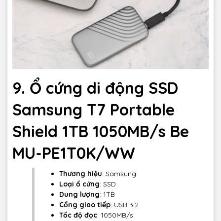
9. Ổ cứng di động SSD
Samsung T7 Portable
Shield 1TB 1050MB/s Be
MU-PE1T0K/WW
Thương hiệu
: Samsung
Loại ổ cứng
: SSD
Dung lượng
: 1TB
Cổng giao tiếp
: USB 3.2
Tốc độ đọc
: 1050MB/s