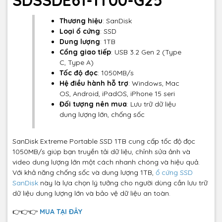
SDSSDE61-1T00-G25
Thương hiệu
: SanDisk
Loại ổ cứng
: SSD
Dung lượng
: 1TB
Cổng giao tiếp
: USB 3.2 Gen 2 (Type
C, Type A)
Tốc độ đọc
: 1050MB/s
Hệ điều hành hỗ trợ
: Windows, Mac
OS, Android, iPadOS, iPhone 15 seri
Đối tượng nên mua
: Lưu trữ dữ liệu
dung lượng lớn, chống sốc
SanDisk Extreme Portable SSD 1TB cung cấp tốc độ đọc
1050MB/s giúp bạn truyền tải dữ liệu, chỉnh sửa ảnh và
video dung lượng lớn một cách nhanh chóng và hiệu quả.
Với khả năng chống sốc và dung lượng 1TB,
ổ cứng SSD
SanDisk
này là lựa chọn lý tưởng cho người dùng cần lưu trữ
dữ liệu dung lượng lớn và bảo vệ dữ liệu an toàn.
👉👉👉
MUA TẠI ĐÂY