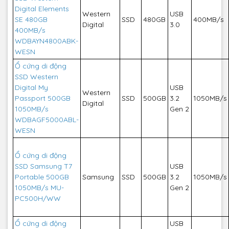
Digital Elements
Western
USB
SE 480GB
SSD
480GB
400MB/s
Digital
3.0
400MB/s
WDBAYN4800ABK-
WESN
Ổ cứng di động
SSD Western
Digital My
USB
Western
Passport 500GB
SSD
500GB
3.2
1050MB/s
Digital
1050MB/s
Gen 2
WDBAGF5000ABL-
WESN
Ổ cứng di động
SSD Samsung T7
USB
Portable 500GB
Samsung
SSD
500GB
3.2
1050MB/s
1050MB/s MU-
Gen 2
PC500H/WW
Ổ cứng di động
USB