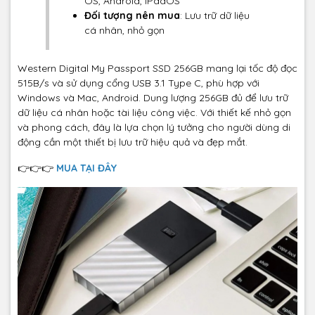
OS, Android, iPadOS
Đối tượng nên mua
: Lưu trữ dữ liệu
cá nhân, nhỏ gọn
Western Digital My Passport SSD 256GB mang lại tốc độ đọc
515B/s và sử dụng cổng USB 3.1 Type C, phù hợp với
Windows và Mac, Android. Dung lượng 256GB đủ để lưu trữ
dữ liệu cá nhân hoặc tài liệu công việc. Với thiết kế nhỏ gọn
và phong cách, đây là lựa chọn lý tưởng cho người dùng di
động cần một thiết bị lưu trữ hiệu quả và đẹp mắt.
👉👉👉
MUA TẠI ĐÂY