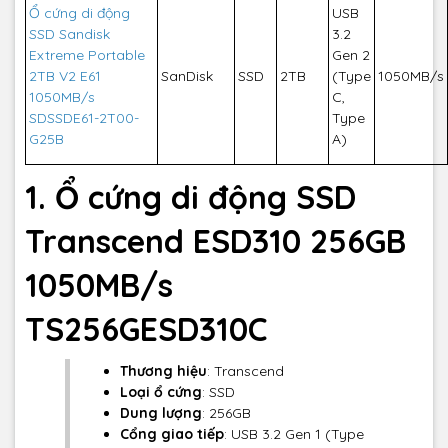
Ổ cứng di động
USB
SSD Sandisk
3.2
Extreme Portable
Gen 2
2TB V2 E61
SanDisk
SSD
2TB
(Type
1050MB/s
1050MB/s
C,
SDSSDE61-2T00-
Type
G25B
A)
1. Ổ cứng di động SSD
Transcend ESD310 256GB
1050MB/s
TS256GESD310C
Thương hiệu
: Transcend
Loại ổ cứng
: SSD
Dung lượng
: 256GB
Cổng giao tiếp
: USB 3.2 Gen 1 (Type