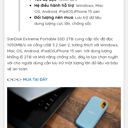
Hệ điều hành hỗ trợ
: Windows, Mac
OS, Android, iPadOS,iPhone 15 seri
Đối tượng nên mua
: Lưu trữ dữ liệu
dung lượng cực lớn, chống sốc
SanDisk Extreme Portable SSD 2TB cung cấp tốc độ đọc
1050MB/s và cổng USB 3.2 Gen 2, tương thích với Windows,
Mac OS, Android, iPadOS,iPhone 15 seri. Với dung lượng
khổng lồ 2TB và khả năng chống sốc, đây là lựa chọn tuyệt
vời cho người dùng cần lưu trữ một lượng lớn dữ liệu và bảo
vệ an toàn.
👉👉👉
MUA TẠI ĐÂY