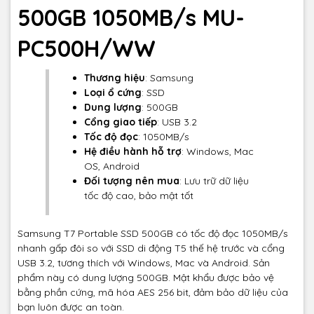
500GB 1050MB/s MU-
PC500H/WW
Thương hiệu
: Samsung
Loại ổ cứng
: SSD
Dung lượng
: 500GB
Cổng giao tiếp
: USB 3.2
Tốc độ đọc
: 1050MB/s
Hệ điều hành hỗ trợ
: Windows, Mac
OS, Android
Đối tượng nên mua
: Lưu trữ dữ liệu
tốc độ cao, bảo mật tốt
Samsung T7 Portable SSD 500GB có tốc độ đọc 1050MB/s
nhanh gấp đôi so với SSD di động T5 thế hệ trước và cổng
USB 3.2, tương thích với Windows, Mac và Android. Sản
phẩm này có dung lượng 500GB. Mật khẩu được bảo vệ
bằng phần cứng, mã hóa AES 256 bit, đảm bảo dữ liệu của
bạn luôn được an toàn.