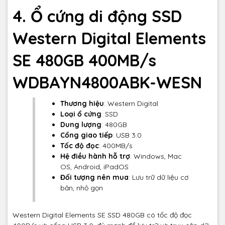
4. Ổ cứng di động SSD
Western Digital Elements
SE 480GB 400MB/s
WDBAYN4800ABK-WESN
Thương hiệu
: Western Digital
Loại ổ cứng
: SSD
Dung lượng
: 480GB
Cổng giao tiếp
: USB 3.0
Tốc độ đọc
: 400MB/s
Hệ điều hành hỗ trợ
: Windows, Mac
OS, Android, iPadOS
Đối tượng nên mua
: Lưu trữ dữ liệu cơ
bản, nhỏ gọn
Western Digital Elements SE SSD 480GB có tốc độ đọc