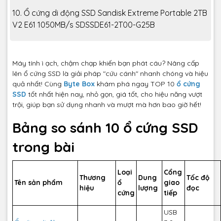
10. Ổ cứng di động SSD Sandisk Extreme Portable 2TB
V2 E61 1050MB/s SDSSDE61-2T00-G25B
Máy tính ì ạch, chậm chạp khiến bạn phát cáu? Nâng cấp
lên ổ cứng SSD là giải pháp "cứu cánh" nhanh chóng và hiệu
quả nhất! Cùng
Byte Box
khám phá ngay TOP 10
ổ cứng
SSD
tốt nhất hiện nay, nhỏ gọn, giá tốt, cho hiệu năng vượt
trội, giúp bạn sử dụng nhanh và mượt mà hơn bao giờ hết!
Bảng so sánh 10 ổ cứng SSD
trong bài
Loại
Cổng
Thương
Dung
Tốc độ
Tên sản phẩm
ổ
giao
hiệu
lượng
đọc
cứng
tiếp
USB