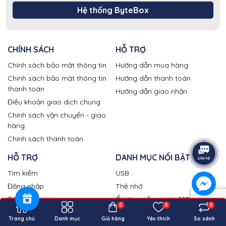
Hệ thống ByteBox
CHÍNH SÁCH
HỖ TRỢ
Chính sách bảo mật thông tin
Hướng dẫn mua hàng
Chính sách bảo mật thông tin
Hướng dẫn thanh toán
thanh toán
Hướng dẫn giao nhận
Điều khoản giao dịch chung
Chính sách vận chuyển - giao
hàng
Chính sách thanh toán
HỖ TRỢ
DANH MỤC NỔI BẬT
Tìm kiếm
USB
Đăng nhập
Thẻ nhớ
Đăng ký
Ổ cứng gắn ngoài SSD
0
0
0
Giỏ hàng
Ổ cứng gắn ngoài HDD
Trang chủ
Danh mục
Giỏ hàng
Yêu thích
So sánh
Ổ cứng gắn trong SSD