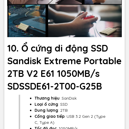
10. Ổ cứng di động SSD
Sandisk Extreme Portable
2TB V2 E61 1050MB/s
SDSSDE61-2T00-G25B
Thương hiệu
: SanDisk
Loại ổ cứng
: SSD
Dung lượng
: 2TB
Cổng giao tiếp
: USB 3.2 Gen 2 (Type
C, Type A)
Tốc độ đọc
: 1050MB/s