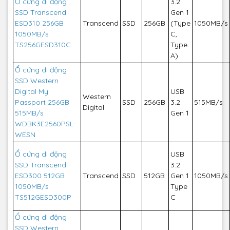
Ổ cứng di động
3.2
SSD Transcend
Gen 1
ESD310 256GB
Transcend
SSD
256GB
(Type
1050MB/s
1050MB/s
C,
TS256GESD310C
Type
A)
Ổ cứng di động
SSD Western
Digital My
USB
Western
Passport 256GB
SSD
256GB
3.2
515MB/s
Digital
515MB/s
Gen 1
WDBK3E2560PSL-
WESN
Ổ cứng di động
USB
SSD Transcend
3.2
ESD300 512GB
Transcend
SSD
512GB
Gen 1
1050MB/s
1050MB/s
Type
TS512GESD300P
C
Ổ cứng di động
SSD Western