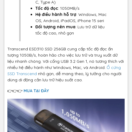
C, Type A)
Tốc độ đọc
: 1050MB/s
Hệ điều hành hỗ trợ
: Windows, Mac
OS, Android, iPadOS, iPhone 15 seri
Đối tượng nên mua
: Lưu trữ dữ liệu
tốc độ cao, nhỏ gọn
Transcend ESD310 SSD 256GB cung cấp tốc độ đọc ấn
tượng 1050B/s, hoàn hảo cho việc lưu trữ và truy xuất dữ
liệu nhanh chóng. Với cổng USB 3.2 Gen 1, nó tương thích với
nhiều hệ điều hành như Windows, Mac, và Android.
Ổ cứng
SSD Transcend
nhỏ gọn, dễ mang theo, lý tưởng cho người
dùng di động cần lưu trữ hiệu suất cao.
👉👉👉
MUA TẠI ĐÂY