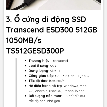
3. Ổ cứng di động SSD
Transcend ESD300 512GB
1050MB/s
TS512GESD300P
Thương hiệu
: Transcend
Loại ổ cứng
: SSD
Dung lượng
: 512GB
Cổng giao tiếp
: USB 3.2 Gen 1 Type C
Tốc độ đọc
: 1050MB/s
Hệ điều hành hỗ trợ
: Windows, Mac
OS, Android, iPadOS, iPhone 15 seri
Đối tượng nên mua
: Lưu trữ dữ liệu
tốc độ cao, nhỏ gọn