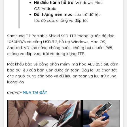
Hệ điều hành hỗ trợ
: Windows, Mac
OS, Android
Đối tượng nên mua
: Lưu trữ dữ liệu
tốc độ cao, chống va đập tốt
Samsung T7 Portable Shield SSD 1TB mang lại tốc độ đọc
1050MB/s và cổng USB 3.2, hỗ trợ Windows, Mac OS,
Android. Với khả năng chống nước, chống bụi chuẩn IP65,
chống va đập vượt trội và dung lượng 1TB.
Mật khẩu bảo vệ bằng phần mềm, mã hóa AES 256 bit, đảm
bảo dữ liệu của bạn luôn được an toàn. Đây là lựa chọn tốt
cho người dùng cần bảo vệ dữ liệu an toàn và lưu trữ dung
lượng lớn.
👉👉👉
MUA TẠI ĐÂY