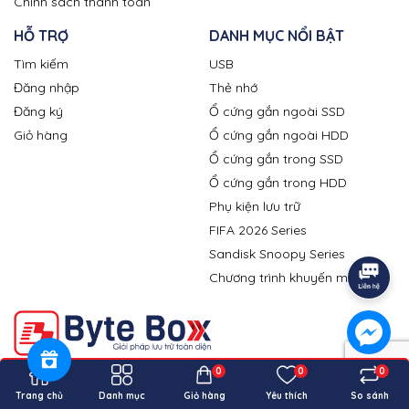
Chính sách thanh toán
HỖ TRỢ
DANH MỤC NỔI BẬT
Tìm kiếm
USB
Đăng nhập
Thẻ nhớ
Đăng ký
Ổ cứng gắn ngoài SSD
Giỏ hàng
Ổ cứng gắn ngoài HDD
Ổ cứng gắn trong SSD
Ổ cứng gắn trong HDD
Phụ kiện lưu trữ
FIFA 2026 Series
Sandisk Snoopy Series
Chương trình khuyến mãi
0
0
0
CÔNG TY TNHH BYTE BOX
MST: 0318387609 - cấp ngày 04 tháng 04 năm 2024 tại Sở Kế
Trang chủ
Danh mục
Giỏ hàng
Yêu thích
So sánh