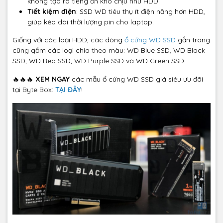
không tạo ra tiếng ồn khó chịu như HDD.
Tiết kiệm điện
: SSD WD tiêu thụ ít điện năng hơn HDD,
giúp kéo dài thời lượng pin cho laptop.
Giống với các loại HDD, các dòng
ổ cứng WD SSD
gắn trong
cũng gồm các loại chia theo màu: WD Blue SSD, WD Black
SSD, WD Red SSD, WD Purple SSD và WD Green SSD.
🔥🔥🔥
XEM NGAY
các mẫu ổ cứng WD SSD giá siêu ưu đãi
tại Byte Box:
TẠI ĐÂY
!