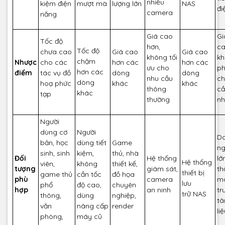
nhiều
kiệm điện
mượt mà
lượng lớn
NAS
đi
camera
năng
Giá cao
Gi
Tốc độ
hơn,
ca
Tốc độ
chưa cao
Giá cao
Giá cao
không tối
k
chậm
Nhược
cho các
hơn các
hơn các
ưu cho
ph
hơn các
điểm
tác vụ đồ
dòng
dòng
nhu cầu
ch
dòng
hoạ phức
khác
khác
thông
cầ
khác
tạp
thường
n
Người
dùng cơ
Người
D
bản, học
dùng tiết
Game
ng
sinh, sinh
kiệm,
thủ, nhà
Đối
Hệ thống
lớ
Hệ thống
viên,
không
thiết kế,
tượng
giám sát,
th
thiết bị
game thủ
cần tốc
đồ họa
phù
camera
má
lưu
phổ
độ cao,
chuyên
hợp
an ninh
tr
trữ NAS
thông,
dùng
nghiệp,
tâ
văn
nâng cấp
render
li
phòng,
máy cũ