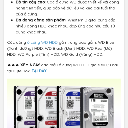
Độ tin cậy cao
: Các ổ cứng WD được thiết kế với công
nghệ tiên tiến, giúp bảo vệ dữ liệu và kéo dài tuổi thọ
của ổ cứng.
Đa dạng dòng sản phẩm
: Western Digital cung cấp
nhiều dòng HDD khác nhau, đáp ứng các nhu cầu sử
dụng khác nhau.
Các dòng
ổ cứng WD HDD
gắn trong bao gồm: WD Blue
(Xanh dương) HDD, WD Black (Đen) HDD, WD Red (Đỏ)
HDD, WD Purple (Tím) HDD, WD Gold (Vàng) HDD.
🔥🔥🔥
XEM NGAY
các mẫu ổ cứng WD HDD giá siêu ưu đãi
tại Byte Box:
TẠI ĐÂY
!