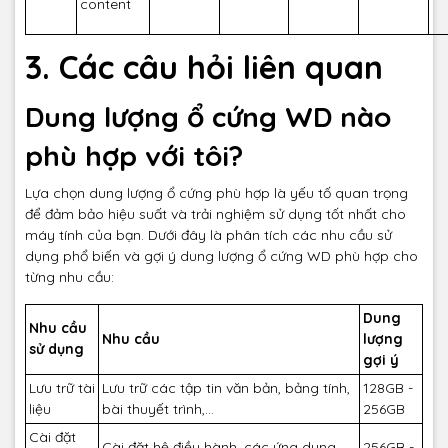
content
3. Các câu hỏi liên quan
Dung lượng ổ cứng WD nào
phù hợp với tôi?
Lựa chọn dung lượng ổ cứng phù hợp là yếu tố quan trọng
để đảm bảo hiệu suất và trải nghiệm sử dụng tốt nhất cho
máy tính của bạn. Dưới đây là phân tích các nhu cầu sử
dụng phổ biến và gợi ý dung lượng ổ cứng WD phù hợp cho
từng nhu cầu:
Dung
Nhu cầu
Nhu cầu
lượng
sử dụng
gợi ý
Lưu trữ tài
Lưu trữ các tập tin văn bản, bảng tính,
128GB -
liệu
bài thuyết trình,...
256GB
Cài đặt
Cài đặt hệ điều hành, các ứng dụng
256GB -