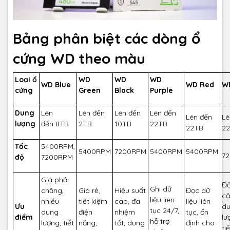
Bảng phân biệt các dòng ổ
cứng WD theo màu
Loại ổ
WD
WD
WD
WD Blue
WD Red
W
cứng
Green
Black
Purple
Dung
Lên
Lên đến
Lên đến
Lên đến
Lên đến
Lê
lượng
đến 8TB
2TB
10TB
22TB
22TB
2
Tốc
5400RPM,
5400RPM
7200RPM
5400RPM
5400RPM
7
độ
7200RPM
Giá phải
Độ
Ghi dữ
chăng,
Giá rẻ,
Hiệu suất
Đọc dữ
cậ
liệu liên
nhiều
tiết kiệm
cao, đa
liệu liên
Ưu
d
tục 24/7,
dung
điện
nhiệm
tục, ổn
điểm
lư
hỗ trợ
lượng, tiết
năng,
tốt, dung
định cho
ti