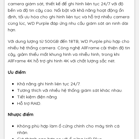
camera giám sát, thiết kế để ghi hình liên tục 24/7 với độ
bền và độ tin cậy cao. Nổi bật với khả năng hoạt động ổn
định, tối ưu hóa cho ghi hình liên tục và hỗ trợ nhiều camera
cùng lúc, WD Purple đáp ứng nhu cầu giám sát an ninh dài
hạn.
Với dung lượng từ 500GB đến 18TB, WD Purple phù hợp cho
nhiều hệ thống camera. Công nghệ AllFrame cải thiện độ tin
cậy, giảm thiểu mất khung hình và nhiễu hình, trong khi
AllFrame 4K hỗ trợ ghi hình 4K với chất lượng sắc nét.
Ưu điểm
:
Khả năng ghi hình liên tục 24/7.
Tương thích với nhiều hệ thống giám sát khác nhau.
Tiết kiệm điện năng.
Hỗ trợ RAID.
Nhược điểm
:
Không phù hợp làm ổ cứng chính cho máy tính cá
nhân.