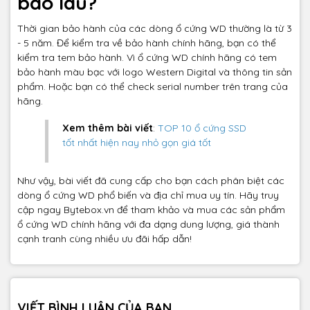
bao lâu?
Thời gian bảo hành của các dòng ổ cứng WD thường là từ 3
- 5 năm. Để kiểm tra về bảo hành chính hãng, bạn có thể
kiểm tra tem bảo hành. Vì ổ cứng WD chính hãng có tem
bảo hành màu bạc với logo Western Digital và thông tin sản
phẩm. Hoặc bạn có thể check serial number trên trang của
hãng.
Xem thêm bài viết
:
TOP 10 ổ cứng SSD
tốt nhất hiện nay nhỏ gọn giá tốt
Như vậy, bài viết đã cung cấp cho bạn cách phân biệt các
dòng ổ cứng WD phổ biến và địa chỉ mua uy tín. Hãy truy
cập ngay Bytebox.vn để tham khảo và mua các sản phẩm
ổ cứng WD chính hãng với đa dạng dung lượng, giá thành
cạnh tranh cùng nhiều ưu đãi hấp dẫn!
VIẾT BÌNH LUẬN CỦA BẠN