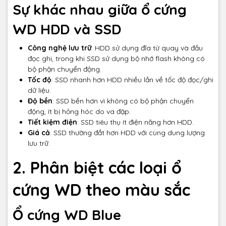
Sự khác nhau giữa ổ cứng
WD HDD và SSD
Công nghệ lưu trữ
: HDD sử dụng đĩa từ quay và đầu
đọc ghi, trong khi SSD sử dụng bộ nhớ flash không có
bộ phận chuyển động.
Tốc độ
: SSD nhanh hơn HDD nhiều lần về tốc độ đọc/ghi
dữ liệu.
Độ bền
: SSD bền hơn vì không có bộ phận chuyển
động, ít bị hỏng hóc do va đập.
Tiết kiệm điện
: SSD tiêu thụ ít điện năng hơn HDD.
Giá cả
: SSD thường đắt hơn HDD với cùng dung lượng
lưu trữ.
2. Phân biệt các loại ổ
cứng WD theo màu sắc
Ổ cứng WD Blue