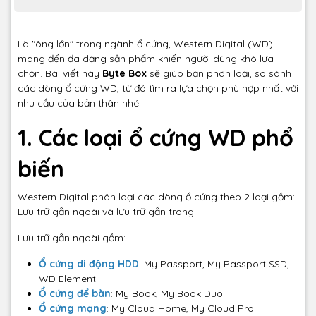
Là "ông lớn" trong ngành ổ cứng, Western Digital (WD)
mang đến đa dạng sản phẩm khiến người dùng khó lựa
chọn. Bài viết này
Byte Box
sẽ giúp bạn phân loại, so sánh
các dòng ổ cứng WD, từ đó tìm ra lựa chọn phù hợp nhất với
nhu cầu của bản thân nhé!
1. Các loại ổ cứng WD phổ
biến
Western Digital phân loại các dòng ổ cứng theo 2 loại gồm:
Lưu trữ gắn ngoài và lưu trữ gắn trong.
Lưu trữ gắn ngoài gồm:
Ổ cứng di động HDD
: My Passport, My Passport SSD,
WD Element
Ổ cứng để bàn
: My Book, My Book Duo
Ổ cứng mạng
: My Cloud Home, My Cloud Pro