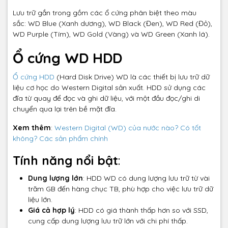
Lưu trữ gắn trong gồm các ổ cứng phân biệt theo màu
sắc: WD Blue (Xanh dương), WD Black (Đen), WD Red (Đỏ),
WD Purple (Tím), WD Gold (Vàng) và WD Green (Xanh lá).
Ổ cứng WD HDD
Ổ cứng HDD
(Hard Disk Drive) WD là các thiết bị lưu trữ dữ
liệu cơ học do Western Digital sản xuất. HDD sử dụng các
đĩa từ quay để đọc và ghi dữ liệu, với một đầu đọc/ghi di
chuyển qua lại trên bề mặt đĩa.
Xem thêm
:
Western Digital (WD) của nước nào? Có tốt
không? Các sản phẩm chính
Tính năng nổi bật
:
Dung lượng lớn
: HDD WD có dung lượng lưu trữ từ vài
trăm GB đến hàng chục TB, phù hợp cho việc lưu trữ dữ
liệu lớn.
Giá cả hợp lý
: HDD có giá thành thấp hơn so với SSD,
cung cấp dung lượng lưu trữ lớn với chi phí thấp.