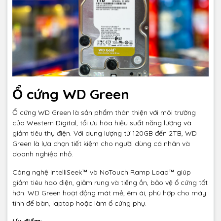
Ổ cứng WD Green
Ổ cứng WD Green là sản phẩm thân thiện với môi trường
của Western Digital, tối ưu hóa hiệu suất năng lượng và
giảm tiêu thụ điện. Với dung lượng từ 120GB đến 2TB, WD
Green là lựa chọn tiết kiệm cho người dùng cá nhân và
doanh nghiệp nhỏ.
Công nghệ IntelliSeek™ và NoTouch Ramp Load™ giúp
giảm tiêu hao điện, giảm rung và tiếng ồn, bảo vệ ổ cứng tốt
hơn. WD Green hoạt động mát mẻ, êm ái, phù hợp cho máy
tính để bàn, laptop hoặc làm ổ cứng phụ.