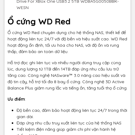
Drive For XBox One USB3.2 5TB WDBA5G0050BBK-
WESN
Ổ cứng WD Red
Ổ cứng WD Red chuyên dụng cho hệ thống NAS, thiết kế để
hoạt động liên tục 24/7 với độ bền và hiệu suất cao. WD Red
hoạt động ổn định, tối ưu hóa cho NAS, với độ ồn và rung
thấp, đảm bảo an toàn dữ liệu.
Hỗ trợ đọc ghi liên tục và nhiều người dùng truy cập cùng
lúc, dung lượng từ 1TB đến 14TB đáp ứng nhu cầu lưu trữ
tăng cao. Công nghệ NASware™ 3.0 nâng cao hiệu suất và
độ tin cậy, hỗ trợ tối đa 8 bay ổ cứng. Công nghệ 3D Active
Balance Plus giảm rung lắc và tiếng ồn, tăng tuổi thọ ổ cứng.
Ưu điểm
:
Độ bền cao, đảm bảo hoạt động liên tục 24/7 trong thời
gian dài.
Đáp ứng nhu cầu truy xuất liên tục của hệ thống NAS
Tiết kiệm điện năng giúp giảm chi phí vận hành hệ