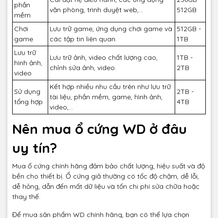
phần
văn phòng, trình duyệt web,...
512GB
mềm
Chơi
Lưu trữ game, ứng dụng chơi game và
512GB -
game
các tập tin liên quan.
1TB
Lưu trữ
Lưu trữ ảnh, video chất lượng cao,
1TB -
hình ảnh,
chỉnh sửa ảnh, video.
2TB
video
Kết hợp nhiều nhu cầu trên như lưu trữ
Sử dụng
2TB -
tài liệu, phần mềm, game, hình ảnh,
tổng hợp
4TB
video,...
Nên mua ổ cứng WD ở đâu
uy tín?
Mua ổ cứng chính hãng đảm bảo chất lượng, hiệu suất và độ
bền cho thiết bị. Ổ cứng giả thường có tốc độ chậm, dễ lỗi,
dễ hỏng, dẫn đến mất dữ liệu và tốn chi phí sửa chữa hoặc
thay thế.
Để mua sản phẩm WD chính hãng, bạn có thể lựa chọn