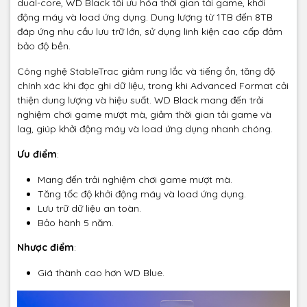
dual-core, WD Black tối ưu hóa thời gian tải game, khởi
động máy và load ứng dụng. Dung lượng từ 1TB đến 8TB
đáp ứng nhu cầu lưu trữ lớn, sử dụng linh kiện cao cấp đảm
bảo độ bền.
Công nghệ StableTrac giảm rung lắc và tiếng ồn, tăng độ
chính xác khi đọc ghi dữ liệu, trong khi Advanced Format cải
thiện dung lượng và hiệu suất. WD Black mang đến trải
nghiệm chơi game mượt mà, giảm thời gian tải game và
lag, giúp khởi động máy và load ứng dụng nhanh chóng.
Ưu điểm
:
Mang đến trải nghiệm chơi game mượt mà.
Tăng tốc độ khởi động máy và load ứng dụng.
Lưu trữ dữ liệu an toàn.
Bảo hành 5 năm.
Nhược điểm
:
Giá thành cao hơn WD Blue.