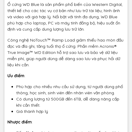
Ổ cứng WD Blue là sản phẩm phổ biến của Western Digital,
thiết kế cho các tác vụ cơ bản như lưu trữ tài liệu, hình ảnh
và video với giá hợp lý. Nổi bật với tính đa dụng, WD Blue
phù hợp cho laptop, PC và máy tính đồng bộ, hiệu suất ổn
định và cung cấp dung lượng lưu trữ lớn.
Công nghệ NoTouch™ Ramp Load giảm thiểu hao mòn đầu
đọc và đĩa ghi, tăng tuổi thọ ổ cứng. Phần mềm Acronis®
True Image™ WD Edition hỗ trợ sao lưu và bảo vệ dữ liệu
miễn phí, giúp người dùng dễ dàng sao lưu và phục hồi dữ
liệu khi cần.
Ưu điểm
:
Phù hợp cho nhiều nhu cầu sử dụng, từ người dùng phổ
thông, học sinh, sinh viên đến nhân viên văn phòng.
Có dung lượng từ 500GB đến 6TB, dễ dàng nâng cấp
khi cần thiết.
Giá thành hợp lý
Nhược điểm
: