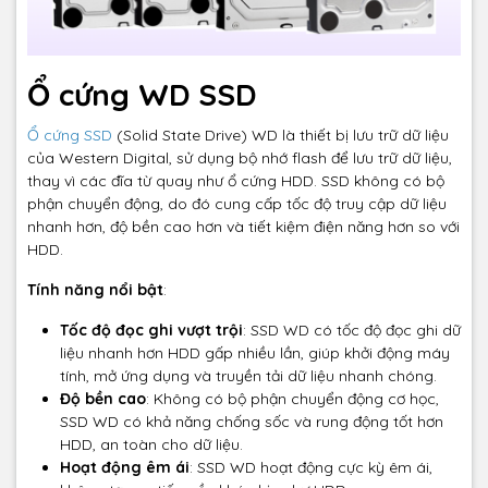
Ổ cứng WD SSD
Ổ cứng SSD
(Solid State Drive) WD là thiết bị lưu trữ dữ liệu
của Western Digital, sử dụng bộ nhớ flash để lưu trữ dữ liệu,
thay vì các đĩa từ quay như ổ cứng HDD. SSD không có bộ
phận chuyển động, do đó cung cấp tốc độ truy cập dữ liệu
nhanh hơn, độ bền cao hơn và tiết kiệm điện năng hơn so với
HDD.
Tính năng nổi bật
:
Tốc độ đọc ghi vượt trội
: SSD WD có tốc độ đọc ghi dữ
liệu nhanh hơn HDD gấp nhiều lần, giúp khởi động máy
tính, mở ứng dụng và truyền tải dữ liệu nhanh chóng.
Độ bền cao
: Không có bộ phận chuyển động cơ học,
SSD WD có khả năng chống sốc và rung động tốt hơn
HDD, an toàn cho dữ liệu.
Hoạt động êm ái
: SSD WD hoạt động cực kỳ êm ái,