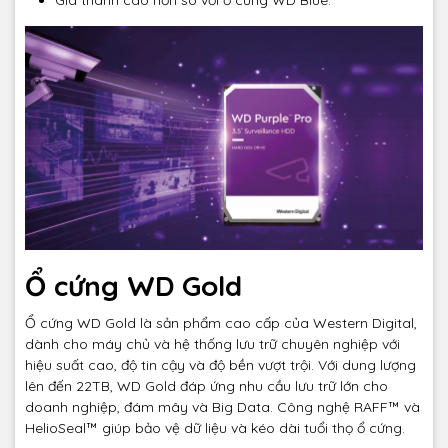
Giá thành cao hơn so với ổ cứng WD Blue.
Ổ cứng WD Gold
Ổ cứng WD Gold là sản phẩm cao cấp của Western Digital,
dành cho máy chủ và hệ thống lưu trữ chuyên nghiệp với
hiệu suất cao, độ tin cậy và độ bền vượt trội. Với dung lượng
lên đến 22TB, WD Gold đáp ứng nhu cầu lưu trữ lớn cho
doanh nghiệp, đám mây và Big Data. Công nghệ RAFF™ và
HelioSeal™ giúp bảo vệ dữ liệu và kéo dài tuổi thọ ổ cứng.