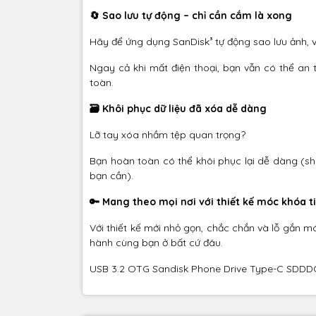
🔄 Sao lưu tự động – chỉ cần cắm là xong
Hãy để ứng dụng SanDisk³ tự động sao lưu ảnh, vi
Ngay cả khi mất điện thoại, bạn vẫn có thể an 
toàn.
🗃️ Khôi phục dữ liệu đã xóa dễ dàng
Lỡ tay xóa nhầm tệp quan trọng?
Bạn hoàn toàn có thể khôi phục lại dễ dàng (sh
bạn cần).
🔑 Mang theo mọi nơi với thiết kế móc khóa ti
Với thiết kế mới nhỏ gọn, chắc chắn và lỗ gắn 
hành cùng bạn ở bất cứ đâu.
USB 3.2 OTG Sandisk Phone Drive Type-C SDDDC6