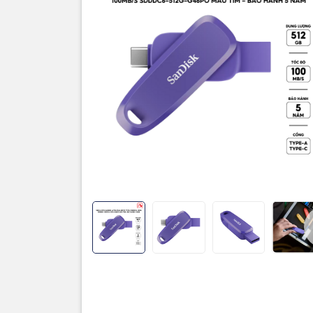
Thương hi
Dung lượ
Cổng giao
Tốc độ đọ
Chất liệu
Màu sắc
Bảo hành