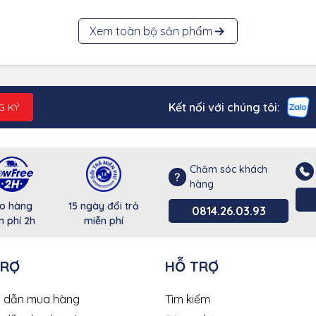
Xem toàn bộ sản phẩm
Kết nối với chúng tôi:
G KÝ
Chăm sóc khách
hàng
o hàng
15 ngày đổi trả
0814.26.03.93
n phí 2h
miễn phí
TRỢ
HỖ TRỢ
 dẫn mua hàng
Tìm kiếm