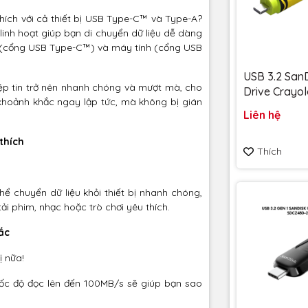
thích với cả thiết bị USB Type-C™ và Type-A?
 linh hoạt giúp bạn di chuyển dữ liệu dễ dàng
c (cổng USB Type-C™) và máy tính (cổng USB
USB 3.2 SanD
 tệp tin trở nên nhanh chóng và mượt mà, cho
Drive Crayol
khoảnh khắc ngay lập tức, mà không bị gián
128GB upto
Liên hệ
SDCZIC-128
vàng chanh - Bảo hành
thích
Thích
5 năm
ể chuyển dữ liệu khỏi thiết bị nhanh chóng,
ải phim, nhạc hoặc trò chơi yêu thích.
ắc
ị nữa!
 tốc độ đọc lên đến 100MB/s sẽ giúp bạn sao