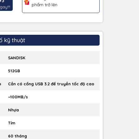
93
phẩm trở lên
gay!!!
ố kỹ thuật
SANDISK
512GB
p
Cần có cổng USB 3.2 để truyền tốc độ cao
~100MB/s
Nhựa
Tím
60 tháng