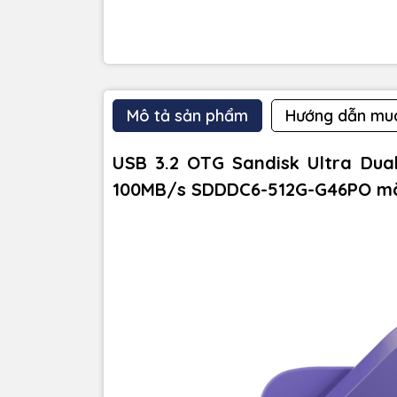
Mô tả sản phẩm
Hướng dẫn mu
USB 3.2 OTG Sandisk Ultra Dua
100MB/s SDDDC6-512G-G46PO mà