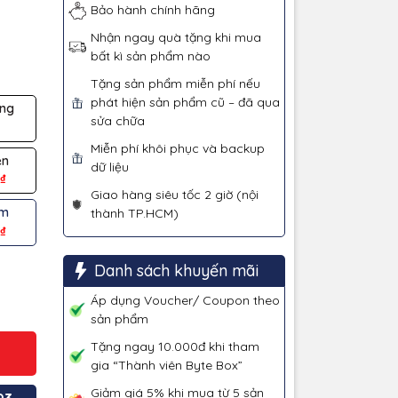
Bảo hành chính hãng
Nhận ngay quà tặng khi mua
bất kì sản phẩm nào
Tặng sản phẩm miễn phí nếu
phát hiện sản phẩm cũ – đã qua
àng
sửa chữa
₫
Miễn phí khôi phục và backup
en
dữ liệu
₫
Giao hàng siêu tốc 2 giờ (nội
ím
thành TP.HCM)
₫
Danh sách khuyến mãi
Áp dụng Voucher/ Coupon theo
sản phẩm
Tặng ngay 10.000đ khi tham
gia “Thành viên Byte Box”
Giảm giá 5% khi mua từ 5 sản