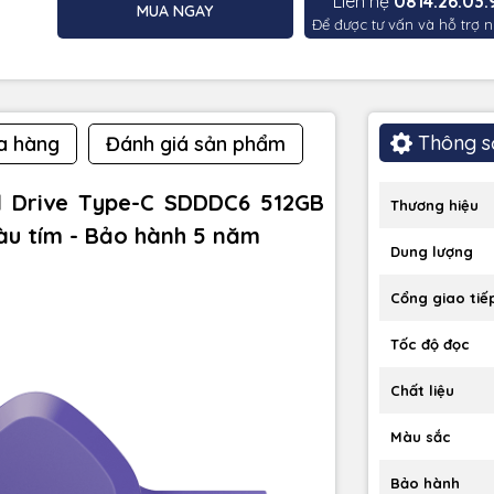
Liên hệ
0814.26.03.
MUA NGAY
Để được tư vấn và hỗ trợ n
Thông s
a hàng
Đánh giá sản phẩm
l Drive Type-C SDDDC6 512GB
Thương hiệu
u tím - Bảo hành 5 năm
Dung lượng
Cổng giao tiế
Tốc độ đọc
Chất liệu
Màu sắc
Bảo hành