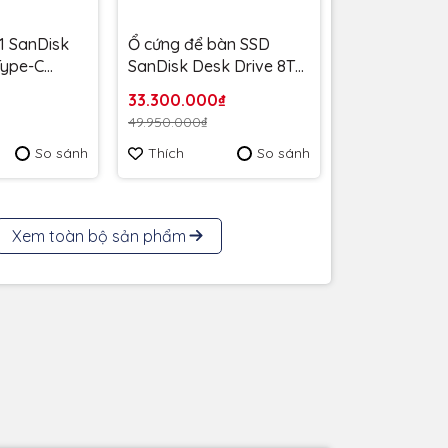
1 SanDisk
Ổ cứng để bàn SSD
 Type-C
SanDisk Desk Drive 8TB
MB/s
USB-A Type-C
33.300.000₫
6G-G46 -
1000MB/s SDSSDT40C-
49.950.000₫
 năm
8T00-A25 - Bảo Hành 3
So sánh
Thích
So sánh
năm
Xem toàn bộ sản phẩm