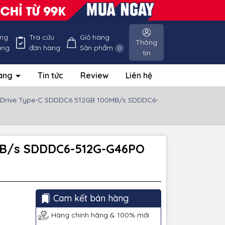
ống
Tra cứu
Giỏ hàng
Thông
àng
đơn hàng
Sản phẩm
0
tin
hàng
Tin tức
Review
Liên hệ
l Drive Type-C SDDDC6 512GB 100MB/s SDDDC6-
0MB/s SDDDC6-512G-G46PO
Cam kết bán hàng
Hàng chính hãng & 100% mới