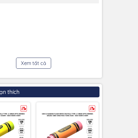
Xem tất cả
ạn thích