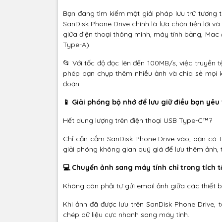
Bạn đang tìm kiếm một giải pháp lưu trữ tương 
SanDisk Phone Drive chính là lựa chọn tiện lợi và
giữa điện thoại thông minh, máy tính bảng, Ma
Type-A).
📂 Với tốc độ đọc lên đến 100MB/s, việc truyền
phép bạn chụp thêm nhiều ảnh và chia sẻ mọi 
đoạn.
📱 Giải phóng bộ nhớ để lưu giữ điều bạn yêu 
Hết dung lượng trên điện thoại USB Type-C™?
Chỉ cần cắm SanDisk Phone Drive vào, bạn có th
giải phóng không gian quý giá để lưu thêm ảnh, t
💻 Chuyển ảnh sang máy tính chỉ trong tích t
Không còn phải tự gửi email ảnh giữa các thiết b
Khi ảnh đã được lưu trên SanDisk Phone Drive,
chép dữ liệu cực nhanh sang máy tính.