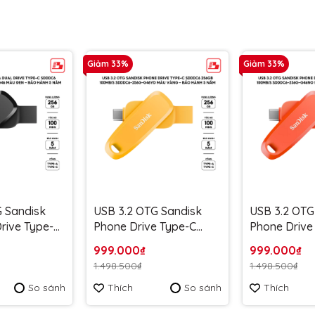
Giảm 33%
Giảm 33%
G Sandisk
USB 3.2 OTG Sandisk
USB 3.2 OTG
Drive Type-C
Phone Drive Type-C
Phone Drive
6GB
SDDDC6 256GB
SDDDC6 25
999.000₫
999.000₫
DDDC6-
100MB/s SDDDC6-
100MB/s S
1.498.500₫
1.498.500₫
àu đen -
256G-G46YD màu vàng -
256G-G46NO
So sánh
Thích
So sánh
Thích
 năm
Bảo hành 5 năm
Bảo hành 5