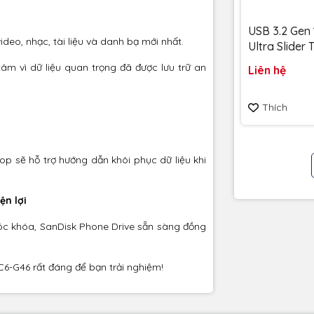
USB 3.2 Gen 
deo, nhạc, tài liệu và danh bạ mới nhất.
Ultra Slider
256GB 400
tâm vì dữ liệu quan trọng đã được lưu trữ an
Liên hệ
SDCZ480-25
Bảo hành 5
Thích
op sẽ hỗ trợ hướng dẫn khôi phục dữ liệu khi
ện lợi
móc khóa, SanDisk Phone Drive sẵn sàng đồng
-G46 rất đáng để bạn trải nghiệm!