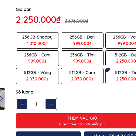
Giá bán:
ệu
SANDISK
2.250.000₫
3.375.000₫
ng
512GB
256GB-Snoopy
256GB - Đen
256GB - V
 tiếp
Cần có cổng USB 3.2 để truyền tốc độ cao
Xanh
1.010.000₫
999.000₫
999.000
c
~100MB/s
256GB - Cam
256GB - Tím
512GB - Đ
999.000₫
999.000₫
2.250.000
Nhựa
512GB - Vàng
512GB - Cam
512GB - T
Tím
2.030.000₫
2.030.000₫
2.250.000
60 tháng
Số lượng:
THÊM VÀO GIỎ
Giao hàng tận nơi miễn phí