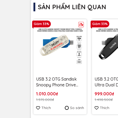
SẢN PHẨM LIÊN QUAN
Giảm 33%
Giảm 33%
USB 3.2 OTG Sandisk
USB 3.2 OT
Snoopy Phone Drive
Ultra Dual 
Type-C SDDDC6 256GB
SDDDC6 25
1.010.000₫
999.000₫
100MB/s SDDDC6-
100MB/s S
1.515.000₫
1.498.500₫
256G-PS46 Màu Xanh -
256G-G46 m
Thích
So sánh
Thích
Bảo hành 5 năm
Bảo hành 5