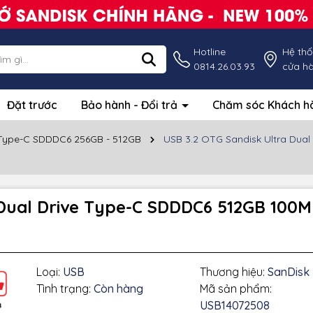
Hotline
Hệ th
0814.26.03.93
cửa h
Đặt trước
Bảo hành - Đổi trả
Chăm sóc Khách 
 Type-C SDDDC6 256GB - 512GB
USB 3.2 OTG Sandisk Ultra Dua
a Dual Drive Type-C SDDDC6 512GB 10
Loại:
USB
Thương hiệu:
SanDisk
Tình trạng:
Còn hàng
Mã sản phẩm:
USB14072508
g số kỹ thuật