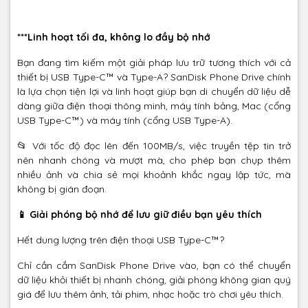
***Linh hoạt tối đa, không lo đầy bộ nhớ
Bạn đang tìm kiếm một giải pháp lưu trữ tương thích với cả
thiết bị USB Type-C™ và Type-A? SanDisk Phone Drive chính
là lựa chọn tiện lợi và linh hoạt giúp bạn di chuyển dữ liệu dễ
dàng giữa điện thoại thông minh, máy tính bảng, Mac (cổng
USB Type-C™) và máy tính (cổng USB Type-A).
📂 Với tốc độ đọc lên đến 100MB/s, việc truyền tệp tin trở
nên nhanh chóng và mượt mà, cho phép bạn chụp thêm
nhiều ảnh và chia sẻ mọi khoảnh khắc ngay lập tức, mà
không bị gián đoạn.
📱 Giải phóng bộ nhớ để lưu giữ điều bạn yêu thích
Hết dung lượng trên điện thoại USB Type-C™?
Chỉ cần cắm SanDisk Phone Drive vào, bạn có thể chuyển
dữ liệu khỏi thiết bị nhanh chóng, giải phóng không gian quý
giá để lưu thêm ảnh, tải phim, nhạc hoặc trò chơi yêu thích.