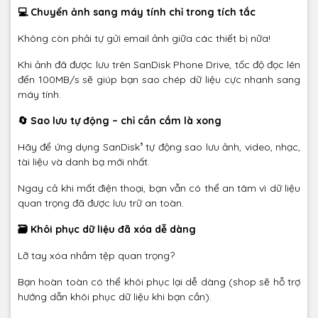
💻 Chuyển ảnh sang máy tính chỉ trong tích tắc
Không còn phải tự gửi email ảnh giữa các thiết bị nữa!
Khi ảnh đã được lưu trên SanDisk Phone Drive, tốc độ đọc lên
đến 100MB/s sẽ giúp bạn sao chép dữ liệu cực nhanh sang
máy tính.
🔄 Sao lưu tự động – chỉ cần cắm là xong
Hãy để ứng dụng SanDisk³ tự động sao lưu ảnh, video, nhạc,
tài liệu và danh bạ mới nhất.
Ngay cả khi mất điện thoại, bạn vẫn có thể an tâm vì dữ liệu
quan trọng đã được lưu trữ an toàn.
🗃️ Khôi phục dữ liệu đã xóa dễ dàng
Lỡ tay xóa nhầm tệp quan trọng?
Bạn hoàn toàn có thể khôi phục lại dễ dàng (shop sẽ hỗ trợ
hướng dẫn khôi phục dữ liệu khi bạn cần).