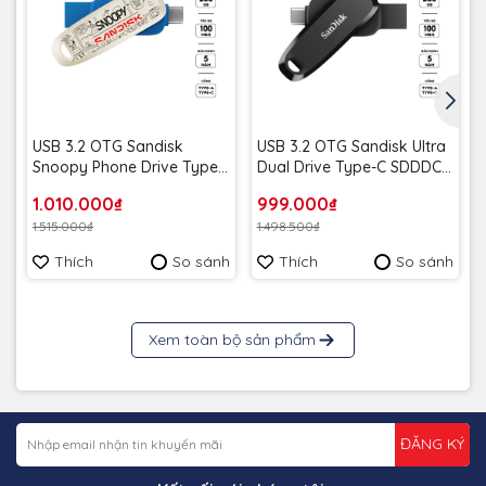
USB 3.2 OTG Sandisk
USB 3.2 OTG Sandisk Ultra
Snoopy Phone Drive Type-
Dual Drive Type-C SDDDC6
C SDDDC6 256GB 100MB/s
256GB 100MB/s SDDDC6-
1.010.000₫
999.000₫
SDDDC6-256G-PS46 Màu
256G-G46 màu đen - Bảo
1.515.000₫
1.498.500₫
Xanh - Bảo hành 5 năm
hành 5 năm
Thích
So sánh
Thích
So sánh
Xem toàn bộ sản phẩm
ĐĂNG KÝ