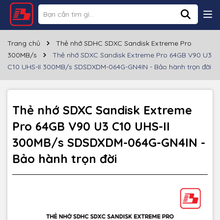
Thông số kỹ thuật
Thương hiệu
SANDISK
Trang chủ
Thẻ nhớ SDHC SDXC Sandisk Extreme Pro
300MB/s
Thẻ nhớ SDXC Sandisk Extreme Pro 64GB V90 U3
Dung lượng
64GB
C10 UHS-II 300MB/s SDSDXDM-064G-GN4IN - Bảo hành trọn đời
Loại thẻ
SDXC
Tốc độ đọc
~300MB/s
Thẻ nhớ SDXC Sandisk Extreme
Pro 64GB V90 U3 C10 UHS-II
Tốc độ ghi
~260MB/s
300MB/s SDSDXDM-064G-GN4IN -
Chuyên dùng cho Máy chụp hình chuyên
nghiệp
Bảo hành trọn đời
Nhu cầu sử
dụng
Chuyên dùng cho Máy quay phim chuyên
nghiệp
Bảo hành
Trọn đời