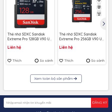
Thẻ nhớ SDXC Sandisk
Thẻ nhớ SDXC Sandisk
Extreme Pro 128GB V90 U3
Extreme Pro 256GB V90 U3
C10 UHS-II 300MB/s
C10 UHS-II 300MB/s
Liên hệ
Liên hệ
SDSDXDM-128G-GN4IN -
SDSDXDM-256G-GN4IN -
Bảo hành trọn đời
Bảo hành trọn đời
Thích
So sánh
Thích
So sánh
Xem toàn bộ sản phẩm
ĐĂNG KÝ