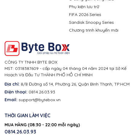
Phụ kiện lưu trữ
FIFA 2026 Series
Sandisk Snoopy Series
Chương trình khuyến mãi
CÔNG TY TNHH BYTE BOX
MST: 0318387609 - cấp ngày 04 tháng 04 năm 2024 tại Sở Kế
Hoạch Và Đầu Tư THÀNH PHỐ HỒ CHÍ MINH
Địa chỉ:
8/8 Đường số 14, Phường 26, Quận Bình Thạnh, TP.HCM
Điện thoại:
0814.26.03.93
Email:
support@bytebox.vn
THỜI GIAN LÀM VIỆC
MUA HÀNG (08:30 - 22:00 mỗi ngày)
0814.26.03.93