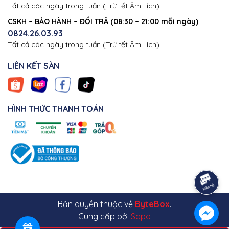
Tất cả các ngày trong tuần (Trừ tết Âm Lịch)
CSKH – BẢO HÀNH – ĐỔI TRẢ (08:30 – 21:00 mỗi ngày)
0824.26.03.93
Tất cả các ngày trong tuần (Trừ tết Âm Lịch)
LIÊN KẾT SÀN
HÌNH THỨC THANH TOÁN
Bản quyền thuộc về
ByteBox
.
Cung cấp bởi
Sapo