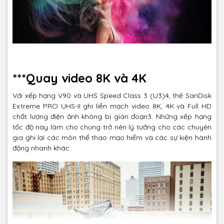
***Quay video 8K và 4K
Với xếp hạng V90 và UHS Speed Class 3 (U3)4, thẻ SanDisk
Extreme PRO UHS-II ghi liền mạch video 8K, 4K và Full HD
chất lượng điện ảnh không bị gián đoạn3. Những xếp hạng
tốc độ này làm cho chúng trở nên lý tưởng cho các chuyên
gia ghi lại các môn thể thao mạo hiểm và các sự kiện hành
động nhanh khác.