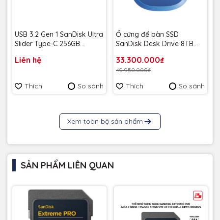
USB 3.2 Gen 1 SanDisk Ultra
Ổ cứng để bàn SSD
Slider Type-C 256GB
SanDisk Desk Drive 8TB
400MB/s SDCZ480-256G-
USB-A Type-C 1000MB/s
Liên hệ
33.300.000₫
G46 - Bảo hành 5 năm
SDSSDT40C-8T00-A25 -
49.950.000₫
Bảo Hành 3 năm
Thích
So sánh
Thích
So sánh
Xem toàn bộ sản phẩm
SẢN PHẨM LIÊN QUAN