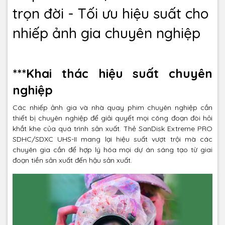
trọn đời - Tối ưu hiệu suất cho
nhiếp ảnh gia chuyên nghiệp
***Khai thác hiệu suất chuyên
nghiệp
Các nhiếp ảnh gia và nhà quay phim chuyên nghiệp cần
thiết bị chuyên nghiệp để giải quyết mọi công đoạn đòi hỏi
khắt khe của quá trình sản xuất. Thẻ SanDisk Extreme PRO
SDHC/SDXC UHS-II mang lại hiệu suất vượt trội mà các
chuyên gia cần để hợp lý hóa mọi dự án sáng tạo từ giai
đoạn tiền sản xuất đến hậu sản xuất.