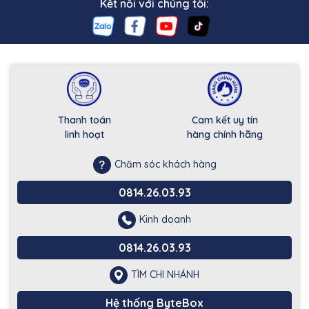
Kết nối với chúng tôi:
Thanh toán
Cam kết uy tín
linh hoạt
hàng chính hãng
Chăm sóc khách hàng
0814.26.03.93
Kinh doanh
0814.26.03.93
TÌM CHI NHÁNH
Hệ thống ByteBox