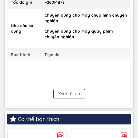
Tốc độ ghi
~260MB/s
Chuyên dùng cho Máy chụp hình chuyên
nghiệp
Nhu cầu sử
dụng
Chuyên dùng cho Máy quay phim
chuyên nghiệp
Bảo hành
Trọn đời
Xem tất cả
***Từ SanDisk, một thương hiệu
được các chuyên gia tin cậy
Có thể bạn thích
Máy ảnh chuyên nghiệp và máy quay phim HD dựa vào sức
mạnh, hiệu suất, dung lượng và độ tin cậy của những cải tiến
mới nhất của SanDisk để giúp tránh mất năng suất do sự cố