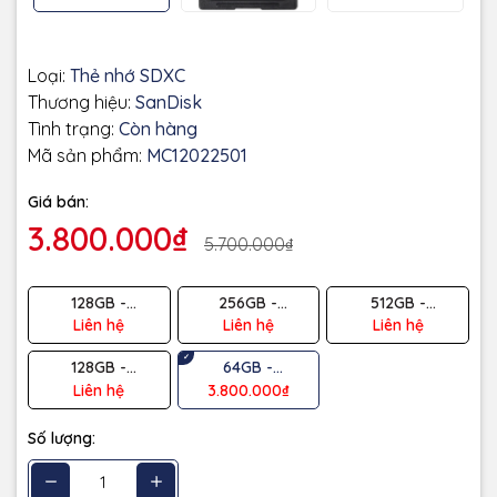
Loại:
Thẻ nhớ SDXC
Thương hiệu:
SanDisk
Tình trạng:
Còn hàng
Mã sản phẩm:
MC12022501
Giá bán:
3.800.000₫
5.700.000₫
128GB -
256GB -
512GB -
300/300MB/s
300/260MB/s
300/260MB/s
Liên hệ
Liên hệ
Liên hệ
128GB -
64GB -
300/260MB/s
300/260MB/s
Liên hệ
3.800.000₫
Số lượng: