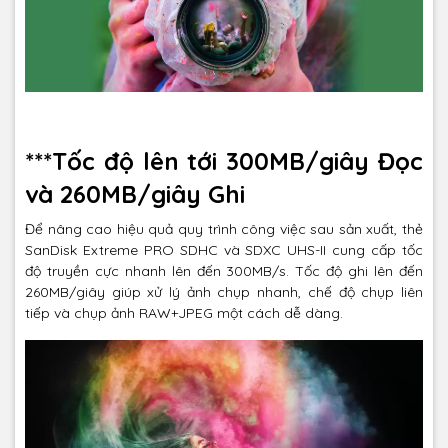
***Tốc độ lên tới 300MB/giây Đọc
và 260MB/giây Ghi
Để nâng cao hiệu quả quy trình công việc sau sản xuất, thẻ
SanDisk Extreme PRO SDHC và SDXC UHS-II cung cấp tốc
độ truyền cực nhanh lên đến 300MB/s. Tốc độ ghi lên đến
260MB/giây giúp xử lý ảnh chụp nhanh, chế độ chụp liên
tiếp và chụp ảnh RAW+JPEG một cách dễ dàng.