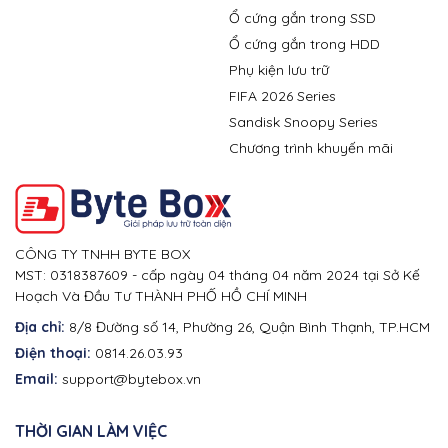
Ổ cứng gắn trong SSD
Ổ cứng gắn trong HDD
Phụ kiện lưu trữ
FIFA 2026 Series
Sandisk Snoopy Series
Chương trình khuyến mãi
CÔNG TY TNHH BYTE BOX
MST: 0318387609 - cấp ngày 04 tháng 04 năm 2024 tại Sở Kế
Hoạch Và Đầu Tư THÀNH PHỐ HỒ CHÍ MINH
Địa chỉ:
8/8 Đường số 14, Phường 26, Quận Bình Thạnh, TP.HCM
Điện thoại:
0814.26.03.93
Email:
support@bytebox.vn
THỜI GIAN LÀM VIỆC