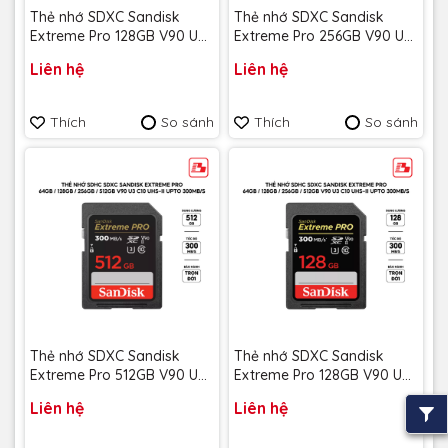
Thẻ nhớ SDXC Sandisk
Thẻ nhớ SDXC Sandisk
Extreme Pro 128GB V90 U3
Extreme Pro 256GB V90 U3
C10 UHS-II 300MB/s
C10 UHS-II 300MB/s
Liên hệ
Liên hệ
SDSDXDM-128G-GN4IN -
SDSDXDM-256G-GN4IN -
Bảo hành trọn đời
Bảo hành trọn đời
Thích
So sánh
Thích
So sánh
Thẻ nhớ SDXC Sandisk
Thẻ nhớ SDXC Sandisk
Extreme Pro 512GB V90 U3
Extreme Pro 128GB V90 U3
C10 UHS-II 300MB/s
C10 UHS-II 300MB/s
Liên hệ
Liên hệ
SDSDXDK-512G-GN4IN -
SDSDXDK-128G-GN4IN -
Bảo hành trọn đời
Bảo hành trọn đời