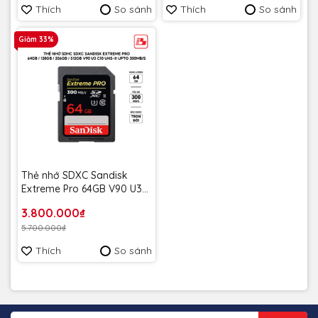
Thích
So sánh
Thích
So sánh
Giảm 33%
Thẻ nhớ SDXC Sandisk
Extreme Pro 64GB V90 U3
C10 UHS-II 300MB/s
3.800.000₫
SDSDXDM-064G-GN4IN -
5.700.000₫
Bảo hành trọn đời
Thích
So sánh