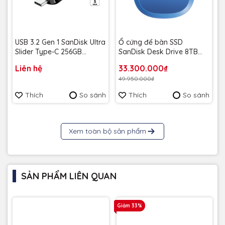
USB 3.2 Gen 1 SanDisk Ultra
Ổ cứng để bàn SSD
Slider Type-C 256GB
SanDisk Desk Drive 8TB
400MB/s SDCZ480-256G-
USB-A Type-C 1000MB/s
Liên hệ
33.300.000₫
G46 - Bảo hành 5 năm
SDSSDT40C-8T00-A25 -
49.950.000₫
Bảo Hành 3 năm
Thích
So sánh
Thích
So sánh
Xem toàn bộ sản phẩm
SẢN PHẨM LIÊN QUAN
Giảm 33%
G