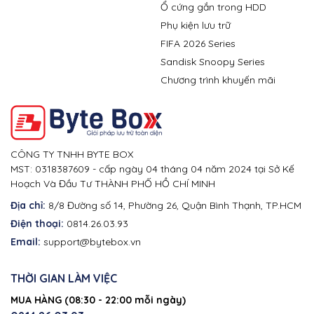
Ổ cứng gắn trong HDD
Phụ kiện lưu trữ
FIFA 2026 Series
Sandisk Snoopy Series
Chương trình khuyến mãi
CÔNG TY TNHH BYTE BOX
MST: 0318387609 - cấp ngày 04 tháng 04 năm 2024 tại Sở Kế
Hoạch Và Đầu Tư THÀNH PHỐ HỒ CHÍ MINH
Địa chỉ:
8/8 Đường số 14, Phường 26, Quận Bình Thạnh, TP.HCM
Điện thoại:
0814.26.03.93
Email:
support@bytebox.vn
THỜI GIAN LÀM VIỆC
MUA HÀNG (08:30 - 22:00 mỗi ngày)