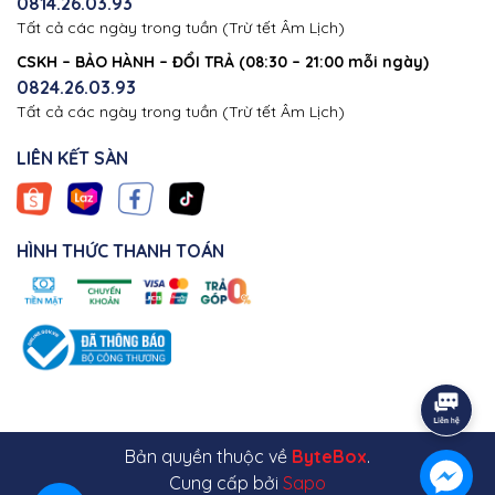
0814.26.03.93
Tất cả các ngày trong tuần (Trừ tết Âm Lịch)
CSKH – BẢO HÀNH – ĐỔI TRẢ (08:30 – 21:00 mỗi ngày)
0824.26.03.93
Tất cả các ngày trong tuần (Trừ tết Âm Lịch)
LIÊN KẾT SÀN
HÌNH THỨC THANH TOÁN
Bản quyền thuộc về
ByteBox
.
Cung cấp bởi
Sapo