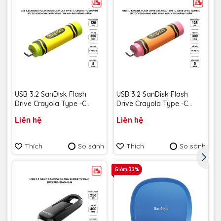
USB 3.2 SanDisk Flash
USB 3.2 SanDisk Flash
Drive Crayola Type -C
Drive Crayola Type -C
128GB upto 300MB/s
128GB upto 300MB/s
Liên hệ
Liên hệ
SDCZIC-128G-G46L màu
SDCZIC-128G-G46O màu
vàng chanh - Bảo hành 5
vàng xoài - Bảo hành 5
năm
năm
Thích
So sánh
Thích
So sánh
Giảm 33%