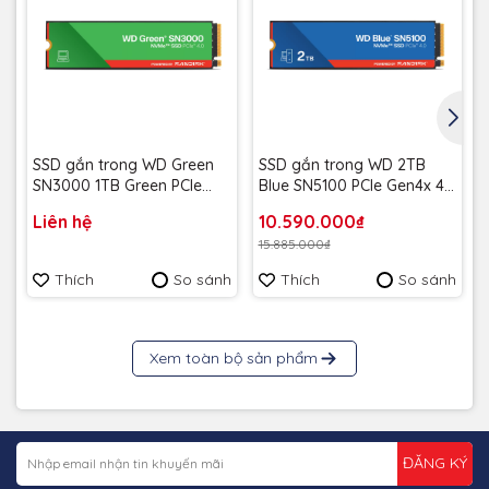
SSD gắn trong WD Green
SSD gắn trong WD 2TB
SN3000 1TB Green PCle
Blue SN5100 PCle Gen4x 4
NVMe Gen4x 4
NVMe M.2 WDS200T5B0EE
Liên hệ
10.590.000₫
WDS500G5B0E upto
upto 7100Mb/s - Bảo Hành
15.885.000₫
5000MB/s - Bảo Hành 3
5 năm
năm
Thích
So sánh
Thích
So sánh
Xem toàn bộ sản phẩm
ĐĂNG KÝ