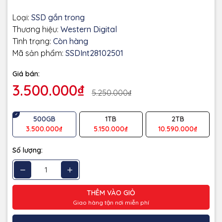
Loại:
SSD gắn trong
Thương hiệu:
Western Digital
Tình trạng:
Còn hàng
Mã sản phẩm:
SSDInt28102501
Giá bán:
3.500.000₫
5.250.000₫
500GB
1TB
2TB
3.500.000₫
5.150.000₫
10.590.000₫
Số lượng:
THÊM VÀO GIỎ
Giao hàng tận nơi miễn phí