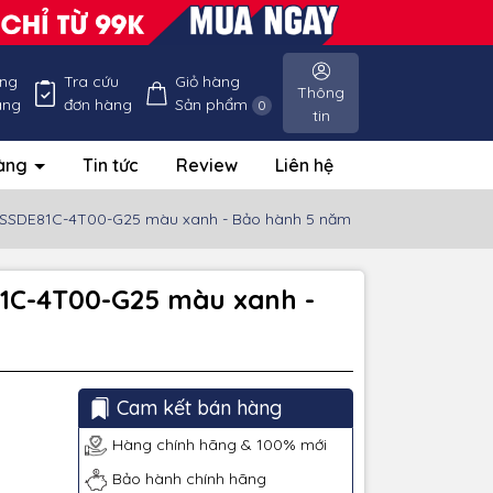
ống
Tra cứu
Giỏ hàng
Thông
àng
đơn hàng
Sản phẩm
0
tin
hàng
Tin tức
Review
Liên hệ
DSSDE81C-4T00-G25 màu xanh - Bảo hành 5 năm
81C-4T00-G25 màu xanh -
Cam kết bán hàng
Hàng chính hãng & 100% mới
Bảo hành chính hãng