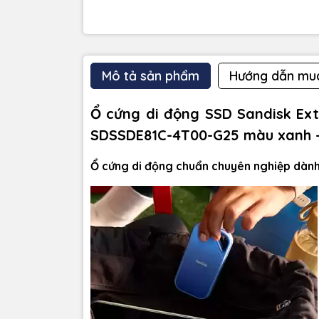
Mô tả sản phẩm
Hướng dẫn mu
Ổ cứng di động SSD Sandisk Ex
SDSSDE81C-4T00-G25 màu xanh 
Ổ cứng di động chuẩn chuyên nghiệp dành 