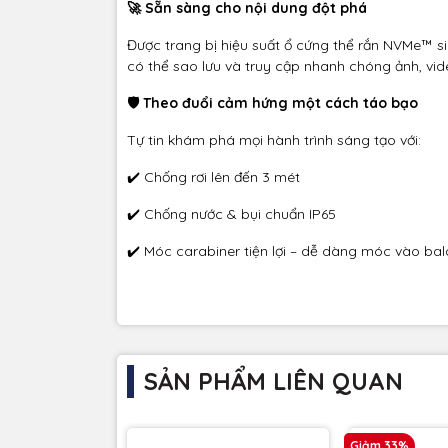
🚀 Sẵn sàng cho nội dung đột phá
Được trang bị hiệu suất ổ cứng thể rắn NVMe™ si
có thể sao lưu và truy cập nhanh chóng ảnh, vide
🛡️ Theo đuổi cảm hứng một cách táo bạo
Tự tin khám phá mọi hành trình sáng tạo với:
✔️ Chống rơi lên đến 3 mét
✔️ Chống nước & bụi chuẩn IP65
✔️ Móc carabiner tiện lợi – dễ dàng móc vào balo 
SẢN PHẨM LIÊN QUAN
Giảm 33%