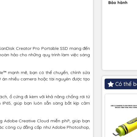
Bảo hành
 SanDisk Creator Pro Portable SSD mang đến
g hoàn hảo cho những quy trình làm việc sáng
VMe™ mạnh mẽ, bạn có thể chuyển, chỉnh sửa
dự án nhiều camera hoặc tài nguyên được tạo
Có thể b
ách, ổ cứng đi kèm với khả năng chống rơi từ
 IP65, giúp bạn luôn sẵn sàng bắt kịp cảm
g Adobe Creative Cloud miễn phí⁵, giúp bạn
 các công cụ đẳng cấp như Adobe Photoshop,