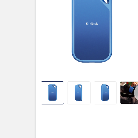
Thương hi
Loại ổ cứ
Dung lượ
Tốc độ đọ
Kích thướ
Chất liệu
Màu sắc
Bảo hành