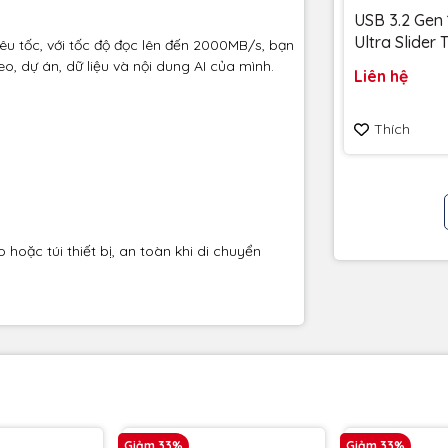
USB 3.2 Gen 
Ultra Slider
êu tốc, với tốc độ đọc lên đến 2000MB/s, bạn
256GB 400
o, dự án, dữ liệu và nội dung AI của mình.
Liên hệ
SDCZ480-25
Bảo hành 5
Thích
hoặc túi thiết bị, an toàn khi di chuyển
Giảm 33%
Giảm 33%