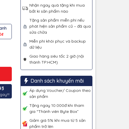
Nhận ngay quà tặng khi mua
bất kì sản phẩm nào
Tặng sản phẩm miễn phí nếu
phát hiện sản phẩm cũ – đã qua
xanh
sửa chữa
0₫
Miễn phí khôi phục và backup
dữ liệu
Giao hàng siêu tốc 2 giờ (nội
thành TP.HCM)
Danh sách khuyến mãi
93
Áp dụng Voucher/ Coupon theo
gay!!!
sản phẩm
Tặng ngay 10.000đ khi tham
gia “Thành viên Byte Box”
Giảm giá 5% khi mua từ 5 sản
phẩm trở lên