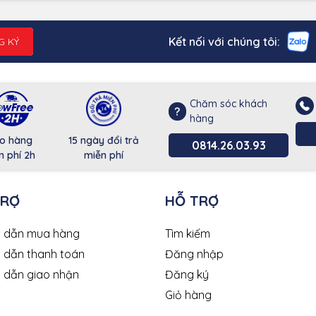
Kết nối với chúng tôi:
G KÝ
Chăm sóc khách
hàng
o hàng
15 ngày đổi trả
0814.26.03.93
n phí 2h
miễn phí
TRỢ
HỖ TRỢ
 dẫn mua hàng
Tìm kiếm
 dẫn thanh toán
Đăng nhập
 dẫn giao nhận
Đăng ký
Giỏ hàng