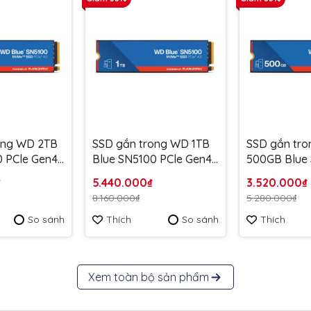
ong WD 2TB
SSD gắn trong WD 1TB
SSD gắn tr
0 PCle Gen4x
Blue SN5100 PCle Gen4x
500GB Blue
4 NVMe M.2
PCle Gen4x 
₫
5.440.000₫
3.520.000₫
0EE upto
WDS100T5B0E - Bảo
WDS500G5B
8.160.000₫
5.280.000₫
 Bảo Hành 5
Hành 5 năm
Hành 5 năm
So sánh
Thích
So sánh
Thích
Xem toàn bộ sản phẩm