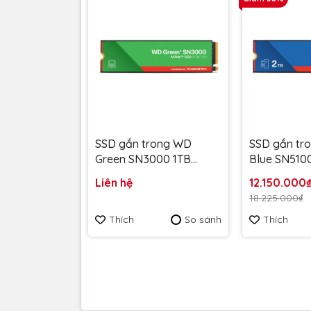
SSD gắn trong WD
SSD gắn tr
Green SN3000 1TB
Blue SN510
Green PCle NVMe Gen4x
4 NVMe M.2
Liên hệ
12.150.000
4 WDS500G5B0E upto
WDS200T5B
18.225.000₫
5000MB/s - Bảo Hành 3
7100Mb/s -
Thích
So sánh
Thích
năm
năm