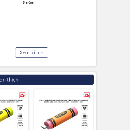
5 năm
Xem tất cả
ạn thích