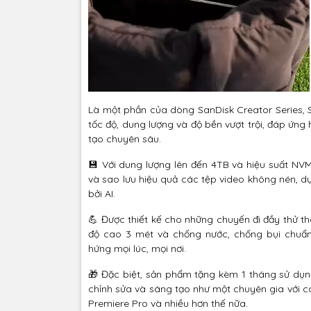
Là một phần của dòng SanDisk Creator Series,
tốc độ, dung lượng và độ bền vượt trội, đáp ứn
tạo chuyên sâu.
💾 Với dung lượng lên đến 4TB và hiệu suất N
và sao lưu hiệu quả các tệp video không nén, 
bởi AI.
💪 Được thiết kế cho những chuyến đi đầy thử th
độ cao 3 mét và chống nước, chống bụi chuẩn
hứng mọi lúc, mọi nơi.
🎁 Đặc biệt, sản phẩm tặng kèm 1 tháng sử dụn
chỉnh sửa và sáng tạo như một chuyên gia với
Premiere Pro và nhiều hơn thế nữa.