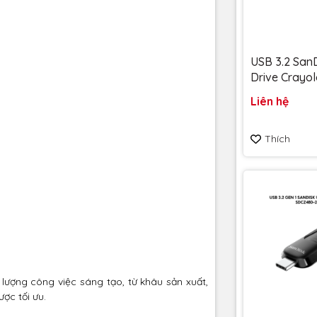
USB 3.2 SanD
Drive Crayol
128GB upto
Liên hệ
SDCZIC-128
vàng chanh - Bảo hành
Thích
5 năm
lượng công việc sáng tạo, từ khâu sản xuất,
ợc tối ưu.