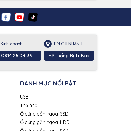
Kinh doanh
TÌM CHI NHÁNH
0814.26.03.93
Hệ thống ByteBox
DANH MỤC NỔI BẬT
USB
Thẻ nhớ
Ổ cứng gắn ngoài SSD
Ổ cứng gắn ngoài HDD
Ổ cứng gắn trong SSD