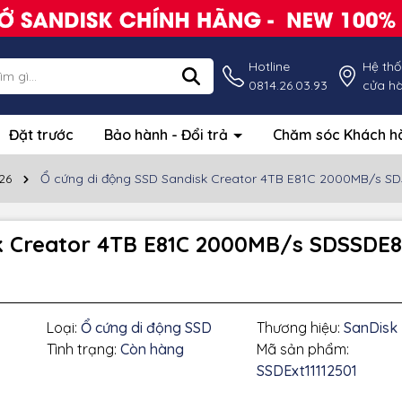
Hotline
Hệ th
0814.26.03.93
cửa h
Đặt trước
Bảo hành - Đổi trả
Chăm sóc Khách 
26
Ổ cứng di động SSD Sandisk Creator 4TB E81C 2000MB/s S
sk Creator 4TB E81C 2000MB/s SDSSDE
Loại:
Ổ cứng di động SSD
Thương hiệu:
SanDisk
Tình trạng:
Còn hàng
Mã sản phẩm:
SSDExt11112501
g số kỹ thuật