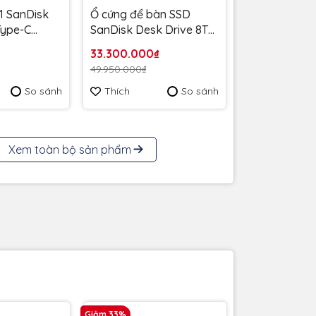
1 SanDisk
Ổ cứng để bàn SSD
 Type-C
SanDisk Desk Drive 8TB
MB/s
USB-A Type-C
33.300.000₫
6G-G46 -
1000MB/s SDSSDT40C-
49.950.000₫
 năm
8T00-A25 - Bảo Hành 3
So sánh
Thích
So sánh
năm
Xem toàn bộ sản phẩm
Giảm 33%
Giảm 33%