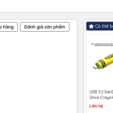
Có thể b
a hàng
Đánh giá sản phẩm
USB 3.2 SanD
Drive Crayol
128GB upto
Liên hệ
SDCZIC-128