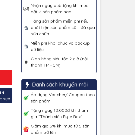
Nhận ngay quà tặng khi mua
bất kì sản phẩm nào
Tặng sản phẩm miễn phí nếu
phát hiện sản phẩm cũ – đã qua
sửa chữa
Miễn phí khôi phục và backup
dữ liệu
Giao hàng siêu tốc 2 giờ (nội
thành TP.HCM)
Danh sách khuyến mãi
93
Áp dụng Voucher/ Coupon theo
gay!!!
sản phẩm
Tặng ngay 10.000đ khi tham
gia “Thành viên Byte Box”
Giảm giá 5% khi mua từ 5 sản
phẩm trở lên