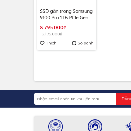
SSD gắn trong Samsung
9100 Pro 1TB PCIe Gen5
x4 NVMe 2.0 MZ-
8.795.000₫
VAP1T0BW - Bảo hành 5
13.195.000₫
năm
Thích
So sánh
ĐĂN