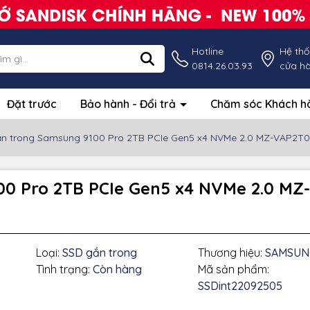
Hotline
Hệ th
0814.26.03.93
cửa h
Đặt trước
Bảo hành - Đổi trả
Chăm sóc Khách 
n trong Samsung 9100 Pro 2TB PCIe Gen5 x4 NVMe 2.0 MZ-VAP2T
00 Pro 2TB PCIe Gen5 x4 NVMe 2.0 M
Loại:
SSD gắn trong
Thương hiệu:
SAMSUN
g số kỹ thuật
Tình trạng:
Còn hàng
Mã sản phẩm:
SSDint22092505