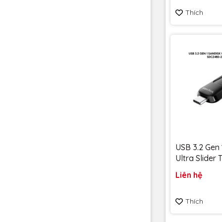
vàng chanh - Bảo hành
Thích
5 năm
USB 3.2 Gen 
Ultra Slider
256GB 400
Liên hệ
SDCZ480-25
Bảo hành 5
Thích