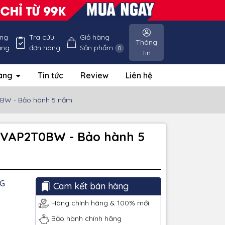
ống
Tra cứu
Giỏ hàng
Thông
àng
đơn hàng
Sản phẩm
0
tin
hàng
Tin tức
Review
Liên hệ
0BW - Bảo hành 5 năm
Z-VAP2T0BW - Bảo hành 5
G
Cam kết bán hàng
Hàng chính hãng & 100% mới
Bảo hành chính hãng