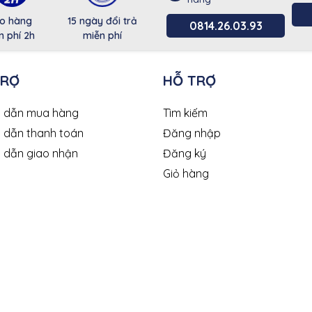
o hàng
15 ngày đổi trả
0814.26.03.93
n phí 2h
miễn phí
TRỢ
HỖ TRỢ
 dẫn mua hàng
Tìm kiếm
 dẫn thanh toán
Đăng nhập
 dẫn giao nhận
Đăng ký
Giỏ hàng