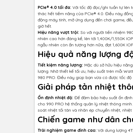
PCIe® 4.0 tối đa:
Với tốc độ đọc/ghi tuần tự lên
thác hết tiềm năng của PCIe® 4.0. Điều này đồng 
động máy tính, mở ứng dụng đến chơi game, đề
giờ hết.
Hiệu năng vượt trội:
So với người tiền nhiệm 9
nhiên cao hơn đáng kể, lên tới 1,400K/1,550K IOP
ngẫu nhiên còn ấn tượng hơn nữa, đạt 1,600K IOP
Hiệu quả năng lượng đ
Tiết kiệm năng lượng:
Mặc dù sở hữu hiệu năng 
lượng. Nhờ thiết kế tối ưu, hiệu suất trên mỗi W
980 PRO. Điều này giúp bạn vừa có được tốc độ c
Giải pháp tản nhiệt th
Ổn định nhiệt độ:
Để đảm bảo hiệu suất ổn định 
cho 990 PRO hệ thống quản lý nhiệt thông minh. 
soát nhiệt tối tân và nhãn ép chuyển nhiệt, nhiệt
Chiến game như dân c
Trải nghiệm game đỉnh cao:
Với dung lượng 4T