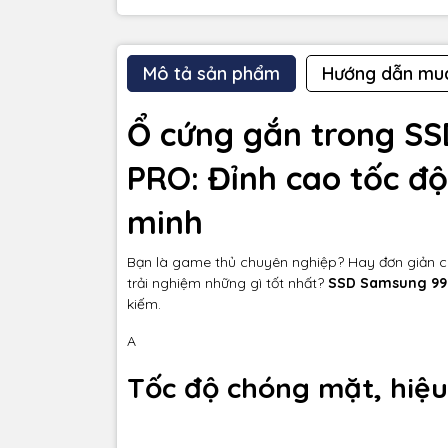
Mô tả sản phẩm
Hướng dẫn mu
Ổ cứng gắn trong S
PRO: Đỉnh cao tốc độ
minh
Bạn là game thủ chuyên nghiệp? Hay đơn giản c
trải nghiệm những gì tốt nhất?
SSD Samsung 99
kiếm.
A
Tốc độ chóng mặt, hiệu