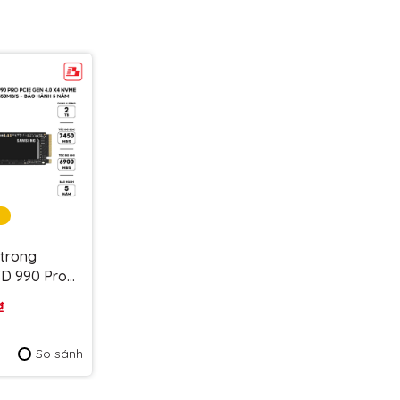
i của trải nghiệm công nghệ!
 trong
D 990 Pro
 4.0, Model:
₫
BW - Bảo
So sánh