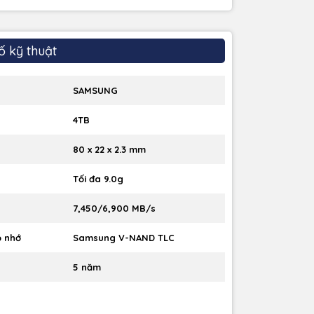
ố kỹ thuật
SAMSUNG
4TB
80 x 22 x 2.3 mm
Tối đa 9.0g
7,450/6,900 MB/s
ộ nhớ
Samsung V-NAND TLC
5 năm