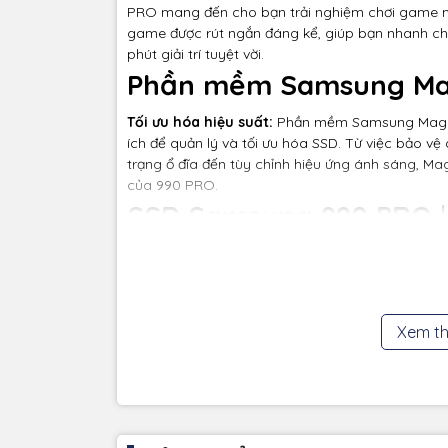
PRO mang đến cho bạn trải nghiệm chơi game mượ
game được rút ngắn đáng kể, giúp bạn nhanh c
phút giải trí tuyệt vời.
Phần mềm Samsung Ma
Tối ưu hóa hiệu suất:
Phần mềm Samsung Magici
ích để quản lý và tối ưu hóa SSD. Từ việc bảo vệ 
trạng ổ đĩa đến tùy chỉnh hiệu ứng ánh sáng, Mag
của 990 PRO.
SSD Samsung 990 PRO
l
hảo cho những ai đang 
SSD cao cấp, với hiệu nă
cao và thiết kế thông m
Xem t
nâng cấp hệ thống máy 
được trải nghiệm sử dụng