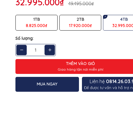
32.995.000₫
49.495.000₫
ệu
SAMSUNG
1TB
2TB
4TB
ng
4TB
8.825.000₫
17.920.000₫
32.995.00
te
80 x 22 x 2.3 mm
Số lượng:
ng
Tối đa 9.0g
7,450/6,900 MB/s
THÊM VÀO GIỎ
Giao hàng tận nơi miễn phí
g bộ nhớ
Samsung V-NAND TLC
Liên hệ
0814.26.03.
MUA NGAY
5 năm
Để được tư vấn và hỗ trợ n