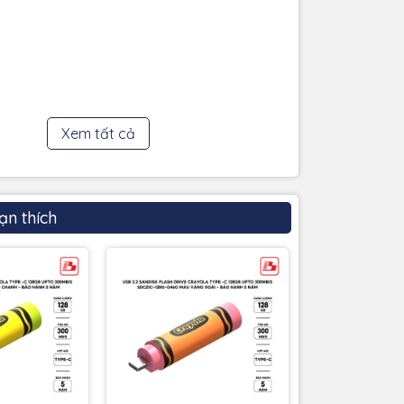
Xem tất cả
ạn thích