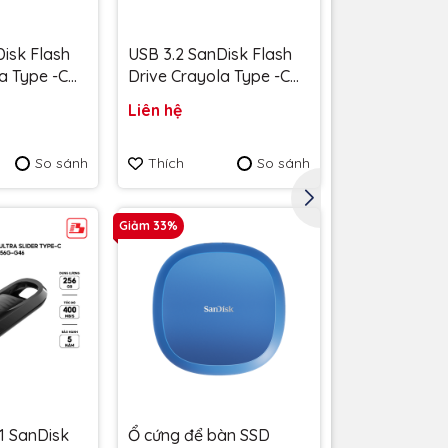
isk Flash
USB 3.2 SanDisk Flash
USB 3.2 SanD
a Type -C
Drive Crayola Type -C
Drive Crayol
 300MB/s
128GB upto 300MB/s
128GB upto 
Liên hệ
Liên hệ
G-G46L màu
SDCZIC-128G-G46O màu
SDCZIC-128G
vàng xoài - Bảo hành 5
xanh Cerulea
So sánh
Thích
So sánh
Thích
năm
hành 5 năm
Giảm 33%
1 SanDisk
Ổ cứng để bàn SSD