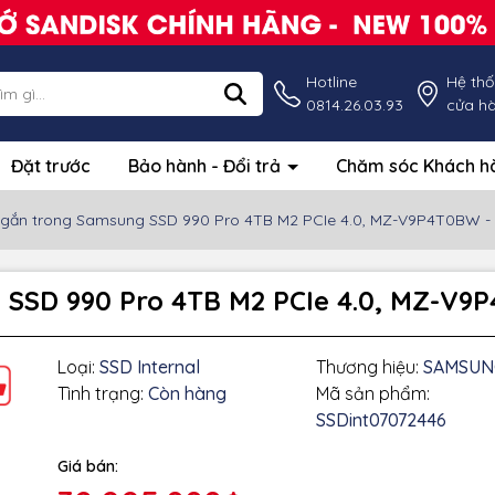
Hotline
Hệ th
0814.26.03.93
cửa h
Đặt trước
Bảo hành - Đổi trả
Chăm sóc Khách 
gắn trong Samsung SSD 990 Pro 4TB M2 PCIe 4.0, MZ-V9P4T0BW -
 SSD 990 Pro 4TB M2 PCIe 4.0, MZ-V9
Loại:
SSD Internal
Thương hiệu:
SAMSUN
Tình trạng:
Còn hàng
Mã sản phẩm:
SSDint07072446
Giá bán:
g số kỹ thuật