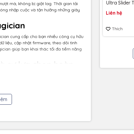
Ultra Slider
t mà, không bị giật lag. Thời gian tải
256GB 400
hóng nhập cuộc và tận hưởng những giây
Liên hệ
SDCZ480-25
Bảo hành 5
gician
Thích
an cung cấp cho bạn nhiều công cụ hữu
dữ liệu, cập nhật firmware, theo dõi tình
ician giúp bạn khai thác tối đa tiềm năng
à sự lựa chọn hoàn
tìm kiếm một ổ cứng
ng vượt trội, độ bền
inh. Nếu bạn muốn
hêm
tính của mình để có
 tốt nhất, hãy cân