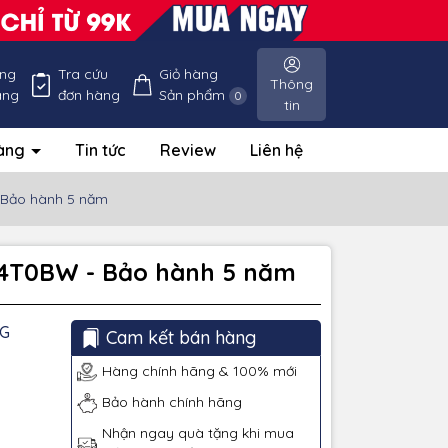
ống
Tra cứu
Giỏ hàng
Thông
àng
đơn hàng
Sản phẩm
0
tin
hàng
Tin tức
Review
Liên hệ
 Bảo hành 5 năm
P4T0BW - Bảo hành 5 năm
G
Cam kết bán hàng
Hàng chính hãng & 100% mới
Bảo hành chính hãng
Nhận ngay quà tặng khi mua