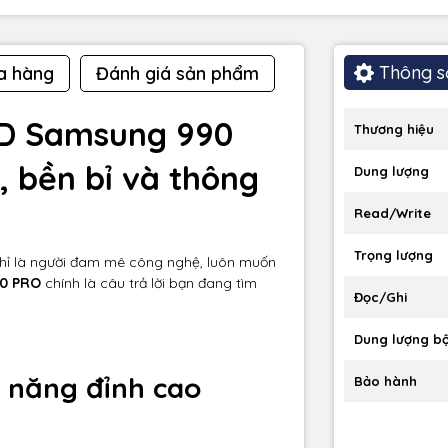
Thông s
a hàng
Đánh giá sản phẩm
SD Samsung 990
Thương hiệu
, bền bỉ và thông
Dung lượng
Read/Write
Trọng lượng
hỉ là người đam mê công nghệ, luôn muốn
0 PRO
chính là câu trả lời bạn đang tìm
Đọc/Ghi
Dung lượng b
 năng đỉnh cao
Bảo hành