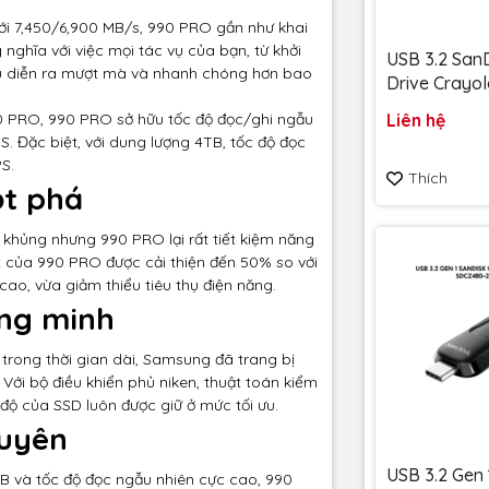
 tới 7,450/6,900 MB/s, 990 PRO gần như khai
nghĩa với việc mọi tác vụ của bạn, từ khởi
USB 3.2 SanD
u diễn ra mượt mà và nhanh chóng hơn bao
Drive Crayol
128GB upto
Liên hệ
80 PRO, 990 PRO sở hữu tốc độ đọc/ghi ngẫu
SDCZIC-128
S. Đặc biệt, với dung lượng 4TB, tốc độ đọc
vàng chanh - Bảo hành
S.
Thích
5 năm
ột phá
khủng nhưng 990 PRO lại rất tiết kiệm năng
att của 990 PRO được cải thiện đến 50% so với
ao, vừa giảm thiểu tiêu thụ điện năng.
ông minh
trong thời gian dài, Samsung đã trang bị
Với bộ điều khiển phủ niken, thuật toán kiểm
 độ của SSD luôn được giữ ở mức tối ưu.
huyên
USB 3.2 Gen 
B và tốc độ đọc ngẫu nhiên cực cao, 990