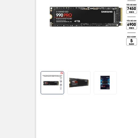
Thương hi
Dung lượ
Read/Wri
Trọng lượ
Đọc/Ghi
Dung lượn
Bảo hành