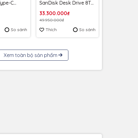
 Type-C
SanDisk Desk Drive 8TB
MB/s
USB-A Type-C
33.300.000₫
6G-G46 -
1000MB/s SDSSDT40C-
49.950.000₫
 năm
8T00-A25 - Bảo Hành 3
So sánh
Thích
So sánh
năm
Xem toàn bộ sản phẩm