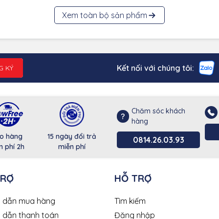
Xem toàn bộ sản phẩm
Kết nối với chúng tôi:
G KÝ
Chăm sóc khách
hàng
o hàng
15 ngày đổi trả
0814.26.03.93
n phí 2h
miễn phí
TRỢ
HỖ TRỢ
 dẫn mua hàng
Tìm kiếm
 dẫn thanh toán
Đăng nhập