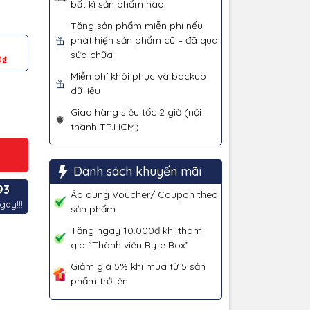
bất kì sản phẩm nào
Tặng sản phẩm miễn phí nếu
phát hiện sản phẩm cũ – đã qua
sửa chữa
0₫
Miễn phí khôi phục và backup
dữ liệu
Giao hàng siêu tốc 2 giờ (nội
thành TP.HCM)
Danh sách khuyến mãi
93
Áp dụng Voucher/ Coupon theo
gay!!!
sản phẩm
Tặng ngay 10.000đ khi tham
gia “Thành viên Byte Box”
Giảm giá 5% khi mua từ 5 sản
phẩm trở lên