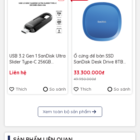
USB 3.2 Gen 1 SanDisk Ultra
Ổ cứng để bàn SSD
Slider Type-C 256GB
SanDisk Desk Drive 8TB
400MB/s SDCZ480-256G-
USB-A Type-C 1000MB/s
Liên hệ
33.300.000₫
G46 - Bảo hành 5 năm
SDSSDT40C-8T00-A25 -
49.950.000₫
Bảo Hành 3 năm
Thích
So sánh
Thích
So sánh
Xem toàn bộ sản phẩm
SẢN PHẨM LIÊN QUAN