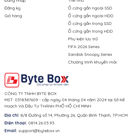
Đăng nhập
Thẻ nhớ
Đăng ký
Ổ cứng gắn ngoài SSD
Giỏ hàng
Ổ cứng gắn ngoài HDD
Ổ cứng gắn trong SSD
Ổ cứng gắn trong HDD
Phụ kiện lưu trữ
FIFA 2026 Series
Sandisk Snoopy Series
Chương trình khuyến mãi
CÔNG TY TNHH BYTE BOX
MST: 0318387609 - cấp ngày 04 tháng 04 năm 2024 tại Sở Kế
Hoạch Và Đầu Tư THÀNH PHỐ HỒ CHÍ MINH
Địa chỉ:
8/8 Đường số 14, Phường 26, Quận Bình Thạnh, TP.HCM
Điện thoại:
0814.26.03.93
Email:
support@bytebox.vn