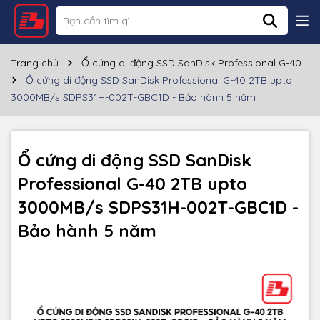
Thông số kỹ thuật
Thương hiệu
SANDISK
Trang chủ
Ổ cứng di động SSD SanDisk Professional G-40
Ổ cứng di động SSD SanDisk Professional G-40 2TB upto
Loại ổ cứng
SSD
3000MB/s SDPS31H-002T-GBC1D - Bảo hành 5 năm
Dung lượng
2TB
Tốc độ đọc
~3000MB/s
Ổ cứng di động SSD SanDisk
Professional G-40 2TB upto
Kích thước
4.37" x 2.28" x 0.47"
3000MB/s SDPS31H-002T-GBC1D -
Chất liệu
Nhựa
Bảo hành 5 năm
Màu sắc
Đen
Bảo hành
5 năm