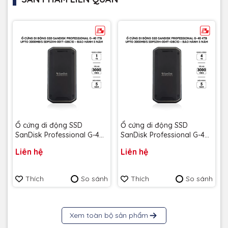
Ổ cứng di động SSD
Ổ cứng di động SSD
SanDisk Professional G-40
SanDisk Professional G-40
1TB upto 3000MB/s
4TB upto 3000MB/s
Liên hệ
Liên hệ
SDPS31H-001T-GBC1D - Bảo
SDPS31H-004T-GBC1D -
hành 5 năm
Bảo hành 5 năm
Thích
So sánh
Thích
So sánh
Xem toàn bộ sản phẩm