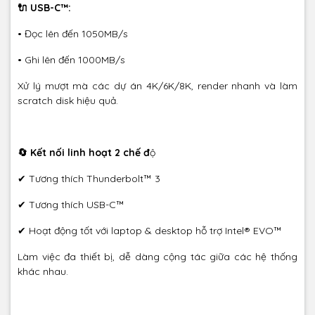
🔌 USB-C™:
• Đọc lên đến 1050MB/s
• Ghi lên đến 1000MB/s
Xử lý mượt mà các dự án 4K/6K/8K, render nhanh và làm
scratch disk hiệu quả.
🔄 Kết nối linh hoạt 2 chế đ
ộ
✔ Tương thích Thunderbolt™ 3
✔ Tương thích USB-C™
✔ Hoạt động tốt với laptop & desktop hỗ trợ Intel® EVO™
Làm việc đa thiết bị, dễ dàng cộng tác giữa các hệ thống
khác nhau.