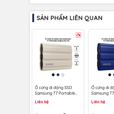
SẢN PHẨM LIÊN QUAN
Kích thước nhỏ gọn như lòng bàn tay, dễ dàng m
Thiết kế thời trang, sang trọng.
Ổ cứng di động SSD
Ổ cứng di 
Dung lượng đa dạng: 1TB, 2TB và 4TB đáp ứng mọ
Samsung T7 Portable
Samsung T7
Siêu bảo mật:
Shield 2TB 1050MB/s Be
Shield 1TB
Liên hệ
Liên hệ
MU-PE2T0K/WW - Bảo
Xanh MU-P
hành 3 năm
Bảo hành 3