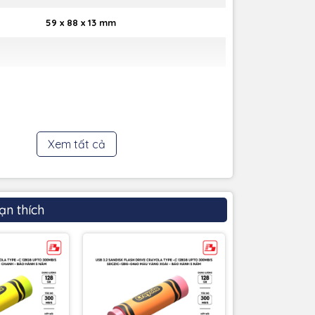
59 x 88 x 13 mm
Xanh
3 năm
Xem tất cả
ạn thích