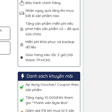
Bảo hành chính hãng
Nhận ngay quà tặng khi mua
bất kì sản phẩm nào
Tặng sản phẩm miễn phí nếu
phát hiện sản phẩm cũ – đã qua
h
sửa chữa
Miễn phí khôi phục và backup
dữ liệu
Giao hàng siêu tốc 2 giờ (nội
thành TP.HCM)
Danh sách khuyến mãi
Áp dụng Voucher/ Coupon theo
sản phẩm
Tặng ngay 10.000đ khi tham
gia “Thành viên Byte Box”
Giảm giá 5% khi mua từ 5 sản