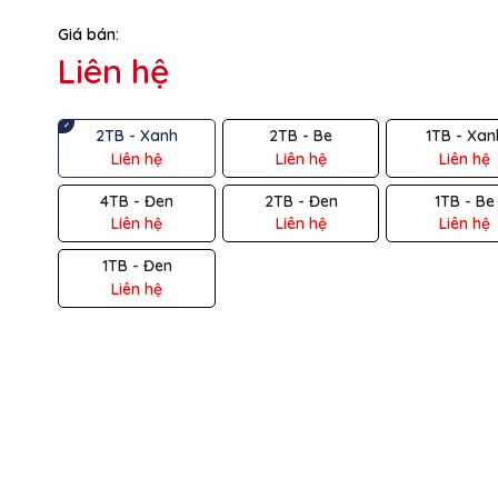
Giá bán:
ệu
SAMSUNG
Liên hệ
ng
SSD
2TB - Xanh
2TB - Be
1TB - Xan
ng
2TB
Liên hệ
Liên hệ
Liên hệ
 tiếp
USB 3.2
4TB - Đen
2TB - Đen
1TB - Be
Liên hệ
Liên hệ
Liên hệ
c
~1050B/s
1TB - Đen
i
~1000MB/s
Liên hệ
ợ
Windows, Mac OS, Android
c
59 x 88 x 13 mm
Xanh