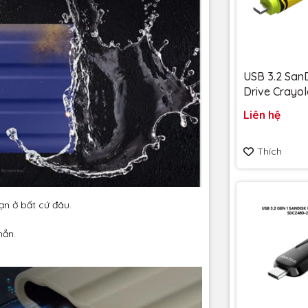
USB 3.2 SanD
Drive Crayol
128GB upto
Liên hệ
SDCZIC-128
vàng chanh - Bảo hành
Thích
5 năm
ạn ở bất cứ đâu.
hắn.