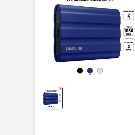
Thương hi
Loại ổ cứ
Dung lượ
Cổng giao
Tốc độ đọ
Tốc độ gh
HĐH hỗ tr
Kích thướ
Chất liệu
Màu sắc