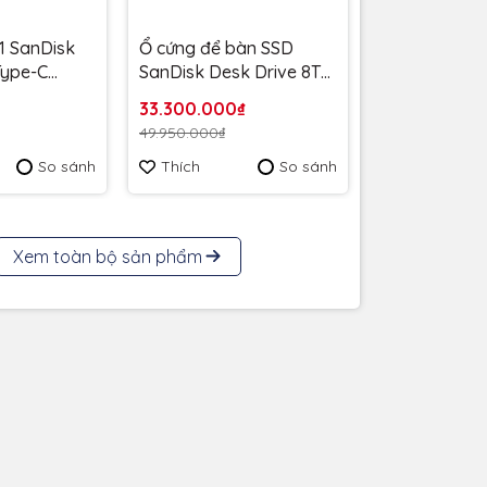
1 SanDisk
Ổ cứng để bàn SSD
 Type-C
SanDisk Desk Drive 8TB
MB/s
USB-A Type-C
33.300.000₫
6G-G46 -
1000MB/s SDSSDT40C-
49.950.000₫
 năm
8T00-A25 - Bảo Hành 3
So sánh
Thích
So sánh
năm
Xem toàn bộ sản phẩm