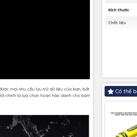
Kích thước
Chất liệu
Màu sắc
Bảo hành
ợc mọi nhu cầu lưu trữ dữ liệu của bạn, bất
Có thể b
ld chính là lựa chọn hoàn hảo dành cho bạn!