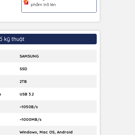
phẩm trở lên
ố kỹ thuật
SAMSUNG
SSD
2TB
p
USB 3.2
~1050B/s
~1000MB/s
Windows, Mac OS, Android