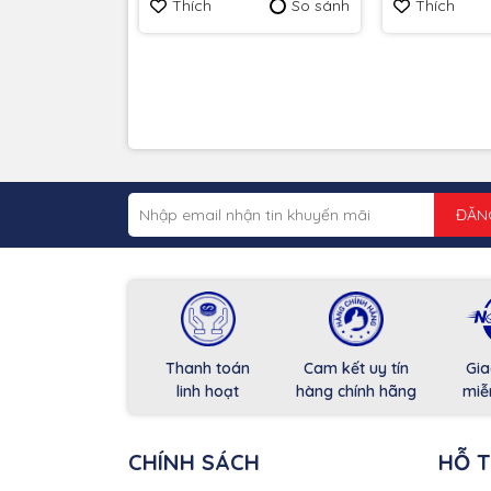
Thích
So sánh
Thích
ĐĂN
Thanh toán
Cam kết uy tín
Gia
linh hoạt
hàng chính hãng
miễ
CHÍNH SÁCH
HỖ 
Mật khẩu bảo vệ bằng phần mềm, mã hóa AES 256