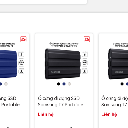
ang theo bên mình mọi lúc mọi nơi.
động SSD
Ổ cứng di động SSD
Ổ cứng di đ
i nhu cầu lưu trữ của bạn.
 Portable
Samsung T7 Portable
Samsung T7 
 1050MB/s
Shield 4TB 1050MB/s
Shield 2TB 
Liên hệ
Liên hệ
E1T0R/WW -
Đen MU-PE4T0S/WW -
Đen MU-PE
 năm
Bảo hành 3 năm
Bảo hành 3