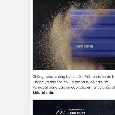
Chống nước, chống bụi chuẩn IP65, an toàn dù b
Chống va đập tốt, chịu được rơi từ độ cao 3m.
Vỏ ngoài bằng cao su cao cấp, êm ái và chắc c
Siêu tốc độ: