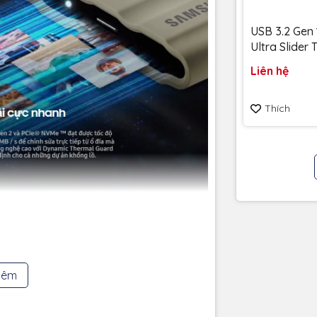
USB 3.2 Gen 
Ultra Slider
256GB 400
Liên hệ
SDCZ480-25
Bảo hành 5
Thích
nhanh hơn gấp đôi so với SSD di động T5.
c, tiết kiệm thời gian cho bạn.
hêm