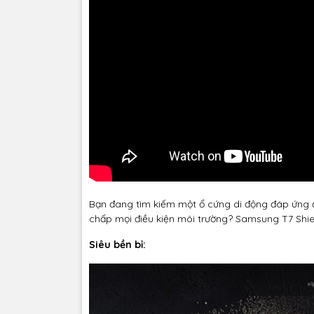
Bạn đang tìm kiếm một ổ cứng di động đáp ứng đư
chấp mọi điều kiện môi trường? Samsung T7 Shie
Siêu bền bỉ: