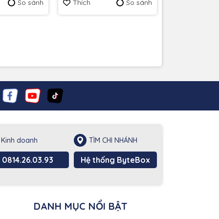
So sánh
Thích
So sánh
Thích
Kinh doanh
TÌM CHI NHÁNH
0814.26.03.93
Hệ thống ByteBox
DANH MỤC NỔI BẬT