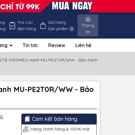
ống
Tra cứu
Giỏ hàng
Thông
àng
đơn hàng
Sản phẩm
0
tin
hàng
Tin tức
Review
Liên hệ
ld 2TB 1050MB/s Xanh MU-PE2T0R/WW - Bảo hành
 Xanh MU-PE2T0R/WW - Bảo
G
Cam kết bán hàng
Hàng chính hãng & 100% mới