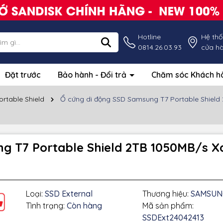
Hotline
Hệ th
0814.26.03.93
cửa h
Đặt trước
Bảo hành - Đổi trả
Chăm sóc Khách 
rtable Shield
Ổ cứng di động SSD Samsung T7 Portable Shie
ng T7 Portable Shield 2TB 1050MB/s
Loại:
SSD External
Thương hiệu:
SAMSUN
Tình trạng:
Còn hàng
Mã sản phẩm:
SSDExt24042413
g số kỹ thuật