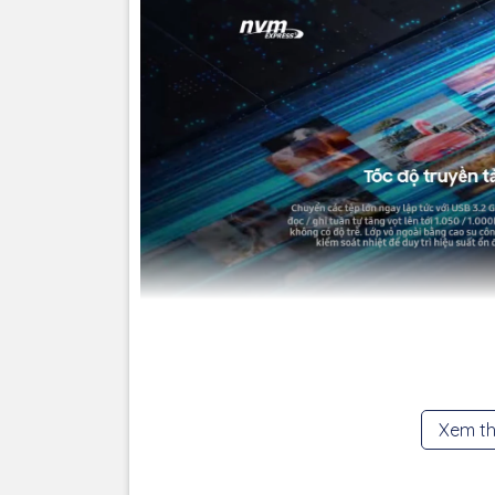
Tốc độ đọc/ghi dữ liệu lên đến 1050/1000 MB/s, 
Truyền tải dữ liệu dung lượng lớn chỉ trong tích tắ
Hiệu suất ổn định ngay cả khi sử dụng liên tục.
Siêu nhỏ gọn:
Xem t