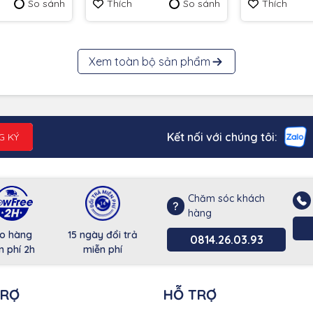
So sánh
Thích
So sánh
Thích
Xem toàn bộ sản phẩm
Kết nối với chúng tôi:
G KÝ
Chăm sóc khách
hàng
o hàng
15 ngày đổi trả
0814.26.03.93
n phí 2h
miễn phí
TRỢ
HỖ TRỢ
 bit, đảm bảo dữ liệu của bạn luôn được