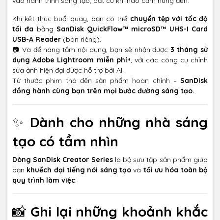
vào hành trình sáng tạo, bất cứ khi nào cảm hứng đến.
Khi kết thúc buổi quay, bạn có thể
chuyển tệp với tốc độ
tối đa
bằng
SanDisk QuickFlow™ microSD™ UHS-I Card
USB-A Reader
(bán riêng).
📷 Và để nâng tầm nội dung, bạn sẽ nhận được
3 tháng sử
dụng Adobe Lightroom miễn phí⁴
, với các công cụ chỉnh
sửa ảnh hiện đại được hỗ trợ bởi AI.
Từ thước phim thô đến sản phẩm hoàn chỉnh –
SanDisk
đồng hành cùng bạn trên mọi bước đường sáng tạo.
✨
Dành cho những nhà sáng
tạo có tầm nhìn
Dòng SanDisk Creator Series
là bộ sưu tập sản phẩm giúp
bạn
khuếch đại tiếng nói sáng tạo
và
tối ưu hóa toàn bộ
quy trình làm việc
.
📸
Ghi lại những khoảnh khắc