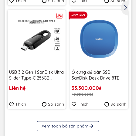
Thích
So sánh
Thích
So sánh
💥 Chống rơi
🌊 Chống nước
Giảm 33%
⚡ Chống sốc
🧲 Chống từ trường
🔁 Chống hao mòn
☢️ Chống tia X⁶
USB 3.2 Gen 1 SanDisk Ultra
Ổ cứng để bàn SSD
Slider Type-C 256GB
SanDisk Desk Drive 8TB
400MB/s SDCZ480-256G-
USB-A Type-C 1000MB/s
Liên hệ
33.300.000₫
G46 - Bảo hành 5 năm
SDSSDT40C-8T00-A25 -
49.950.000₫
Bảo Hành 3 năm
Thích
So sánh
Thích
So sánh
Xem toàn bộ sản phẩm