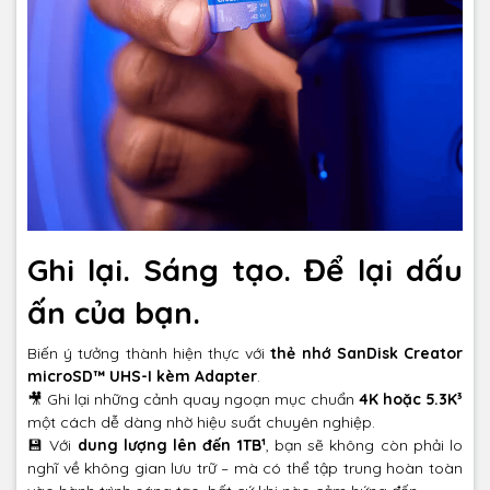
Ghi lại. Sáng tạo. Để lại dấu
ấn của bạn.
Biến ý tưởng thành hiện thực với
thẻ nhớ SanDisk Creator
microSD™ UHS-I kèm Adapter
.
🎥 Ghi lại những cảnh quay ngoạn mục chuẩn
4K hoặc 5.3K³
một cách dễ dàng nhờ hiệu suất chuyên nghiệp.
💾 Với
dung lượng lên đến 1TB¹
, bạn sẽ không còn phải lo
nghĩ về không gian lưu trữ – mà có thể tập trung hoàn toàn