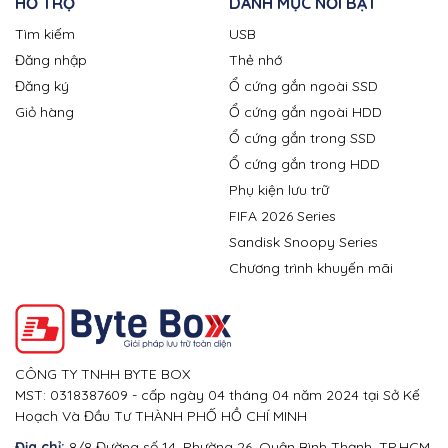
HỖ TRỢ
DANH MỤC NỔI BẬT
Tìm kiếm
USB
Đăng nhập
Thẻ nhớ
Đăng ký
Ổ cứng gắn ngoài SSD
Giỏ hàng
Ổ cứng gắn ngoài HDD
Ổ cứng gắn trong SSD
Ổ cứng gắn trong HDD
Phụ kiện lưu trữ
FIFA 2026 Series
Sandisk Snoopy Series
Chương trình khuyến mãi
CÔNG TY TNHH BYTE BOX
MST: 0318387609 - cấp ngày 04 tháng 04 năm 2024 tại Sở Kế
Hoạch Và Đầu Tư THÀNH PHỐ HỒ CHÍ MINH
Địa chỉ:
8/8 Đường số 14, Phường 26, Quận Bình Thạnh, TP.HCM