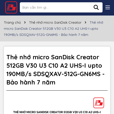
Thông số kỹ thuật
Thương hiệu
SANDISK
Trang chủ
Thẻ nhớ micro SanDisk Creator
Thẻ nhớ
micro SanDisk Creator 512GB V30 U3 C10 A2 UHS-I upto
Dung lượng
512GB
190MB/s SDSQXAV-512G-GN6MS - Bảo hành 7 năm
Loại thẻ
MicroSDXC
Tốc độ đọc
~190MB/s
Thẻ nhớ micro SanDisk Creator
512GB V30 U3 C10 A2 UHS-I upto
Tốc độ ghi
~130MB/s
190MB/s SDSQXAV-512G-GN6MS -
ĐTDĐ, MTB, Camera an ninh,
Bảo hành 7 năm
Nhu cầu sử dụng
flycam, camera hành trình...
Bảo hành
7 năm