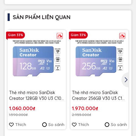
SẢN PHẨM LIÊN QUAN
Giảm 33%
Giảm 33%
G
Thẻ nhớ micro SanDisk
Thẻ nhớ micro SanDisk
Creator 128GB V30 U3 C10
Creator 256GB V30 U3 C10
A2 UHS-I upto 190MB/s
A2 UHS-I upto 190MB/s
1.060.000₫
1.970.000₫
SDSQXAA-128G-GN6MS -
SDSQXAV-256G-GN6MS -
1.590.000₫
2.955.000₫
Bảo hành 7 năm
Bảo hành 7 năm
Thích
So sánh
Thích
So sánh