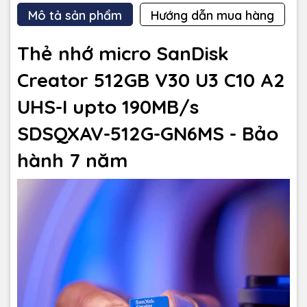
Mô tả sản phẩm
Hướng dẫn mua hàng
Thẻ nhớ micro SanDisk
Creator 512GB V30 U3 C10 A2
UHS-I upto 190MB/s
SDSQXAV-512G-GN6MS - Bảo
hành 7 năm