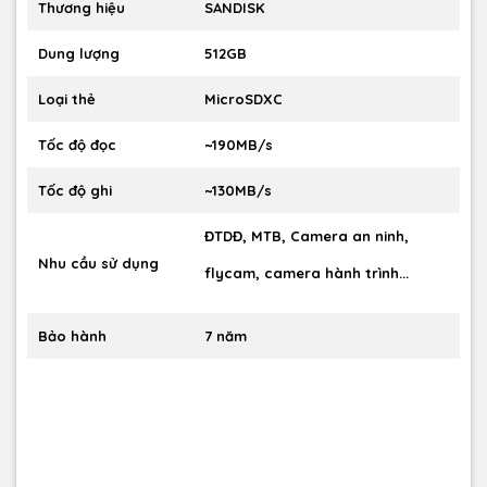
Thương hiệu
SANDISK
Dung lượng
512GB
Loại thẻ
MicroSDXC
Tốc độ đọc
~190MB/s
Tốc độ ghi
~130MB/s
ĐTDĐ, MTB, Camera an ninh,
Nhu cầu sử dụng
flycam, camera hành trình...
Bảo hành
7 năm
📱
Biến điện thoại của bạn
thành studio sáng tạo