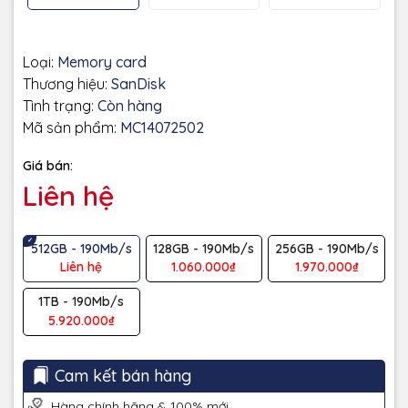
Loại:
Memory card
Thương hiệu:
SanDisk
Tình trạng:
Còn hàng
Mã sản phẩm:
MC14072502
Giá bán:
Liên hệ
512GB - 190Mb/s
128GB - 190Mb/s
256GB - 190Mb/s
Liên hệ
1.060.000₫
1.970.000₫
1TB - 190Mb/s
5.920.000₫
Cam kết bán hàng
Hàng chính hãng & 100% mới