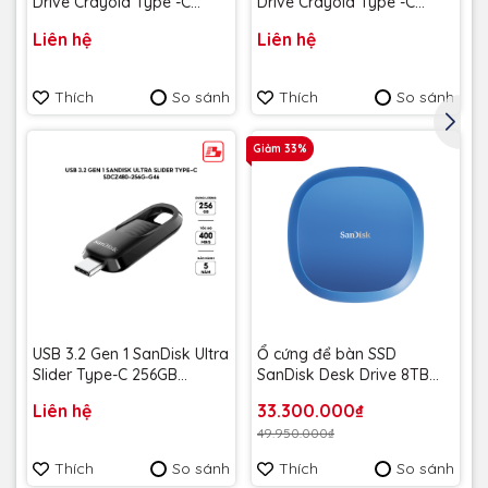
Drive Crayola Type -C
Drive Crayola Type -C
128GB upto 300MB/s
128GB upto 300MB/s
Liên hệ
Liên hệ
SDCZIC-128G-G46L màu
SDCZIC-128G-G46O màu
vàng chanh - Bảo hành 5
vàng xoài - Bảo hành 5
năm
năm
Thích
So sánh
Thích
So sánh
Giảm 33%
USB 3.2 Gen 1 SanDisk Ultra
Ổ cứng để bàn SSD
Slider Type-C 256GB
SanDisk Desk Drive 8TB
400MB/s SDCZ480-256G-
USB-A Type-C 1000MB/s
Liên hệ
33.300.000₫
G46 - Bảo hành 5 năm
SDSSDT40C-8T00-A25 -
49.950.000₫
Bảo Hành 3 năm
Thích
So sánh
Thích
So sánh