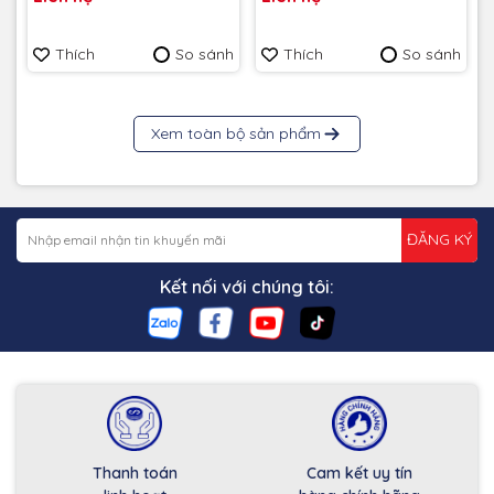
MU-PE2T0R/WW - Bảo
MU-PE2T0K/WW - Bảo
hành 3 năm
hành 3 năm
Thích
So sánh
Thích
So sánh
Xem toàn bộ sản phẩm
ĐĂNG KÝ
Kết nối với chúng tôi:
Thanh toán
Cam kết uy tín