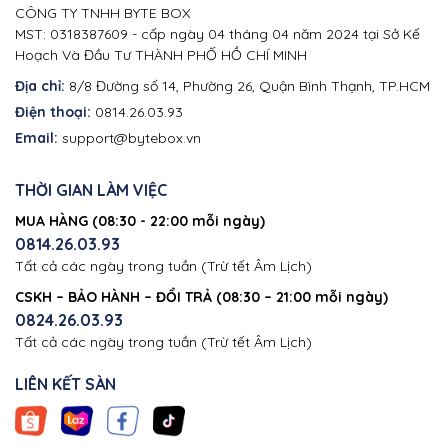
CÔNG TY TNHH BYTE BOX
MST: 0318387609 - cấp ngày 04 tháng 04 năm 2024 tại Sở Kế
Hoạch Và Đầu Tư THÀNH PHỐ HỒ CHÍ MINH
Địa chỉ:
8/8 Đường số 14, Phường 26, Quận Bình Thạnh, TP.HCM
Điện thoại:
0814.26.03.93
Email:
support@bytebox.vn
THỜI GIAN LÀM VIỆC
MUA HÀNG (08:30 - 22:00 mỗi ngày)
0814.26.03.93
Tất cả các ngày trong tuần (Trừ tết Âm Lịch)
CSKH – BẢO HÀNH – ĐỔI TRẢ (08:30 – 21:00 mỗi ngày)
0824.26.03.93
Tất cả các ngày trong tuần (Trừ tết Âm Lịch)
LIÊN KẾT SÀN