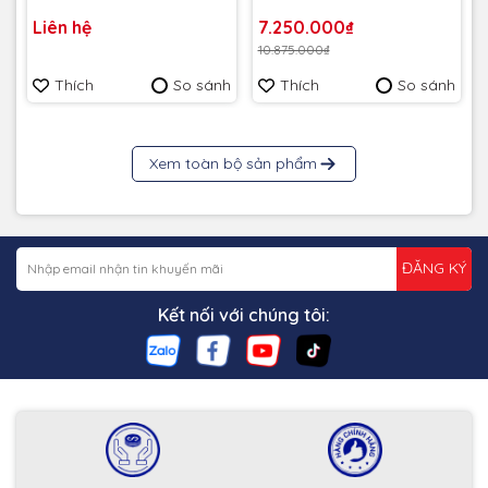
Passport USB 3.2 2.5" 6TB
Passport USB 3.2 2.5" 4TB
Liên hệ
7.250.000₫
5Gbps Xanh
5Gbps Đỏ
10.875.000₫
WDBR9S0060BBL-WESN -
WDBPKJ0040BRD-WESN -
Bảo hành 3 năm
Bảo hành 3 năm
Thích
So sánh
Thích
So sánh
Xem toàn bộ sản phẩm
ĐĂNG KÝ
Kết nối với chúng tôi: