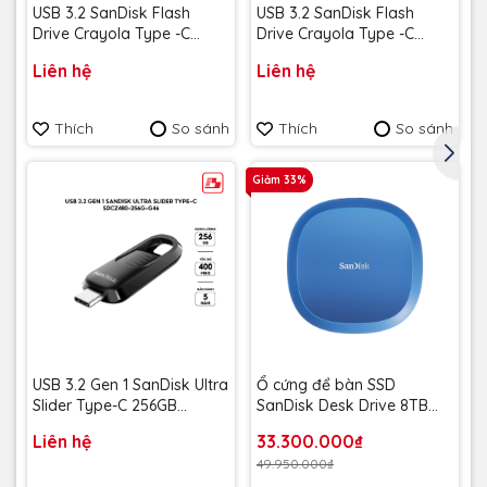
USB 3.2 SanDisk Flash
USB 3.2 SanDisk Flash
Drive Crayola Type -C
Drive Crayola Type -C
128GB upto 300MB/s
128GB upto 300MB/s
Liên hệ
Liên hệ
SDCZIC-128G-G46L màu
SDCZIC-128G-G46O màu
vàng chanh - Bảo hành 5
vàng xoài - Bảo hành 5
Mua ngay ổ cứng di động Western Digital My Passport
năm
năm
Thích
So sánh
Thích
So sánh
1TB để trải nghiệm giải pháp lưu trữ di động hoàn hảo!
Giảm 33%
USB 3.2 Gen 1 SanDisk Ultra
Ổ cứng để bàn SSD
Slider Type-C 256GB
SanDisk Desk Drive 8TB
400MB/s SDCZ480-256G-
USB-A Type-C 1000MB/s
Liên hệ
33.300.000₫
G46 - Bảo hành 5 năm
SDSSDT40C-8T00-A25 -
49.950.000₫
Bảo Hành 3 năm