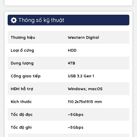
Thông số kỹ thuật
Thương hiệu
Western Digital
Loại ổ cứng
HDD
Dung lượng
4TB
5.Phần mềm hỗ trợ đa dạng:
Cổng giao tiếp
USB 3.2 Gen 1
Đi kèm phần mềm WD Discovery™ giúp kết nối dễ dàng với
các dịch vụ lưu trữ đám mây và mạng xã hội.
HĐH hỗ trợ
Windows; macOS
Tích hợp phần mềm Acronis® True Image™ for Western
Digital cung cấp giải pháp sao lưu và bảo vệ dữ liệu toàn
Kích thước
110.2x75x19.15 mm
diện.
Tốc độ đọc
~5Gbps
Tốc độ ghi
~5Gbps