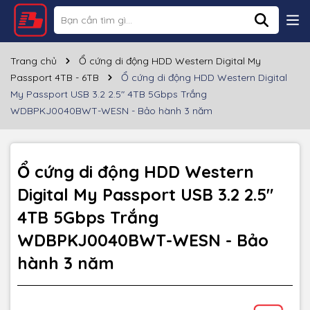
Thông số kỹ thuật
Thương hiệu
Western Digital
Trang chủ
Ổ cứng di động HDD Western Digital My
Passport 4TB - 6TB
Ổ cứng di động HDD Western Digital
Loại ổ cứng
HDD
My Passport USB 3.2 2.5" 4TB 5Gbps Trắng
WDBPKJ0040BWT-WESN - Bảo hành 3 năm
Dung lượng
4TB
Cổng giao tiếp
USB 3.2 Gen 1
Ổ cứng di động HDD Western
HĐH hỗ trợ
Windows; macOS
Digital My Passport USB 3.2 2.5"
Kích thước
110.2x75x19.15 mm
4TB 5Gbps Trắng
Tốc độ đọc
~5Gbps
WDBPKJ0040BWT-WESN - Bảo
hành 3 năm
Tốc độ ghi
~5Gbps
Màu sắc
Trắng