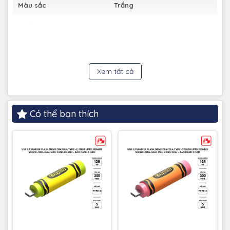
Màu sắc
Trắng
Chất liệu
Nhựa
Bảo hành
3 năm
Xem tất cả
6. Lựa chọn hoàn hảo cho mọi đối tượng:
My Passport là người bạn đồng hành lý tưởng cho những
người dùng năng động, thường xuyên di chuyển.
Có thể bạn thích
Phù hợp cho học sinh, sinh viên, nhân viên văn phòng, người
sáng tạo nội dung,...
Lựa chọn hoàn hảo để lưu trữ dữ liệu cá nhân, công việc và
giải trí.