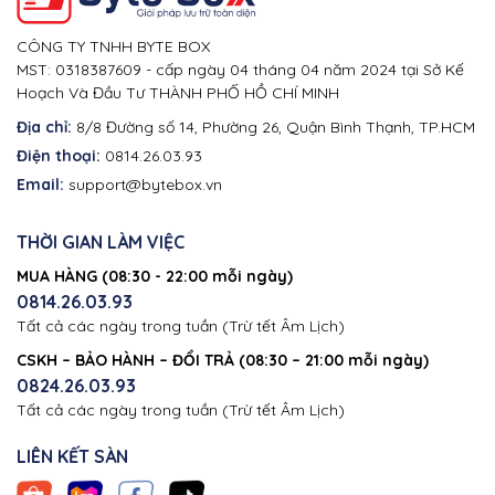
CÔNG TY TNHH BYTE BOX
MST: 0318387609 - cấp ngày 04 tháng 04 năm 2024 tại Sở Kế
Hoạch Và Đầu Tư THÀNH PHỐ HỒ CHÍ MINH
Địa chỉ:
8/8 Đường số 14, Phường 26, Quận Bình Thạnh, TP.HCM
Điện thoại:
0814.26.03.93
Email:
support@bytebox.vn
THỜI GIAN LÀM VIỆC
MUA HÀNG (08:30 - 22:00 mỗi ngày)
0814.26.03.93
Tất cả các ngày trong tuần (Trừ tết Âm Lịch)
CSKH – BẢO HÀNH – ĐỔI TRẢ (08:30 – 21:00 mỗi ngày)
0824.26.03.93
Tất cả các ngày trong tuần (Trừ tết Âm Lịch)
LIÊN KẾT SÀN