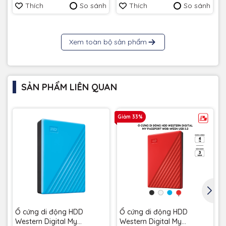
Thích
So sánh
Thích
So sánh
Xem toàn bộ sản phẩm
SẢN PHẨM LIÊN QUAN
Giảm 33%
G
Ổ cứng di động HDD
Ổ cứng di động HDD
Western Digital My
Western Digital My