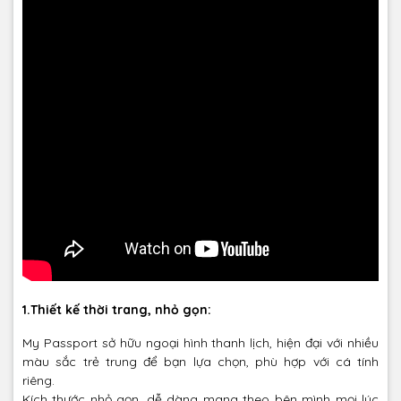
1.Thiết kế thời trang, nhỏ gọn:
My Passport sở hữu ngoại hình thanh lịch, hiện đại với nhiều
màu sắc trẻ trung để bạn lựa chọn, phù hợp với cá tính
riêng.
Kích thước nhỏ gọn, dễ dàng mang theo bên mình mọi lúc