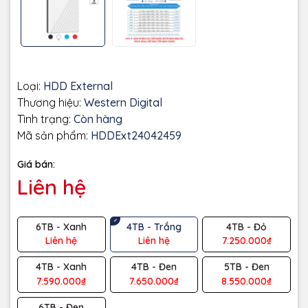
Loại:
HDD External
Thương hiệu:
Western Digital
Tình trạng:
Còn hàng
Mã sản phẩm:
HDDExt24042459
Giá bán:
Liên hệ
6TB - Xanh
4TB - Trắng
4TB - Đỏ
Liên hệ
Liên hệ
7.250.000₫
4TB - Xanh
4TB - Đen
5TB - Đen
7.590.000₫
7.650.000₫
8.550.000₫
6TB - Đen