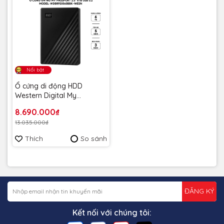
Nổi bật
Ổ cứng di động HDD
Western Digital My
Passport USB 3.2 2.5" 6TB
8.690.000₫
5Gbps Đen
13.035.000₫
WDBR9S0060BBK-WESN -
Bảo hành 3 năm
Thích
So sánh
ĐĂNG KÝ
Kết nối với chúng tôi: