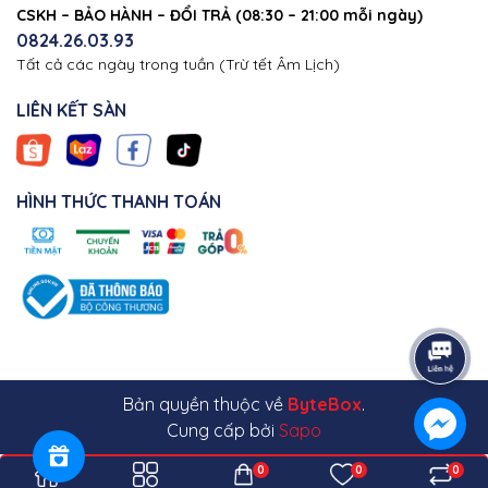
CSKH – BẢO HÀNH – ĐỔI TRẢ (08:30 – 21:00 mỗi ngày)
0824.26.03.93
Tất cả các ngày trong tuần (Trừ tết Âm Lịch)
LIÊN KẾT SÀN
HÌNH THỨC THANH TOÁN
Bản quyền thuộc về
ByteBox
.
Cung cấp bởi
Sapo
0
0
0