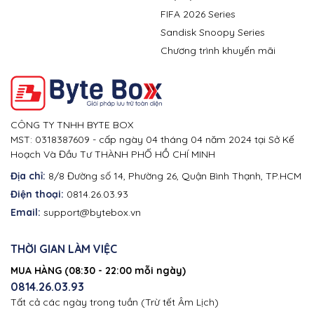
FIFA 2026 Series
Sandisk Snoopy Series
Chương trình khuyến mãi
CÔNG TY TNHH BYTE BOX
MST: 0318387609 - cấp ngày 04 tháng 04 năm 2024 tại Sở Kế
Hoạch Và Đầu Tư THÀNH PHỐ HỒ CHÍ MINH
Địa chỉ:
8/8 Đường số 14, Phường 26, Quận Bình Thạnh, TP.HCM
Điện thoại:
0814.26.03.93
Email:
support@bytebox.vn
THỜI GIAN LÀM VIỆC
MUA HÀNG (08:30 - 22:00 mỗi ngày)
0814.26.03.93
Tất cả các ngày trong tuần (Trừ tết Âm Lịch)