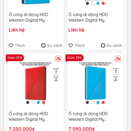
Ổ cứng di động HDD
Ổ cứng di động HDD
Western Digital My
Western Digital My
Passport USB 3.2 2.5" 6TB
Passport USB 3.2 2.5" 4TB
Liên hệ
Liên hệ
5Gbps Xanh
5Gbps Trắng
WDBR9S0060BBL-WESN -
WDBPKJ0040BWT-WESN -
Bảo hành 3 năm
Bảo hành 3 năm
Thích
So sánh
Thích
So sánh
Giảm 33%
Giảm 33%
Ổ cứng di động HDD
Ổ cứng di động HDD
Western Digital My
Western Digital My
Passport USB 3.2 2.5" 4TB
Passport USB 3.2 2.5" 4TB
7.250.000₫
7.590.000₫
5Gbps Đỏ
5Gbps Xanh