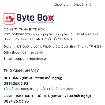
Chương trình khuyến mãi
CÔNG TY TNHH BYTE BOX
MST: 0318387609 - cấp ngày 04 tháng 04 năm 2024 tại Sở Kế
Hoạch Và Đầu Tư THÀNH PHỐ HỒ CHÍ MINH
Địa chỉ:
8/8 Đường số 14, Phường 26, Quận Bình Thạnh, TP.HCM
Điện thoại:
0814.26.03.93
Email:
support@bytebox.vn
THỜI GIAN LÀM VIỆC
MUA HÀNG (08:30 - 22:00 mỗi ngày)
0814.26.03.93
Tất cả các ngày trong tuần (Trừ tết Âm Lịch)
CSKH – BẢO HÀNH – ĐỔI TRẢ (08:30 – 21:00 mỗi ngày)
0824.26.03.93