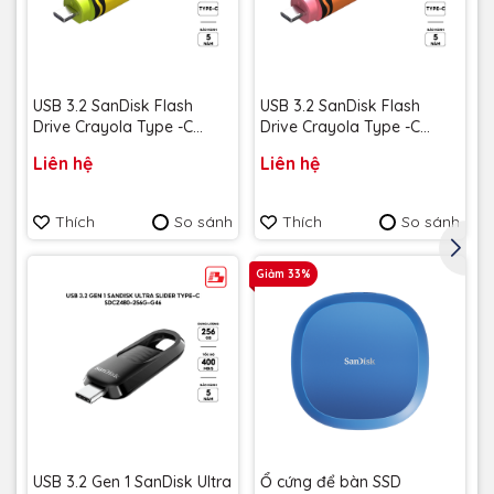
USB 3.2 SanDisk Flash
USB 3.2 SanDisk Flash
Drive Crayola Type -C
Drive Crayola Type -C
128GB upto 300MB/s
128GB upto 300MB/s
Liên hệ
Liên hệ
SDCZIC-128G-G46L màu
SDCZIC-128G-G46O màu
vàng chanh - Bảo hành 5
vàng xoài - Bảo hành 5
năm
năm
Thích
So sánh
Thích
So sánh
Giảm 33%
USB 3.2 Gen 1 SanDisk Ultra
Ổ cứng để bàn SSD