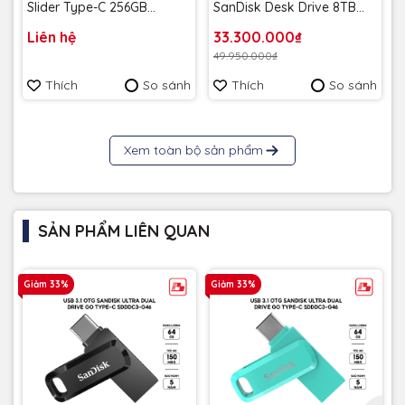
Slider Type-C 256GB
SanDisk Desk Drive 8TB
400MB/s SDCZ480-256G-
USB-A Type-C 1000MB/s
Liên hệ
33.300.000₫
G46 - Bảo hành 5 năm
SDSSDT40C-8T00-A25 -
49.950.000₫
Bảo Hành 3 năm
Thích
So sánh
Thích
So sánh
Xem toàn bộ sản phẩm
SẢN PHẨM LIÊN QUAN
Giảm 33%
Giảm 33%