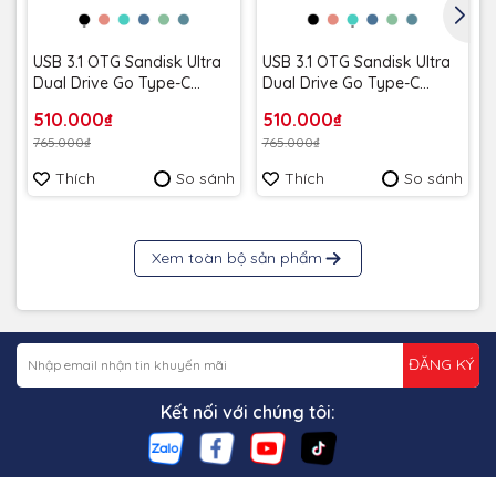
USB 3.1 OTG Sandisk Ultra
USB 3.1 OTG Sandisk Ultra
Dual Drive Go Type-C
Dual Drive Go Type-C
SDDDC3 64GB 150MB/s
SDDDC3 64GB 150MB/s
510.000₫
510.000₫
SDDDC3-064G-G46 màu
SDDDC3-064G-G46G màu
765.000₫
765.000₫
đen - Bảo hành 5 năm
xanh mint - Bảo hành 5
năm
Thích
So sánh
Thích
So sánh
Xem toàn bộ sản phẩm
ĐĂNG KÝ
Kết nối với chúng tôi: