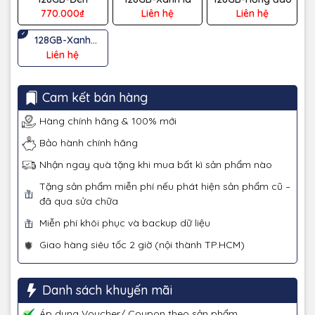
770.000₫
Liên hệ
Liên hệ
128GB-Xanh
navy
Liên hệ
Cam kết bán hàng
Hàng chính hãng & 100% mới
Bảo hành chính hãng
Nhận ngay quà tặng khi mua bất kì sản phẩm nào
Tặng sản phẩm miễn phí nếu phát hiện sản phẩm cũ –
đã qua sửa chữa
Miễn phí khôi phục và backup dữ liệu
Giao hàng siêu tốc 2 giờ (nội thành TP.HCM)
Danh sách khuyến mãi
Áp dụng Voucher/ Coupon theo sản phẩm