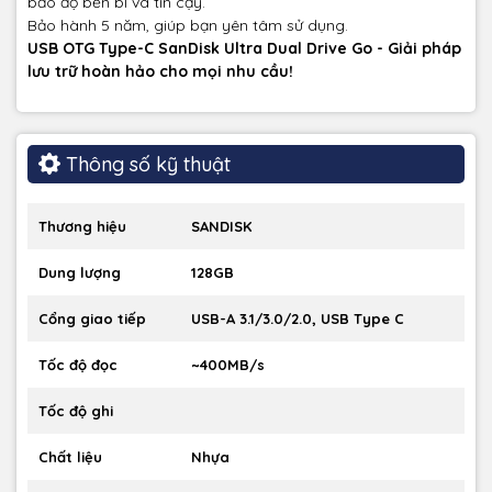
bảo độ bền bỉ và tin cậy.
Bảo hành 5 năm, giúp bạn yên tâm sử dụng.
USB OTG Type-C SanDisk Ultra Dual Drive Go - Giải pháp
lưu trữ hoàn hảo cho mọi nhu cầu!
Thông số kỹ thuật
Thương hiệu
SANDISK
Dung lượng
128GB
Cổng giao tiếp
USB-A 3.1/3.0/2.0, USB Type C
Tốc độ đọc
~400MB/s
Tốc độ ghi
Chất liệu
Nhựa