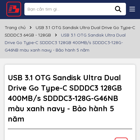
Thông số kỹ thuật
Thương hiệu
SANDISK
Trang chủ
USB 3.1 OTG Sandisk Ultra Dual Drive Go Type-C
SDDDC3 64GB - 128GB
USB 3.1 OTG Sandisk Ultra Dual
Dung lượng
128GB
Drive Go Type-C SDDDC3 128GB 400MB/s SDDDC3-128G-
G46NB màu xanh navy - Bảo hành 5 năm
Cổng giao tiếp
USB-A 3.1/3.0/2.0, USB Type C
Tốc độ đọc
~400MB/s
USB 3.1 OTG Sandisk Ultra Dual
Tốc độ ghi
Drive Go Type-C SDDDC3 128GB
Chất liệu
Nhựa
400MB/s SDDDC3-128G-G46NB
Màu sắc
Xanh navy
màu xanh navy - Bảo hành 5
năm
Bảo hành
60 tháng