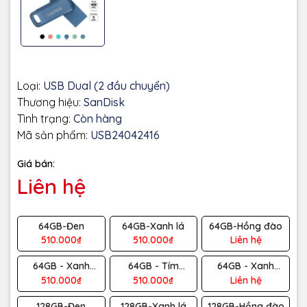
Loại:
USB Dual (2 đầu chuyển)
Thương hiệu:
SanDisk
Tình trạng:
Còn hàng
Mã sản phẩm:
USB24042416
Giá bán:
Liên hệ
64GB-Đen
64GB-Xanh lá
64GB-Hồng đào
510.000₫
510.000₫
Liên hệ
64GB - Xanh
64GB - Tím
64GB - Xanh
navagio
lavender
Absinthe
510.000₫
510.000₫
Liên hệ
128GB-Đen
128GB-Xanh lá
128GB-Hồng đào