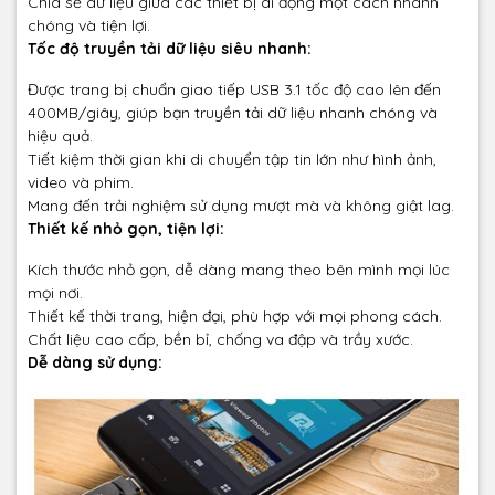
Chia sẻ dữ liệu giữa các thiết bị di động một cách nhanh
chóng và tiện lợi.
Tốc độ truyền tải dữ liệu siêu nhanh:
Được trang bị chuẩn giao tiếp USB 3.1 tốc độ cao lên đến
400MB/giây, giúp bạn truyền tải dữ liệu nhanh chóng và
hiệu quả.
Tiết kiệm thời gian khi di chuyển tập tin lớn như hình ảnh,
video và phim.
Mang đến trải nghiệm sử dụng mượt mà và không giật lag.
Thiết kế nhỏ gọn, tiện lợi:
Kích thước nhỏ gọn, dễ dàng mang theo bên mình mọi lúc
mọi nơi.
Thiết kế thời trang, hiện đại, phù hợp với mọi phong cách.
Chất liệu cao cấp, bền bỉ, chống va đập và trầy xước.
Dễ dàng sử dụng: