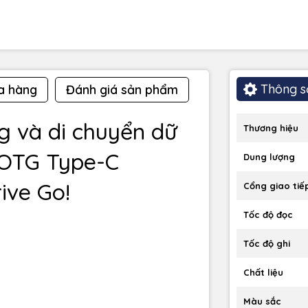
Thông s
a hàng
Đánh giá sản phẩm
g và di chuyển dữ
Thương hiệu
 OTG Type-C
Dung lượng
ive Go!
Cổng giao tiế
Tốc độ đọc
Tốc độ ghi
Chất liệu
Màu sắc