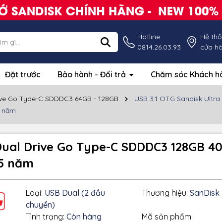
Hotline
Hệ th
0814.26.03.93
cửa h
Đặt trước
Bảo hành - Đổi trả
Chăm sóc Khách 
rive Go Type-C SDDDC3 64GB - 128GB
USB 3.1 OTG Sandisk Ultr
5 năm
 Dual Drive Go Type-C SDDDC3 128GB
 5 năm
Loại:
USB Dual (2 đầu
Thương hiệu:
SanDisk
chuyển)
Tình trạng:
Còn hàng
Mã sản phẩm: