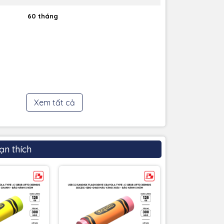
60 tháng
Xem tất cả
ạn thích