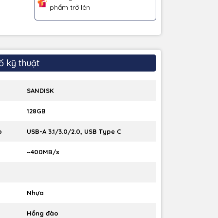
phẩm trở lên
ố kỹ thuật
SANDISK
128GB
p
USB-A 3.1/3.0/2.0, USB Type C
~400MB/s
Nhựa
Hồng đào