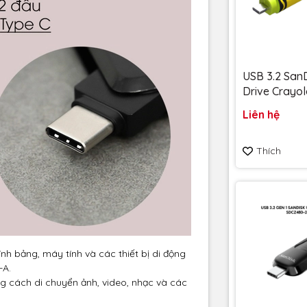
USB 3.2 SanD
Drive Crayol
128GB upto
Liên hệ
SDCZIC-128
vàng chanh - Bảo hành
Thích
5 năm
ính bảng, máy tính và các thiết bị di động
-A.
ng cách di chuyển ảnh, video, nhạc và các