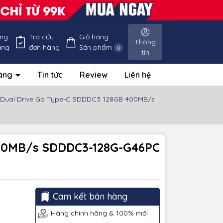
ống
Tra cứu
Giỏ hàng
Thông
àng
đơn hàng
Sản phẩm
0
tin
hàng
Tin tức
Review
Liên hệ
a Dual Drive Go Type-C SDDDC3 128GB 400MB/s
 400MB/s SDDDC3-128G-G46PC
Cam kết bán hàng
Hàng chính hãng & 100% mới