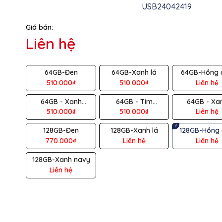
USB24042419
g số kỹ thuật
Giá bán:
ệu
SANDISK
Liên hệ
ng
128GB
64GB-Đen
64GB-Xanh lá
64GB-Hồng 
 tiếp
USB-A 3.1/3.0/2.0, USB Type C
510.000₫
510.000₫
Liên hệ
c
~400MB/s
64GB - Xanh
64GB - Tím
64GB - Xa
navagio
lavender
Absinthe
510.000₫
510.000₫
Liên hệ
i
128GB-Đen
128GB-Xanh lá
128GB-Hồng
Nhựa
770.000₫
Liên hệ
Liên hệ
Hồng đào
128GB-Xanh navy
Liên hệ
60 tháng