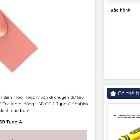
Bảo hành
Có thể b
n điện thoại hoặc muốn di chuyển dữ liệu
g? Ổ cứng di động USB OTG Type-C SanDisk
 dành cho bạn!
USB Type-A: