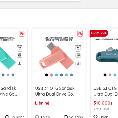
Giảm 33%
 Sandisk
USB 3.1 OTG Sandisk
USB 3.1 OTG
Drive Go
Ultra Dual Drive Go
Ultra Dual D
DDC3 64GB
Type-C SDDDC3 64GB
Type-C SDD
Liên hệ
510.000₫
DDDC3-
150MB/s SDDDC3-
400MB/s S
765.000₫
 màu xanh
064G-G46PC màu hồng
064G-G46N
So sánh
Thích
So sánh
Thích
hành 5 năm
đào - Bảo hành 5 năm
xanh navagi