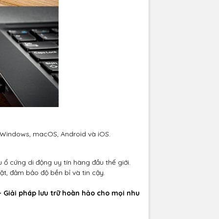
ư Windows, macOS, Android và iOS.
ổ cứng di động uy tín hàng đầu thế giới.
ặt, đảm bảo độ bền bỉ và tin cậy.
- Giải pháp lưu trữ hoàn hảo cho mọi nhu