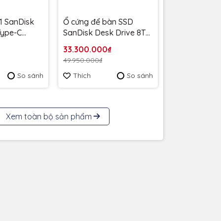
1 SanDisk
Ổ cứng để bàn SSD
 Type-C
SanDisk Desk Drive 8TB
MB/s
USB-A Type-C
33.300.000₫
6G-G46 -
1000MB/s SDSSDT40C-
49.950.000₫
 năm
8T00-A25 - Bảo Hành 3
So sánh
Thích
So sánh
năm
Xem toàn bộ sản phẩm