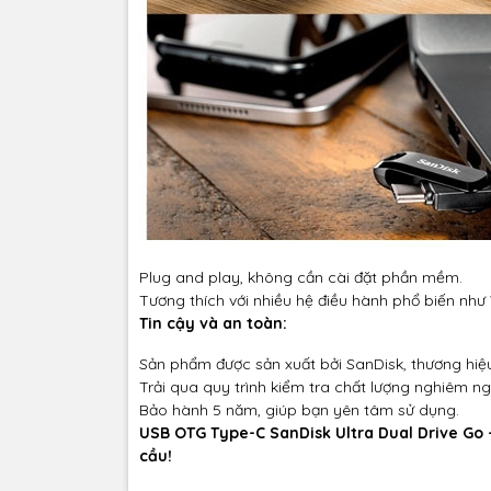
Plug and play, không cần cài đặt phần mềm.
Tương thích với nhiều hệ điều hành phổ biến nh
Tin cậy và an toàn:
Sản phẩm được sản xuất bởi SanDisk, thương hiệu 
Trải qua quy trình kiểm tra chất lượng nghiêm ng
Bảo hành 5 năm, giúp bạn yên tâm sử dụng.
USB OTG Type-C SanDisk Ultra Dual Drive Go 
cầu!