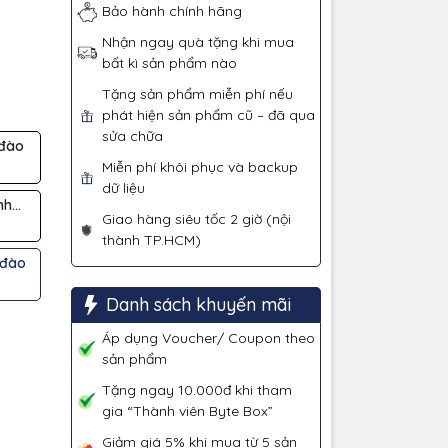
Bảo hành chính hãng
Nhận ngay quà tặng khi mua
bất kì sản phẩm nào
Tặng sản phẩm miễn phí nếu
phát hiện sản phẩm cũ – đã qua
sửa chữa
đào
Miễn phí khôi phục và backup
dữ liệu
nh
Giao hàng siêu tốc 2 giờ (nội
thành TP.HCM)
 đào
Danh sách khuyến mãi
Áp dụng Voucher/ Coupon theo
sản phẩm
Tặng ngay 10.000đ khi tham
gia “Thành viên Byte Box”
Giảm giá 5% khi mua từ 5 sản