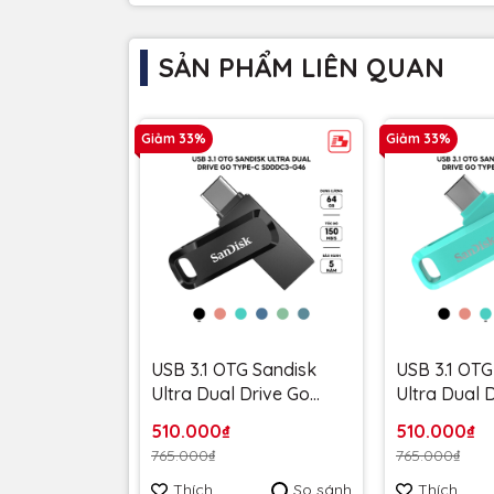
SẢN PHẨM LIÊN QUAN
Giảm 33%
Giảm 33%
USB 3.1 OTG Sandisk
USB 3.1 OTG
Ultra Dual Drive Go
Ultra Dual 
Type-C SDDDC3 64GB
Type-C SD
510.000₫
510.000₫
150MB/s SDDDC3-
150MB/s S
765.000₫
765.000₫
064G-G46 màu đen -
064G-G46G
Thích
So sánh
Thích
Bảo hành 5 năm
mint - Bảo 