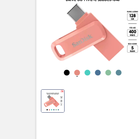
Thôn
Thương hi
Dung lượ
Cổng giao
Tốc độ đọ
Tốc độ gh
Chất liệu
Màu sắc
Bảo hành