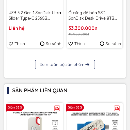
USB 3.2 Gen 1 SanDisk Ultra
Ổ cứng để bàn SSD
Slider Type-C 256GB
SanDisk Desk Drive 8TB
400MB/s SDCZ480-256G-
USB-A Type-C 1000MB/s
Liên hệ
33.300.000₫
G46 - Bảo hành 5 năm
SDSSDT40C-8T00-A25 -
49.950.000₫
Bảo Hành 3 năm
Thích
So sánh
Thích
So sánh
Xem toàn bộ sản phẩm
SẢN PHẨM LIÊN QUAN
Giảm 33%
Giảm 33%
G