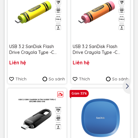
USB 3.2 SanDisk Flash
USB 3.2 SanDisk Flash
Drive Crayola Type -C
Drive Crayola Type -C
128GB upto 300MB/s
128GB upto 300MB/s
Liên hệ
Liên hệ
SDCZIC-128G-G46L màu
SDCZIC-128G-G46O màu
vàng chanh - Bảo hành 5
vàng xoài - Bảo hành 5
năm
năm
Thích
So sánh
Thích
So sánh
Giảm 33%