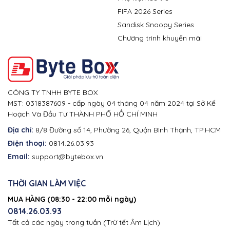
FIFA 2026 Series
Sandisk Snoopy Series
Chương trình khuyến mãi
CÔNG TY TNHH BYTE BOX
MST: 0318387609 - cấp ngày 04 tháng 04 năm 2024 tại Sở Kế
Hoạch Và Đầu Tư THÀNH PHỐ HỒ CHÍ MINH
Địa chỉ:
8/8 Đường số 14, Phường 26, Quận Bình Thạnh, TP.HCM
Điện thoại:
0814.26.03.93
Email:
support@bytebox.vn
THỜI GIAN LÀM VIỆC
MUA HÀNG (08:30 - 22:00 mỗi ngày)
0814.26.03.93
Tất cả các ngày trong tuần (Trừ tết Âm Lịch)