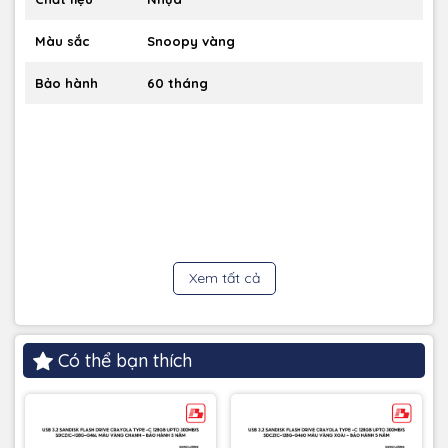
tâm khi sử dụng lâu dài.
Màu sắc
Snoopy vàng
Bảo hành
60 tháng
Xem tất cả
SanDisk Snoopy Phone Drive – Lưu trữ tiện lợi,
phong cách ngập tràn cá tính.
Có thể bạn thích