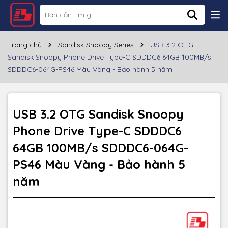
Thông số kỹ thuật
Thương hiệu
SANDISK
Trang chủ
Sandisk Snoopy Series
USB 3.2 OTG
Sandisk Snoopy Phone Drive Type-C SDDDC6 64GB 100MB/s
Dung lượng
64GB
SDDDC6-064G-PS46 Màu Vàng - Bảo hành 5 năm
Cổng giao tiếp
Cần có cổng USB 3.2 để truyền tốc độ cao
Tốc độ đọc
~100MB/s
USB 3.2 OTG Sandisk Snoopy
Phone Drive Type-C SDDDC6
Chất liệu
Nhựa
64GB 100MB/s SDDDC6-064G-
Màu sắc
Snoopy vàng
PS46 Màu Vàng - Bảo hành 5
Bảo hành
60 tháng
năm