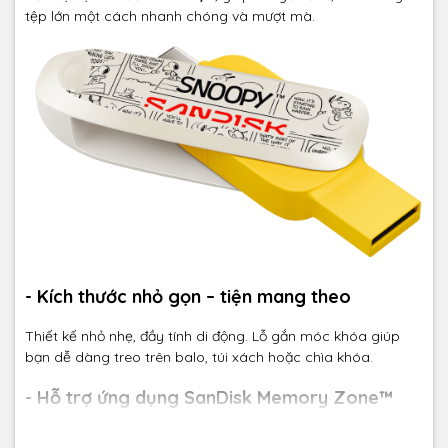
tệp lớn một cách nhanh chóng và mượt mà.
- Kích thước nhỏ gọn – tiện mang theo
Thiết kế nhỏ nhẹ, đầy tính di động. Lỗ gắn móc khóa giúp
bạn dễ dàng treo trên balo, túi xách hoặc chìa khóa.
- Hỗ trợ ứng dụng SanDisk Memory Zone™
Quản lý dữ liệu, sao lưu tự động, giải phóng bộ nhớ và khôi