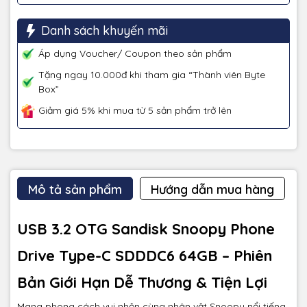
Danh sách khuyến mãi
Áp dụng Voucher/ Coupon theo sản phẩm
Tặng ngay 10.000đ khi tham gia “Thành viên Byte
Box”
Giảm giá 5% khi mua từ 5 sản phẩm trở lên
Mô tả sản phẩm
Hướng dẫn mua hàng
USB 3.2 OTG Sandisk Snoopy Phone
Drive Type-C SDDDC6 64GB – Phiên
Bản Giới Hạn Dễ Thương & Tiện Lợi
Mang phong cách vui nhộn cùng nhân vật Snoopy nổi tiếng,