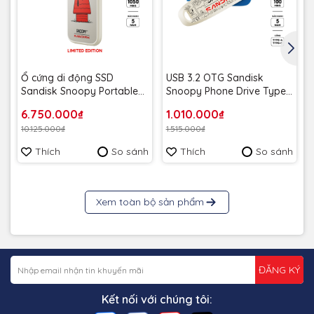
Ổ cứng di động SSD
USB 3.2 OTG Sandisk
Sandisk Snoopy Portable
Snoopy Phone Drive Type-
Limited Edition 1TB E61
C SDDDC6 256GB 100MB/s
6.750.000₫
1.010.000₫
1050MB/s SDSSDE61-1T00-
SDDDC6-256G-PS46 Màu
10.125.000₫
1.515.000₫
AP - Bảo hành 5 năm
Xanh - Bảo hành 5 năm
Thích
So sánh
Thích
So sánh
Xem toàn bộ sản phẩm
ĐĂNG KÝ
Kết nối với chúng tôi: