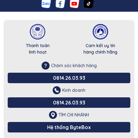
Thanh toán
Cam kết uy tín
linh hoạt
hàng chính hãng
Chăm sóc khách hàng
0814.26.03.93
Kinh doanh
0814.26.03.93
TÌM CHI NHÁNH
Hệ thống ByteBox