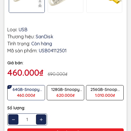
Loại:
USB
Thương hiệu:
SanDisk
Tình trạng:
Còn hàng
Mã sản phẩm:
USB04112501
Giá bán:
460.000₫
690.000₫
64GB-Snoopy
128GB-Snoopy
256GB-Snoopy
Vàng
Đỏ
Xanh
460.000₫
620.000₫
1.010.000₫
Số lượng: