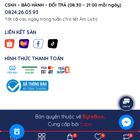
CSKH – BẢO HÀNH – ĐỔI TRẢ (08:30 – 21:00 mỗi ngày)
0824.26.03.93
Tất cả các ngày trong tuần (Trừ tết Âm Lịch)
LIÊN KẾT SÀN
HÌNH THỨC THANH TOÁN
Bản quyền thuộc về
ByteBox
.
Cung cấp bởi
Sapo
0
0
0