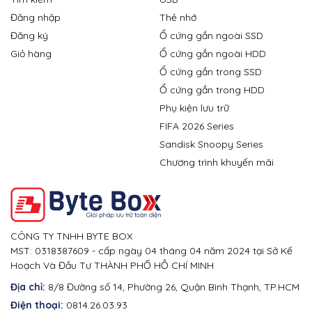
Đăng nhập
Thẻ nhớ
Đăng ký
Ổ cứng gắn ngoài SSD
Giỏ hàng
Ổ cứng gắn ngoài HDD
Ổ cứng gắn trong SSD
Ổ cứng gắn trong HDD
Phụ kiện lưu trữ
FIFA 2026 Series
Sandisk Snoopy Series
Chương trình khuyến mãi
CÔNG TY TNHH BYTE BOX
MST: 0318387609 - cấp ngày 04 tháng 04 năm 2024 tại Sở Kế
Hoạch Và Đầu Tư THÀNH PHỐ HỒ CHÍ MINH
Địa chỉ:
8/8 Đường số 14, Phường 26, Quận Bình Thạnh, TP.HCM
Điện thoại:
0814.26.03.93