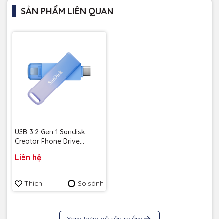
SẢN PHẨM LIÊN QUAN
USB 3.2 Gen 1 Sandisk
Creator Phone Drive
SDIXD0N 256GB Type-C &
Liên hệ
Lightning SDIXD0N-256G-
GN6TP- Bảo hành 2 năm
Thích
So sánh
Xem toàn bộ sản phẩm