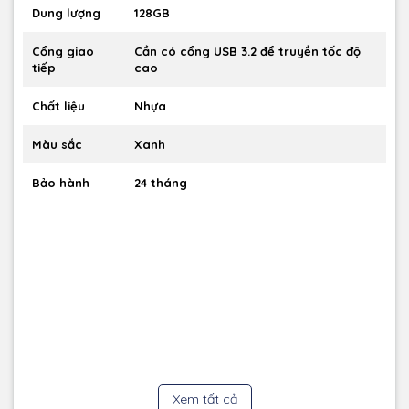
Dung lượng
128GB
Sở hữu thiết kế kim loại bền bỉ, kết hợp màu sắc nổi bật và
hiện đại, sản phẩm không chỉ chắc chắn mà còn thể hiện cá
Cổng giao
Cần có cổng USB 3.2 để truyền tốc độ
tính riêng của bạn.
tiếp
cao
Chất liệu
Nhựa
Màu sắc
Xanh
Bảo hành
24 tháng
Xem tất cả