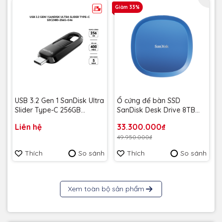
Giảm 33%
USB 3.2 Gen 1 SanDisk Ultra
Ổ cứng để bàn SSD
Slider Type-C 256GB
SanDisk Desk Drive 8TB
400MB/s SDCZ480-256G-
USB-A Type-C 1000MB/s
Liên hệ
33.300.000₫
G46 - Bảo hành 5 năm
SDSSDT40C-8T00-A25 -
49.950.000₫
Bảo Hành 3 năm
Thích
So sánh
Thích
So sánh
Xem toàn bộ sản phẩm