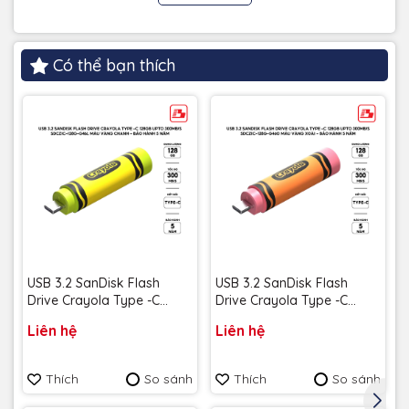
Có thể bạn thích
USB 3.2 SanDisk Flash
USB 3.2 SanDisk Flash
Drive Crayola Type -C
Drive Crayola Type -C
128GB upto 300MB/s
128GB upto 300MB/s
Liên hệ
Liên hệ
SDCZIC-128G-G46L màu
SDCZIC-128G-G46O màu
vàng chanh - Bảo hành 5
vàng xoài - Bảo hành 5
năm
năm
Thích
So sánh
Thích
So sánh