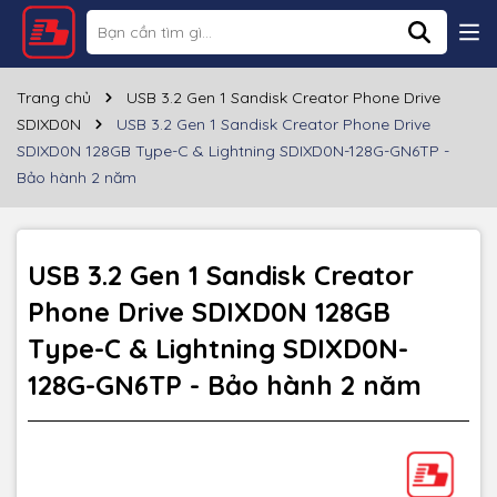
Thông số kỹ thuật
Thương hiệu
SANDISK
Trang chủ
USB 3.2 Gen 1 Sandisk Creator Phone Drive
SDIXD0N
USB 3.2 Gen 1 Sandisk Creator Phone Drive
Dung lượng
128GB
SDIXD0N 128GB Type-C & Lightning SDIXD0N-128G-GN6TP -
Bảo hành 2 năm
Cổng giao tiếp
Cần có cổng USB 3.2 để truyền tốc độ cao
Chất liệu
Nhựa
USB 3.2 Gen 1 Sandisk Creator
Màu sắc
Xanh
Phone Drive SDIXD0N 128GB
Bảo hành
24 tháng
Type-C & Lightning SDIXD0N-
128G-GN6TP - Bảo hành 2 năm