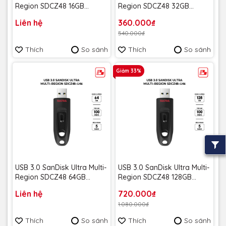
Region SDCZ48 16GB
Region SDCZ48 32GB
100MB/s SDCZ48-016G-U46
100MB/s SDCZ48-032G-U46
Liên hệ
360.000₫
- Bảo hành 5 năm
- Bảo hành 5 năm
540.000₫
Thích
So sánh
Thích
So sánh
Giảm 33%
USB 3.0 SanDisk Ultra Multi-
USB 3.0 SanDisk Ultra Multi-
Region SDCZ48 64GB
Region SDCZ48 128GB
100MB/s SDCZ48-064G-U46
100MB/s SDCZ48-128G-U46
Liên hệ
720.000₫
- Bảo hành 5 năm
- Bảo hành 5 năm
1.080.000₫
Thích
So sánh
Thích
So sánh