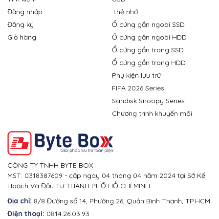
Đăng nhập
Thẻ nhớ
Đăng ký
Ổ cứng gắn ngoài SSD
Giỏ hàng
Ổ cứng gắn ngoài HDD
Ổ cứng gắn trong SSD
Ổ cứng gắn trong HDD
Phụ kiện lưu trữ
FIFA 2026 Series
Sandisk Snoopy Series
Chương trình khuyến mãi
CÔNG TY TNHH BYTE BOX
MST: 0318387609 - cấp ngày 04 tháng 04 năm 2024 tại Sở Kế
Hoạch Và Đầu Tư THÀNH PHỐ HỒ CHÍ MINH
Địa chỉ:
8/8 Đường số 14, Phường 26, Quận Bình Thạnh, TP.HCM
Điện thoại:
0814.26.03.93