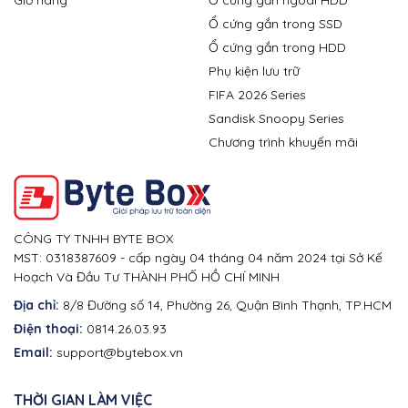
Ổ cứng gắn trong SSD
Ổ cứng gắn trong HDD
Phụ kiện lưu trữ
FIFA 2026 Series
Sandisk Snoopy Series
Chương trình khuyến mãi
CÔNG TY TNHH BYTE BOX
MST: 0318387609 - cấp ngày 04 tháng 04 năm 2024 tại Sở Kế
Hoạch Và Đầu Tư THÀNH PHỐ HỒ CHÍ MINH
Địa chỉ:
8/8 Đường số 14, Phường 26, Quận Bình Thạnh, TP.HCM
Điện thoại:
0814.26.03.93
Email:
support@bytebox.vn
THỜI GIAN LÀM VIỆC