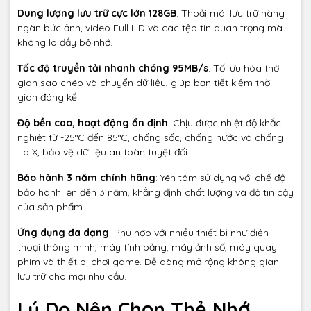
Dung lượng lưu trữ cực lớn 128GB
: Thoải mái lưu trữ hàng
ngàn bức ảnh, video Full HD và các tệp tin quan trọng mà
không lo đầy bộ nhớ.
Tốc độ truyền tải nhanh chóng 95MB/s
: Tối ưu hóa thời
gian sao chép và chuyển dữ liệu, giúp bạn tiết kiệm thời
gian đáng kể.
Độ bền cao, hoạt động ổn định
: Chịu được nhiệt độ khắc
nghiệt từ -25°C đến 85°C, chống sốc, chống nước và chống
tia X, bảo vệ dữ liệu an toàn tuyệt đối.
Bảo hành 3 năm chính hãng
: Yên tâm sử dụng với chế độ
bảo hành lên đến 3 năm, khẳng định chất lượng và độ tin cậy
của sản phẩm.
Ứng dụng đa dạng
: Phù hợp với nhiều thiết bị như điện
thoại thông minh, máy tính bảng, máy ảnh số, máy quay
phim và thiết bị chơi game. Dễ dàng mở rộng không gian
lưu trữ cho mọi nhu cầu.
Lý Do Nên Chọn Thẻ Nhớ