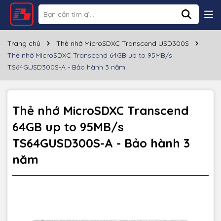
Thông số kỹ thuật
Thương hiệu
Transcend
Trang chủ
Thẻ nhớ MicroSDXC Transcend USD300S
Thẻ nhớ MicroSDXC Transcend 64GB up to 95MB/s
Dung lượng
64GB
TS64GUSD300S-A - Bảo hành 3 năm
Loại thẻ
MicroSDXC
Tốc độ đọc
~95MB/s
Thẻ nhớ MicroSDXC Transcend
64GB up to 95MB/s
Tốc độ ghi
~40MB/s
TS64GUSD300S-A - Bảo hành 3
Quay Video FullHD, ĐTDĐ, máy ảnh, camera
Nhu cầu sử
an ninh...
năm
dụng
Bảo hành
36 tháng