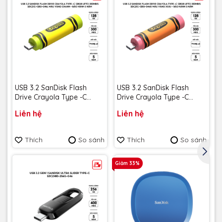
USB 3.2 SanDisk Flash
USB 3.2 SanDisk Flash
Drive Crayola Type -C
Drive Crayola Type -C
128GB upto 300MB/s
128GB upto 300MB/s
Liên hệ
Liên hệ
SDCZIC-128G-G46L màu
SDCZIC-128G-G46O màu
vàng chanh - Bảo hành 5
vàng xoài - Bảo hành 5
năm
năm
Thích
So sánh
Thích
So sánh
Giảm 33%