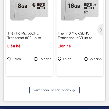
Thẻ nhớ MicroSDHC
Thẻ nhớ MicroSDHC
Transcend 8GB up to
Transcend 16GB up to
95MB/s TS8GUSD300S -
95MB/s TS16GUSD300S-A -
Liên hệ
Liên hệ
Bảo hành 3 năm
Bảo hành 3 năm
Thích
So sánh
Thích
So sánh
Xem toàn bộ sản phẩm