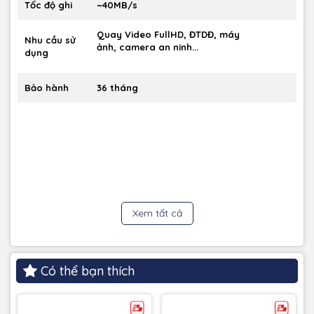
Tốc độ ghi
~40MB/s
Quay Video FullHD, ĐTDĐ, máy
Nhu cầu sử
ảnh, camera an ninh...
dụng
Bảo hành
36 tháng
Xem tất cả
Có thể bạn thích