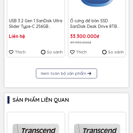
USB 3.2 Gen 1 SanDisk Ultra
Ổ cứng để bàn SSD
Slider Type-C 256GB
SanDisk Desk Drive 8TB
400MB/s SDCZ480-256G-
USB-A Type-C 1000MB/s
Liên hệ
33.300.000₫
G46 - Bảo hành 5 năm
SDSSDT40C-8T00-A25 -
49.950.000₫
Bảo Hành 3 năm
Thích
So sánh
Thích
So sánh
Xem toàn bộ sản phẩm
SẢN PHẨM LIÊN QUAN