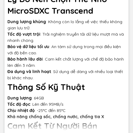
MicroSDXC Transcend
Dung lượng khủng
: Không còn lo lắng về việc thiếu không
gian lưu trữ.
Tốc độ vượt trội
: Trải nghiệm truyền tải dữ liệu mượt mà và
nhanh chóng.
Bảo vệ dữ liệu tối ưu
: An tâm sử dụng trong mọi điều kiện
với độ bền cao.
Bảo hành lâu dài
: Cam kết chất lượng với chế độ bảo hành
lên đến 3 năm.
Đa dụng và linh hoạt
: Sử dụng dễ dàng với nhiều loại thiết
bị khác nhau.
Thông Số Kỹ Thuật
Dung lượng
: 64GB
Tốc độ đọc
: Lên đến 95MB/s
Chịu nhiệt độ
: -25°C đến 85°C
Khả năng chống sốc, chống nước, chống tia X
Cam Kết Từ Người Bán