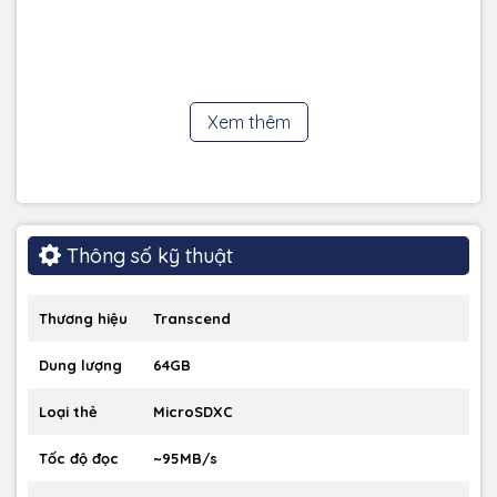
Hàng chính hãng 100%
Giao hàng nhanh chóng, đúng hẹn
Đổi trả dễ dàng nếu có lỗi từ nhà sản xuất
Hỗ trợ tư vấn nhiệt tình trước và sau khi mua hàng
Xem thêm
Thông số kỹ thuật
Thương hiệu
Transcend
Dung lượng
64GB
Loại thẻ
MicroSDXC
Tốc độ đọc
~95MB/s