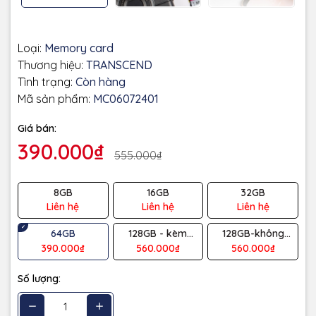
Loại:
Memory card
Thương hiệu:
TRANSCEND
Tình trạng:
Còn hàng
Mã sản phẩm:
MC06072401
Giá bán:
390.000₫
555.000₫
8GB
16GB
32GB
Liên hệ
Liên hệ
Liên hệ
64GB
128GB - kèm
128GB-không
adaptor
kèm adaptor
390.000₫
560.000₫
560.000₫
Số lượng: