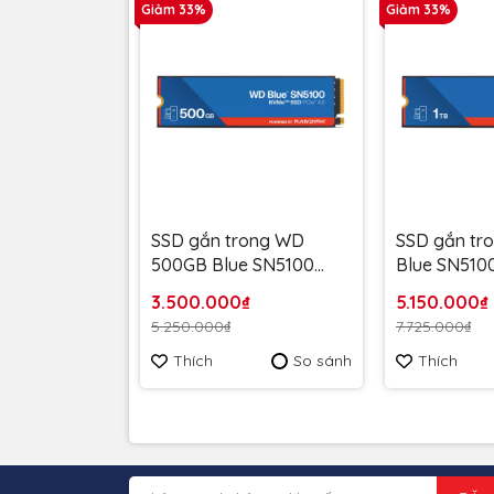
Giảm 33%
Giảm 33%
SSD gắn trong WD
SSD gắn tr
500GB Blue SN5100
Blue SN510
PCle Gen4x 4 NVMe M.2
4 NVMe M.2
3.500.000₫
5.150.000₫
WDS500G5B0E - Bảo
WDS100T5B
5.250.000₫
7.725.000₫
Hành 5 năm
Hành 5 năm
Thích
So sánh
Thích