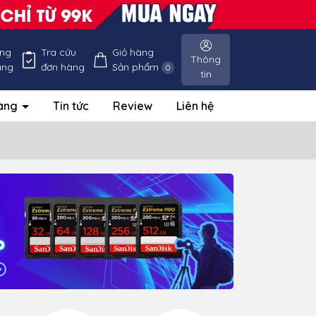
ống
Tra cứu
Giỏ hàng
Thông
àng
đơn hàng
Sản phẩm
0
tin
hàng
Tin tức
Review
Liên hệ