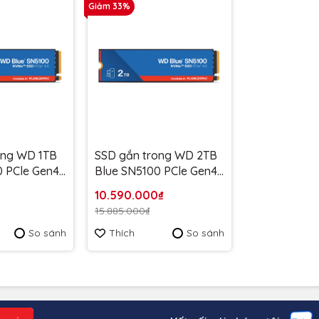
Giảm 33%
ong WD 1TB
SSD gắn trong WD 2TB
0 PCle Gen4x
Blue SN5100 PCle Gen4x
4 NVMe M.2
10.590.000₫
0E - Bảo
WDS200T5B0EE upto
15.885.000₫
7100Mb/s - Bảo Hành 5
So sánh
Thích
So sánh
năm