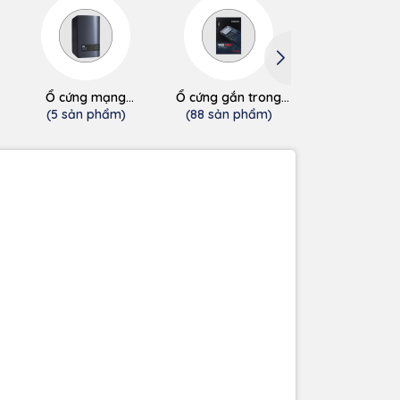
Ổ cứng mạng
Ổ cứng gắn trong
Ổ cứng gắn t
(NAS/Cloud)
SSD
HDD
(5 sản phẩm)
(88 sản phẩm)
(0 sản phẩ