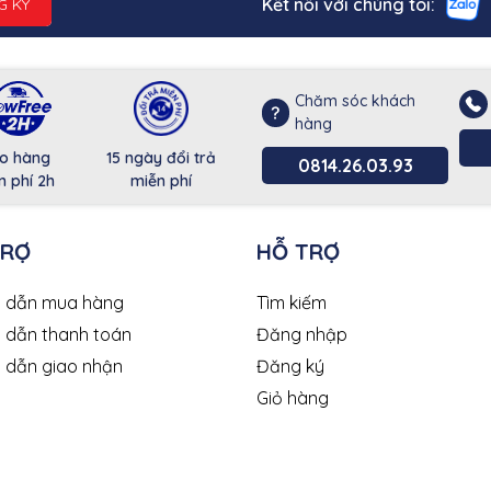
Kết nối với chúng tôi:
G KÝ
Chăm sóc khách
hàng
o hàng
15 ngày đổi trả
0814.26.03.93
n phí 2h
miễn phí
TRỢ
HỖ TRỢ
 dẫn mua hàng
Tìm kiếm
 dẫn thanh toán
Đăng nhập
 dẫn giao nhận
Đăng ký
Giỏ hàng