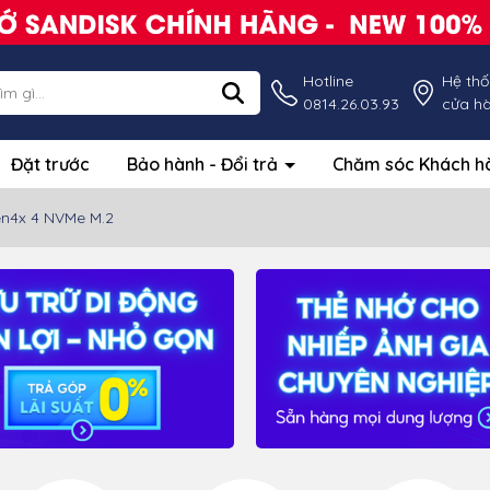
Hotline
Hệ th
0814.26.03.93
cửa h
Đặt trước
Bảo hành - Đổi trả
Chăm sóc Khách 
n4x 4 NVMe M.2