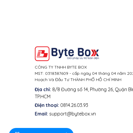
CÔNG TY TNHH BYTE BOX
MST: 0318387609 - cấp ngày 04 tháng 04 năm 202
Hoạch Và Đầu Tư THÀNH PHỐ HỒ CHÍ MINH
Địa chỉ:
8/8 Đường số 14, Phường 26, Quận Bì
TP.HCM
Điện thoại:
0814.26.03.93
Email:
support@bytebox.vn