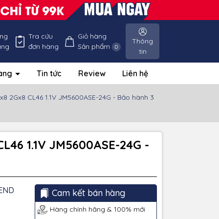
ống
Tra cứu
Giỏ hàng
Thông
àng
đơn hàng
Sản phẩm
0
tin
hàng
Tin tức
Review
Liên hệ
8 2Gx8 CL46 1.1V JM5600ASE-24G - Bảo hành 3
L46 1.1V JM5600ASE-24G -
END
Cam kết bán hàng
Hàng chính hãng & 100% mới