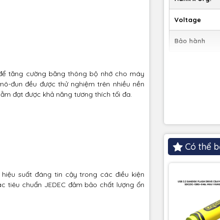
Voltage
Bảo hành
 để tăng cường băng thông bộ nhớ cho máy
 mô-đun đều được thử nghiệm trên nhiều nền
m đạt được khả năng tương thích tối đa.
Có thể b
iệu suất đáng tin cậy trong các điều kiện
ác tiêu chuẩn JEDEC đảm bảo chất lượng ổn