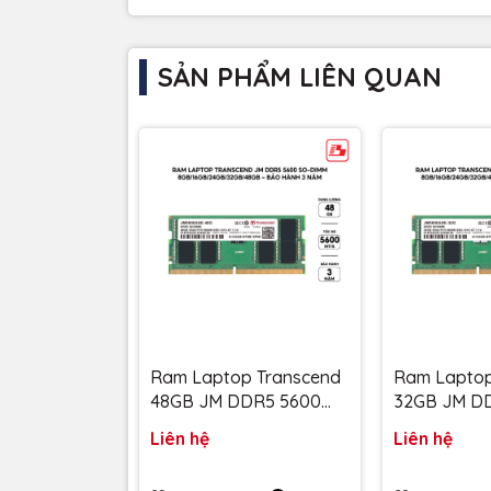
SẢN PHẨM LIÊN QUAN
Ram Laptop Transcend
Ram Laptop
48GB JM DDR5 5600
32GB JM D
SO-DIMM 2Rx8 3Gx8
SO-DIMM 2R
Liên hệ
Liên hệ
CL46 1.1V JM5600ASE-
CL46 1.1V 
48G - Bảo hành 3 năm
32G - Bảo 