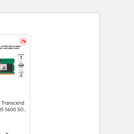
 Transcend
5 5600 SO-
1Gx16 CL46
ASG-8G -
 năm