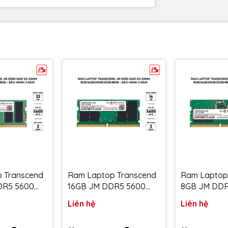
 Transcend
Ram Laptop Transcend
Ram Laptop
DR5 5600
16GB JM DDR5 5600
8GB JM DDR
x8 2Gx8
SO-DIMM 1Rx8 2Gx8
DIMM 1Rx16 
Liên hệ
Liên hệ
JM5600ASE-
CL46 1.1V JM5600ASE-
1.1V JM5600
hành 3 năm
16G - Bảo hành 3 năm
Bảo hành 3