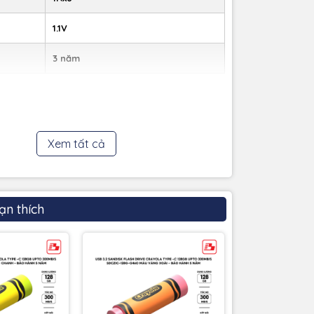
1.1V
3 năm
Xem tất cả
ạn thích