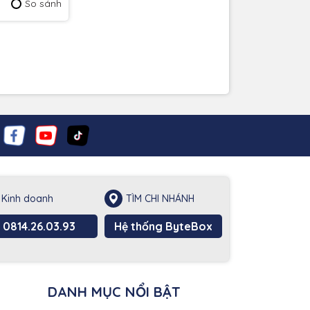
So sánh
Kinh doanh
TÌM CHI NHÁNH
0814.26.03.93
Hệ thống ByteBox
DANH MỤC NỔI BẬT