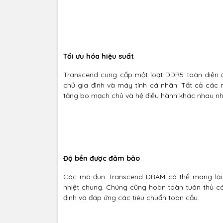
Tối ưu hóa hiệu suất
Transcend cung cấp một loạt DDR5 toàn diện
chủ gia đình và máy tính cá nhân. Tất cả các
tảng bo mạch chủ và hệ điều hành khác nhau nhằ
Độ bền được đảm bảo
Các mô-đun Transcend DRAM có thể mang lại h
nhiệt chung. Chúng cũng hoàn toàn tuân thủ c
định và đáp ứng các tiêu chuẩn toàn cầu.