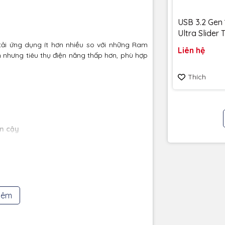
USB 3.2 Gen 
Ultra Slider
256GB 400
 tải ứng dụng ít hơn nhiều so với những Ram
Liên hệ
SDCZ480-25
nhưng tiêu thụ điện năng thấp hơn, phù hợp
Bảo hành 5
Thích
in cậy
 sản xuất với chip DRAM thương hiệu, cấp
nghiêm ngặt của Transcend và kiểm tra môi
hêm