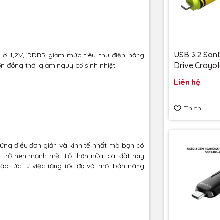
USB 3.2 SanD
 ở 1,2V, DDR5 giảm mức tiêu thụ điện năng
Drive Crayol
ơn đồng thời giảm nguy cơ sinh nhiệt
128GB upto
Liên hệ
SDCZIC-128
vàng chanh - Bảo hành
Thích
5 năm
ng điều đơn giản và kinh tế nhất mà bạn có
 trở nên mạnh mẽ. Tốt hơn nữa, cài đặt này
lập tức từ việc tăng tốc độ với một bản nâng