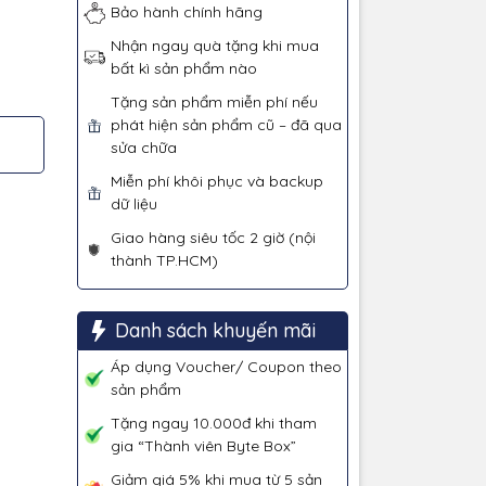
Bảo hành chính hãng
Nhận ngay quà tặng khi mua
bất kì sản phẩm nào
Tặng sản phẩm miễn phí nếu
phát hiện sản phẩm cũ – đã qua
sửa chữa
Miễn phí khôi phục và backup
dữ liệu
Giao hàng siêu tốc 2 giờ (nội
thành TP.HCM)
Danh sách khuyến mãi
Áp dụng Voucher/ Coupon theo
sản phẩm
Tặng ngay 10.000đ khi tham
gia “Thành viên Byte Box”
Giảm giá 5% khi mua từ 5 sản