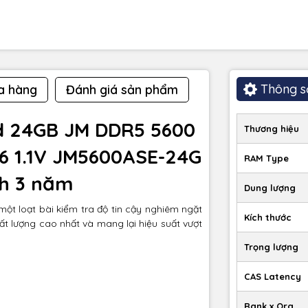
Thông s
a hàng
Đánh giá sản phẩm
d 24GB JM DDR5 5600
Thương hiệu
6 1.1V JM5600ASE-24G
RAM Type
nh 3 năm
Dung lượng
ột loạt bài kiểm tra độ tin cậy nghiêm ngặt
Kích thước
t lượng cao nhất và mang lại hiệu suất vượt
Trọng lượng
CAS Latency
Rank x Org.