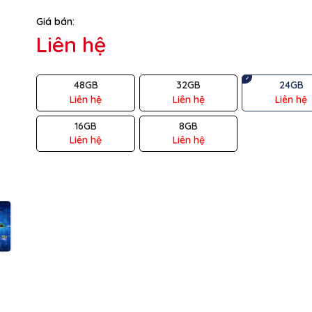
Giá bán:
iệu
TRANSCEND
Liên hệ
DDR5
48GB
32GB
24GB
ng
24GB
Liên hệ
Liên hệ
Liên hệ
c
8.0 x 2.21 x 0.381 (cm)
16GB
8GB
Liên hệ
Liên hệ
ng
8.6g
ncy
CL46
g.
1Rx8
1.1V
3 năm