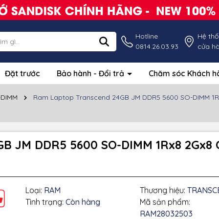
Hotline
Hệ th
0814.26.03.93
cửa h
Đặt trước
Bảo hành - Đổi trả
Chăm sóc Khách 
-DIMM
Ram Laptop Transcend 24GB JM DDR5 5600 SO-DIMM 1Rx
B JM DDR5 5600 SO-DIMM 1Rx8 2Gx8 C
Loại:
RAM
Thương hiệu:
TRANSC
Tình trạng:
Còn hàng
Mã sản phẩm:
RAM28032503
g số kỹ thuật