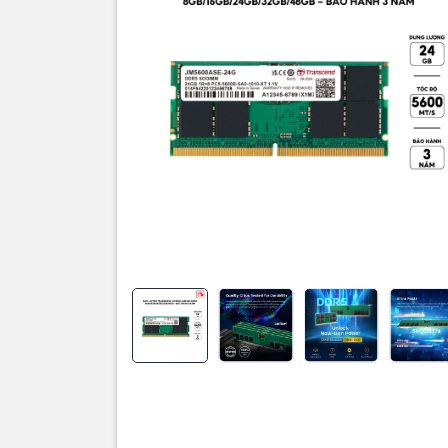
Thương h
RAM Type
Dung lượ
Kích thướ
Trọng lượ
CAS Late
Rank x Or
Voltage
Bảo hành