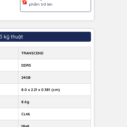
phẩm trở lên
ố kỹ thuật
TRANSCEND
DDR5
24GB
8.0 x 2.21 x 0.381 (cm)
8.6g
CL46
1Rx8