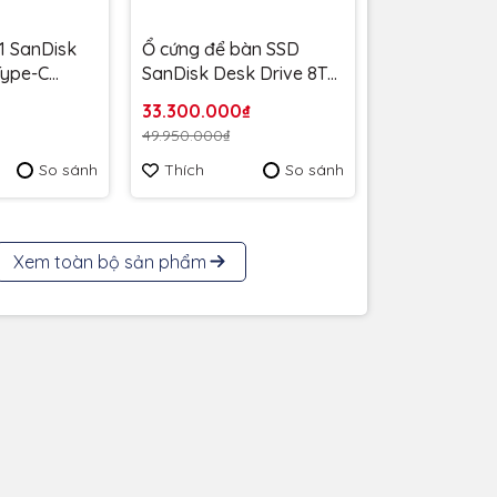
1 SanDisk
Ổ cứng để bàn SSD
 Type-C
SanDisk Desk Drive 8TB
MB/s
USB-A Type-C
33.300.000₫
6G-G46 -
1000MB/s SDSSDT40C-
49.950.000₫
 năm
8T00-A25 - Bảo Hành 3
So sánh
Thích
So sánh
năm
Xem toàn bộ sản phẩm