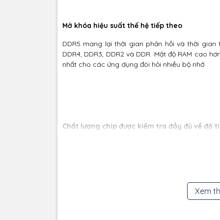
Mở khóa hiệu suất thế hệ tiếp theo
DDR5 mang lại thời gian phản hồi và thời gian
DDR4, DDR3, DDR2 và DDR. Mật độ RAM cao hơn 
nhất cho các ứng dụng đòi hỏi nhiều bộ nhớ
Chất lượng chip được kiểm tra đầy đủ về độ t
Các mô-đun bộ nhớ JetRam của Transcend được
ETT thực sự đã vượt qua quy trình sàng lọc 
trường nghiêm ngặt
Xem t