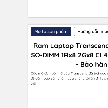
Mô tả sản phẩm
Hướng dẫn mu
Ram Laptop Transcen
SO-DIMM 1Rx8 2Gx8 CL4
- Bảo hà
Các mô-đun bộ nhớ của Transcend đã trải qua m
để đảm bảo sản phẩm của chúng tôi ổn định, chấ
trội.