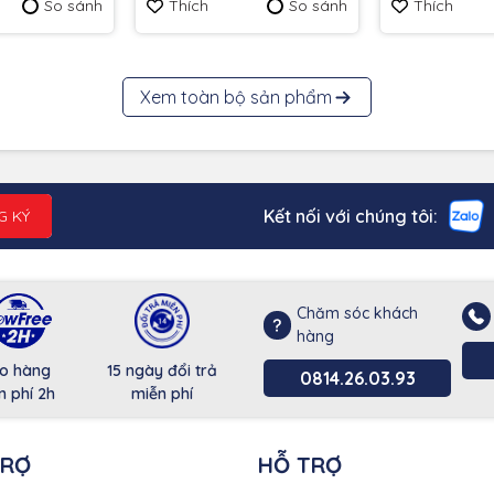
So sánh
Thích
So sánh
Thích
Xem toàn bộ sản phẩm
Kết nối với chúng tôi:
G KÝ
Chăm sóc khách
hàng
o hàng
15 ngày đổi trả
0814.26.03.93
n phí 2h
miễn phí
TRỢ
HỖ TRỢ