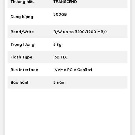
Thương hiệu
TRANSCEND
500GB
Dung lượng
Read/Write
R/W up to 3200/1900 MB/s
Trọng lượng
5.8g
Flash Type
3D TLC
Bus Interface
NVMe PCIe Gen3 x4
Bảo hành
5 năm
💾 Mỏng Nhẹ – Dung Lượng Lớn
Dù sở hữu thiết kế mỏng nhẹ, nhưng MTE245S lại cung cấp
dung lượng lên đến 4TB, đáp ứng hoàn hảo nhu cầu lưu trữ
lớn của game thủ, kỹ sư phần mềm, biên tập viên video và
người dùng chuyên nghiệp.