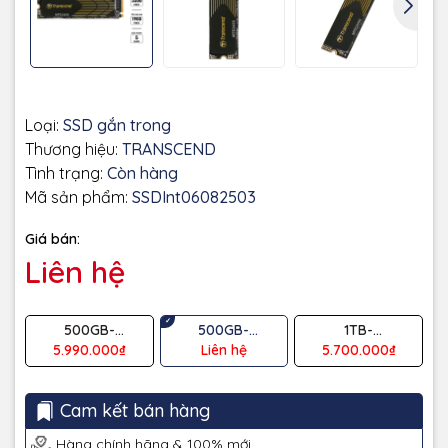
Loại:
SSD gắn trong
Thương hiệu:
TRANSCEND
Tình trạng:
Còn hàng
Mã sản phẩm:
SSDInt06082503
Giá bán:
Liên hệ
500GB-
500GB-
1TB-
4800/2800MB/s
3200/1900MB/s
3200/1900MB/s
5.990.000₫
Liên hệ
5.700.000₫
Cam kết bán hàng
Hàng chính hãng & 100% mới