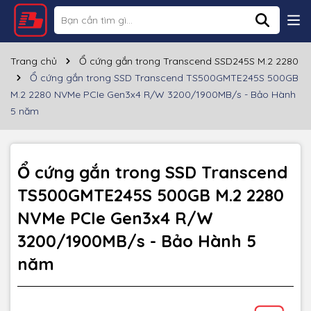
Thông số kỹ thuật
Thương hiệu
TRANSCEND
Trang chủ
Ổ cứng gắn trong Transcend SSD245S M.2 2280
Ổ cứng gắn trong SSD Transcend TS500GMTE245S 500GB
500GB
Dung lượng
M.2 2280 NVMe PCIe Gen3x4 R/W 3200/1900MB/s - Bảo Hành
5 năm
Read/Write
R/W up to 3200/1900 MB/s
Trọng lượng
5.8g
Ổ cứng gắn trong SSD Transcend
Flash Type
3D TLC
TS500GMTE245S 500GB M.2 2280
NVMe PCIe Gen3x4 R/W
Bus Interface
NVMe PCIe Gen3 x4
3200/1900MB/s - Bảo Hành 5
Bảo hành
5 năm
năm