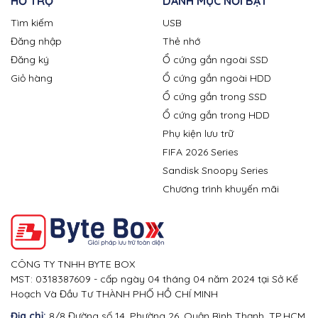
HỖ TRỢ
DANH MỤC NỔI BẬT
Tìm kiếm
USB
Đăng nhập
Thẻ nhớ
Đăng ký
Ổ cứng gắn ngoài SSD
Giỏ hàng
Ổ cứng gắn ngoài HDD
Ổ cứng gắn trong SSD
Ổ cứng gắn trong HDD
Phụ kiện lưu trữ
FIFA 2026 Series
Sandisk Snoopy Series
Chương trình khuyến mãi
CÔNG TY TNHH BYTE BOX
MST: 0318387609 - cấp ngày 04 tháng 04 năm 2024 tại Sở Kế
Hoạch Và Đầu Tư THÀNH PHỐ HỒ CHÍ MINH
Địa chỉ:
8/8 Đường số 14, Phường 26, Quận Bình Thạnh, TP.HCM