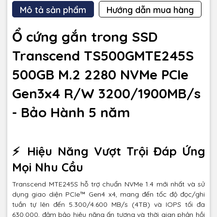
Mô tả sản phẩm
Hướng dẫn mua hàng
Ổ cứng gắn trong SSD
Transcend TS500GMTE245S
500GB M.2 2280 NVMe PCIe
Gen3x4 R/W 3200/1900MB/s
- Bảo Hành 5 năm
⚡ Hiệu Năng Vượt Trội Đáp Ứng
Mọi Nhu Cầu
Transcend MTE245S hỗ trợ chuẩn NVMe 1.4 mới nhất và sử
dụng giao diện PCIe™ Gen4 x4, mang đến tốc độ đọc/ghi
tuần tự lên đến 5.300/4.600 MB/s (4TB) và IOPS tối đa
630.000, đảm bảo hiệu năng ấn tượng và thời gian phản hồi