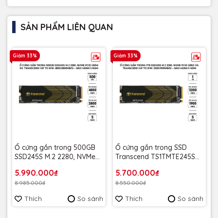
SẢN PHẨM LIÊN QUAN
Giảm 33%
Giảm 33%
Ổ cứng gắn trong 500GB
Ổ cứng gắn trong SSD
SSD245S M.2 2280, NVMe
Transcend TS1TMTE245S
PCIe Gen4 x4, Transcend
1TB M.2 2280 NVMe PCIe
5.990.000₫
5.700.000₫
(up to R/W:
Gen4x4 R/W
8.985.000₫
8.550.000₫
4800/2800MB/s) - Bảo
3200/1900MB/s - Bảo
Hành 5 năm
Hành 5 năm
Thích
So sánh
Thích
So sánh