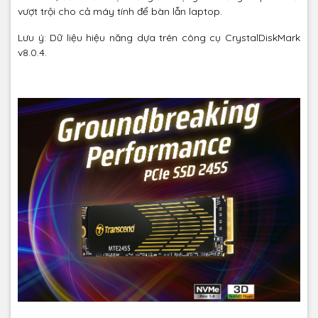
vượt trội cho cả máy tính để bàn lẫn laptop.
Lưu ý: Dữ liệu hiệu năng dựa trên công cụ CrystalDiskMark
v8.0.4.