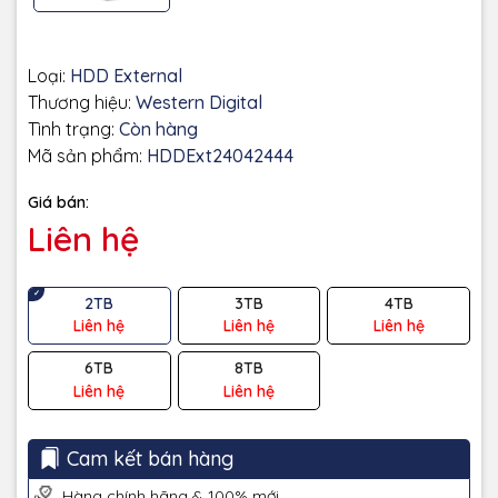
Loại:
HDD External
Thương hiệu:
Western Digital
Tình trạng:
Còn hàng
Mã sản phẩm:
HDDExt24042444
Giá bán:
Liên hệ
2TB
3TB
4TB
Liên hệ
Liên hệ
Liên hệ
6TB
8TB
Liên hệ
Liên hệ
Cam kết bán hàng
Hàng chính hãng & 100% mới