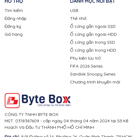
HỖ TRỢ
DANH MỤC NỔI BẬT
Tìm kiếm
USB
Đăng nhập
Thẻ nhớ
Đăng ký
Ổ cứng gắn ngoài SSD
Giỏ hàng
Ổ cứng gắn ngoài HDD
Ổ cứng gắn trong SSD
Ổ cứng gắn trong HDD
Phụ kiện lưu trữ
FIFA 2026 Series
Sandisk Snoopy Series
Chương trình khuyến mãi
CÔNG TY TNHH BYTE BOX
MST: 0318387609 - cấp ngày 04 tháng 04 năm 2024 tại Sở Kế
Hoạch Và Đầu Tư THÀNH PHỐ HỒ CHÍ MINH
Địa chỉ:
8/8 Đường số 14, Phường 26, Quận Bình Thạnh, TP.HCM