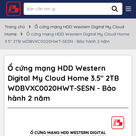
Thông số kỹ thuật
Thương hiệu
Western Digital
Trang chủ
Ổ cứng mạng HDD Western Digital My Cloud
Home
Ổ cứng mạng HDD Western Digital My Cloud Home
Loại ổ cứng
HDD 3.5''
3.5" 2TB WDBVXC0020HWT-SESN - Bảo hành 2 năm
Dung lượng
2TB
Cổng giao tiếp
RJ45
(10/100/1000 MB/s)
,
USB-A 3.0
Ổ cứng mạng HDD Western
Digital My Cloud Home 3.5" 2TB
Tốc độ đọc
~120MB/s
WDBVXC0020HWT-SESN - Bảo
Tốc độ ghi
~100MB/s
hành 2 năm
Kích thước
177.50x53x140 mm
Chất liệu
Nhựa
Màu sắc
Trắng