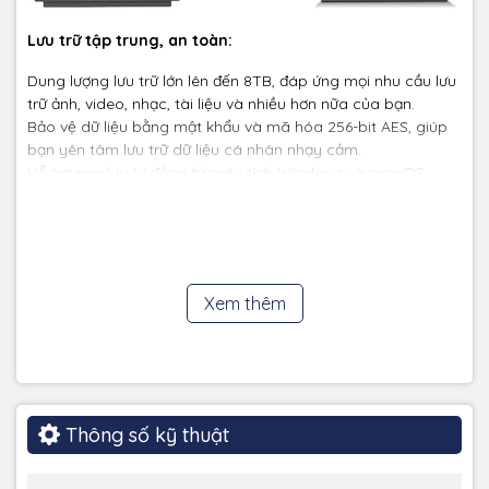
Lưu trữ tập trung, an toàn:
Dung lượng lưu trữ lớn lên đến 8TB, đáp ứng mọi nhu cầu lưu
trữ ảnh, video, nhạc, tài liệu và nhiều hơn nữa của bạn.
Bảo vệ dữ liệu bằng mật khẩu và mã hóa 256-bit AES, giúp
bạn yên tâm lưu trữ dữ liệu cá nhân nhạy cảm.
Hỗ trợ sao lưu tự động từ máy tính Windows và macOS,
đảm bảo dữ liệu quan trọng của bạn luôn được bảo vệ an
toàn.
Chia sẻ dễ dàng:
Xem thêm
Thông số kỹ thuật
Chia sẻ ảnh, video và tài liệu với bạn bè, gia đình hoặc đồng
nghiệp một cách dễ dàng.