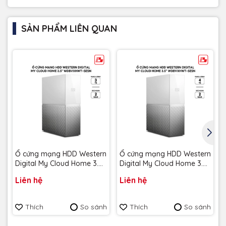
SẢN PHẨM LIÊN QUAN
Ổ cứng mạng HDD Western
Ổ cứng mạng HDD Western
Digital My Cloud Home 3.5"
Digital My Cloud Home 3.5"
3TB WDBVXC0030HWT-
4TB WDBVXC0040HWT-
Liên hệ
Liên hệ
SESN - Bảo hành 2 năm
SESN - Bảo hành 2 năm
Thích
So sánh
Thích
So sánh