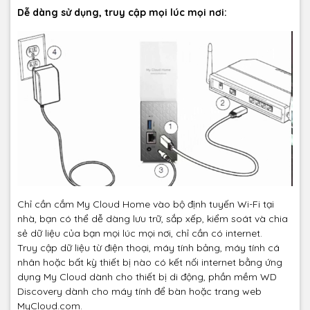
Dễ dàng sử dụng, truy cập mọi lúc mọi nơi:
Chỉ cần cắm My Cloud Home vào bộ định tuyến Wi-Fi tại
nhà, bạn có thể dễ dàng lưu trữ, sắp xếp, kiểm soát và chia
sẻ dữ liệu của bạn mọi lúc mọi nơi, chỉ cần có internet.
Truy cập dữ liệu từ điện thoại, máy tính bảng, máy tính cá
nhân hoặc bất kỳ thiết bị nào có kết nối internet bằng ứng
dụng My Cloud dành cho thiết bị di động, phần mềm WD
Discovery dành cho máy tính để bàn hoặc trang web
MyCloud.com.