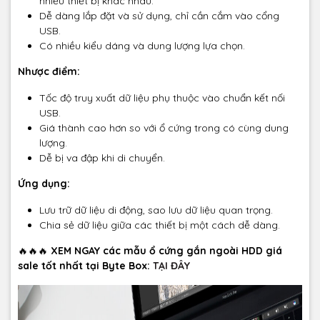
nhiều thiết bị khác nhau.
Dễ dàng lắp đặt và sử dụng, chỉ cần cắm vào cổng
USB.
Có nhiều kiểu dáng và dung lượng lựa chọn.
Nhược điểm:
Tốc độ truy xuất dữ liệu phụ thuộc vào chuẩn kết nối
USB.
Giá thành cao hơn so với ổ cứng trong có cùng dung
lượng.
Dễ bị va đập khi di chuyển.
Ứng dụng:
Lưu trữ dữ liệu di động, sao lưu dữ liệu quan trọng.
Chia sẻ dữ liệu giữa các thiết bị một cách dễ dàng.
🔥🔥🔥
XEM NGAY các mẫu ổ cứng gắn ngoài HDD giá
sale tốt nhất tại Byte Box:
TẠI ĐÂY