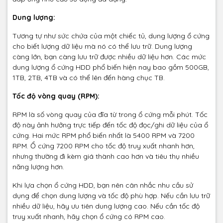
Dung lượng:
Tương tự như sức chứa của một chiếc tủ, dung lượng ổ cứng
cho biết lượng dữ liệu mà nó có thể lưu trữ. Dung lượng
càng lớn, bạn càng lưu trữ được nhiều dữ liệu hơn. Các mức
dung lượng ổ cứng HDD phổ biến hiện nay bao gồm 500GB,
1TB, 2TB, 4TB và có thể lên đến hàng chục TB.
Tốc độ vòng quay (RPM):
RPM là số vòng quay của đĩa từ trong ổ cứng mỗi phút. Tốc
độ này ảnh hưởng trực tiếp đến tốc độ đọc/ghi dữ liệu của ổ
cứng. Hai mức RPM phổ biến nhất là 5400 RPM và 7200
RPM. Ổ cứng 7200 RPM cho tốc độ truy xuất nhanh hơn,
nhưng thường đi kèm giá thành cao hơn và tiêu thụ nhiều
năng lượng hơn.
Khi lựa chọn ổ cứng HDD, bạn nên cân nhắc nhu cầu sử
dụng để chọn dung lượng và tốc độ phù hợp. Nếu cần lưu trữ
nhiều dữ liệu, hãy ưu tiên dung lượng cao. Nếu cần tốc độ
truy xuất nhanh, hãy chọn ổ cứng có RPM cao.