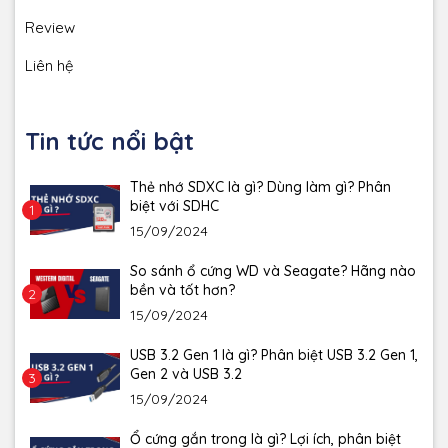
Review
Liên hệ
Tin tức nổi bật
Thẻ nhớ SDXC là gì? Dùng làm gì? Phân
biệt với SDHC
1
15/09/2024
So sánh ổ cứng WD và Seagate? Hãng nào
bền và tốt hơn?
2
15/09/2024
USB 3.2 Gen 1 là gì? Phân biệt USB 3.2 Gen 1,
Gen 2 và USB 3.2
3
15/09/2024
Ổ cứng gắn trong là gì? Lợi ích, phân biệt