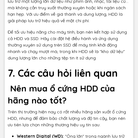
lưu trữ một lượng lớn dữ liệu như phim ảnh, nhạc, tài liệu cũ...
mà không cần truy xuất thường xuyên hoặc khi ngân sách
hạn hẹp. Với ưu điểm về giá thành và dung lượng, HDD là
giải pháp lưu trữ hiệu quả về mặt chi phí.
Để tối ưu hiệu năng cho máy tính, bạn nên kết hợp sử dụng
cả HDD và SSD. Hãy cài đặt hệ điều hành và ứng dụng
thường xuyên sử dụng trên SSD để máy tính khởi động
nhanh và chạy mượt mà, trong khi HDD sẽ là "kho dữ liệu"
dung lượng lớn cho những tệp tin ít sử dụng.
7. Các câu hỏi liên quan
Nên mua ổ cứng HDD của
hãng nào tốt?
Trên thị trường hiện nay có rất nhiều hãng sản xuất ổ cứng
HDD, nhưng để đảm bảo chất lượng và độ tin cậy, bạn nên
ưu tiên lựa chọn những thương hiệu uy tín sau:
Western Digital (WD):
"Ông lớn" trong ngành lưu trữ