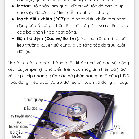
Motor:
Bộ phận làm quay đĩa từ với tốc độ cao, giúp
cho việc đọc/ghi dữ liệu diễn ra nhanh chóng.
Mạch điều khiển (PCB):
"Bộ não" điều khiển mọi hoạt
động của ổ cứng, nhận lệnh từ máy tính và ra lệnh cho
các bộ phận khác hoạt động.
Bộ nhớ đệm (Cache/Buffer):
Nơi lưu trữ tạm thời dữ
liệu thường xuyên sử dụng, giúp tăng tốc độ truy xuất
dữ liệu.
Ngoài ra còn có các thành phần khác như: vỏ bảo vệ, cổng
kết nối, jumper (ít phổ biến trên các máy tính hiện đại). Sự
kết hợp nhịp nhàng giữa các bộ phận này giúp ổ cứng HDD
hoạt động hiệu quả, lưu trữ dữ liệu an toàn và đáng tin cậy.