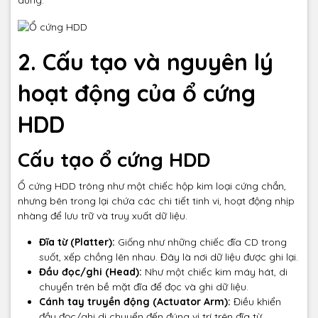
dùng.
2. Cấu tạo và nguyên lý
hoạt động của ổ cứng
HDD
Cấu tạo ổ cứng HDD
Ổ cứng HDD trông như một chiếc hộp kim loại cứng chắn,
nhưng bên trong lại chứa các chi tiết tinh vi, hoạt động nhịp
nhàng để lưu trữ và truy xuất dữ liệu.
Đĩa từ (Platter):
Giống như những chiếc đĩa CD trong
suốt, xếp chồng lên nhau. Đây là nơi dữ liệu được ghi lại.
Đầu đọc/ghi (Head):
Như một chiếc kim máy hát, di
chuyển trên bề mặt đĩa để đọc và ghi dữ liệu.
Cánh tay truyền động (Actuator Arm):
Điều khiển
đầu đọc/ghi di chuyển đến đúng vị trí trên đĩa từ.