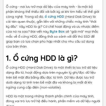
Ổ cứng - nơi lưu trữ mọi dữ liệu của máy tính - là một bộ
phận không thể thiếu đối với bất kỳ ai khi tìm hiểu về thế giới
công nghệ. Trong số đó,
ổ cứng HDD
(Hard Disk Drive) là
cái tên quen thuộc, gắn liền với những chiếc máy tính "thời
kỳ đầu". Vậy HDD là gì? Cơ chế hoạt động và ưu nhược điểm
của nó ra sao? Bài viết này
Byte Box
sẽ "giải mã" mọi thắc
mắc về ổ cứng HDD, đồng thời so sánh với đối thủ SSD để
giúp bạn có lựa chọn phù hợp nhất cho nhu cầu sử dụng
của bản thân.
1. Ổ cứng HDD là gì?
Ổ cứng HDD (Hard Disk Drive) là một thiết bị lưu trữ dữ liệu
dạng đĩa từ, hoạt động dựa trên nguyên lý ghi/đọc dữ liệu
trên bề mặt đĩa bằng đầu đọc từ tính. Dữ liệu được lưu trữ
dưới dạng từ tính trên bề mặt đĩa và không bị mất đi khi
ngừng cung cấp điện (non-volatile).
HDD là một trong những thành phần chính của máy tính,
đóng vai trò lưu trữ hệ điều hành, phần mềm và dữ liệu người