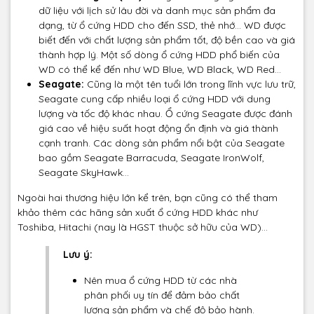
dữ liệu với lịch sử lâu đời và danh mục sản phẩm đa
dạng, từ ổ cứng HDD cho đến SSD, thẻ nhớ... WD được
biết đến với chất lượng sản phẩm tốt, độ bền cao và giá
thành hợp lý. Một số dòng ổ cứng HDD phổ biến của
WD có thể kể đến như WD Blue, WD Black, WD Red...
Seagate:
Cũng là một tên tuổi lớn trong lĩnh vực lưu trữ,
Seagate cung cấp nhiều loại ổ cứng HDD với dung
lượng và tốc độ khác nhau. Ổ cứng Seagate được đánh
giá cao về hiệu suất hoạt động ổn định và giá thành
cạnh tranh. Các dòng sản phẩm nổi bật của Seagate
bao gồm Seagate Barracuda, Seagate IronWolf,
Seagate SkyHawk...
Ngoài hai thương hiệu lớn kể trên, bạn cũng có thể tham
khảo thêm các hãng sản xuất ổ cứng HDD khác như
Toshiba, Hitachi (nay là HGST thuộc sở hữu của WD)...
Lưu ý:
Nên mua ổ cứng HDD từ các nhà
phân phối uy tín để đảm bảo chất
lượng sản phẩm và chế độ bảo hành.