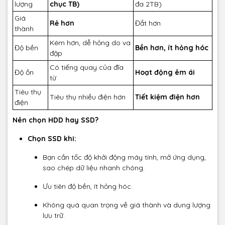
lượng
chục TB)
đa 2TB)
Giá
Rẻ hơn
Đắt hơn
thành
Kém hơn, dễ hỏng do va
Độ bền
Bền hơn, ít hỏng hóc
đập
Có tiếng quay của đĩa
Độ ồn
Hoạt động êm ái
từ
Tiêu thụ
Tiêu thụ nhiều điện hơn
Tiết kiệm điện hơn
điện
Nên chọn HDD hay SSD?
Chọn SSD khi:
Bạn cần tốc độ khởi động máy tính, mở ứng dụng,
sao chép dữ liệu nhanh chóng.
Ưu tiên độ bền, ít hỏng hóc.
Không quá quan trọng về giá thành và dung lượng
lưu trữ.