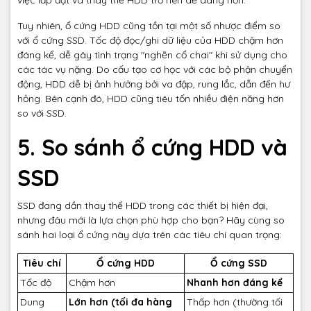
việc lắp đặt và thay thế HDD trở nên dễ dàng hơn.
Tuy nhiên, ổ cứng HDD cũng tồn tại một số nhược điểm so
với ổ cứng SSD. Tốc độ đọc/ghi dữ liệu của HDD chậm hơn
đáng kể, dễ gây tình trạng "nghẽn cổ chai" khi sử dụng cho
các tác vụ nặng. Do cấu tạo cơ học với các bộ phận chuyển
động, HDD dễ bị ảnh hưởng bởi va đập, rung lắc, dẫn đến hư
hỏng. Bên cạnh đó, HDD cũng tiêu tốn nhiều điện năng hơn
so với SSD.
5. So sánh ổ cứng HDD và
SSD
SSD đang dần thay thế HDD trong các thiết bị hiện đại,
nhưng đâu mới là lựa chọn phù hợp cho bạn? Hãy cùng so
sánh hai loại ổ cứng này dựa trên các tiêu chí quan trọng:
Tiêu chí
Ổ cứng HDD
Ổ cứng SSD
Tốc độ
Chậm hơn
Nhanh hơn đáng kể
Dung
Lớn hơn (tối đa hàng
Thấp hơn (thường tối