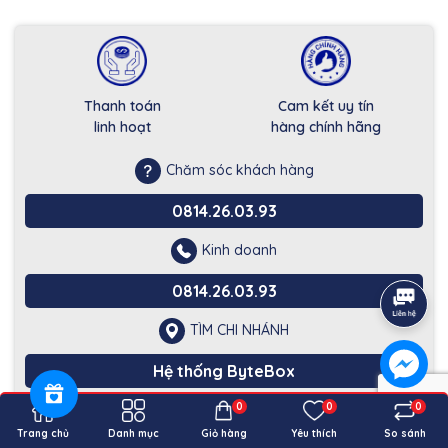
Thanh toán
Cam kết uy tín
linh hoạt
hàng chính hãng
Chăm sóc khách hàng
0814.26.03.93
Kinh doanh
0814.26.03.93
TÌM CHI NHÁNH
Hệ thống ByteBox
0
0
0
Trang chủ
Danh mục
Giỏ hàng
Yêu thích
So sánh