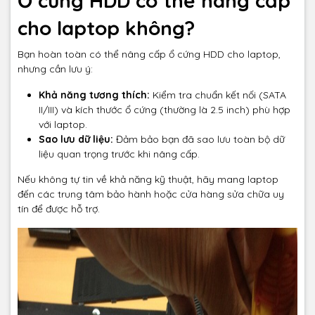
Ổ cứng HDD có thể nâng cấp
cho laptop không?
Bạn hoàn toàn có thể nâng cấp ổ cứng HDD cho laptop,
nhưng cần lưu ý:
Khả năng tương thích:
Kiểm tra chuẩn kết nối (SATA
II/III) và kích thước ổ cứng (thường là 2.5 inch) phù hợp
với laptop.
Sao lưu dữ liệu:
Đảm bảo bạn đã sao lưu toàn bộ dữ
liệu quan trọng trước khi nâng cấp.
Nếu không tự tin về khả năng kỹ thuật, hãy mang laptop
đến các trung tâm bảo hành hoặc cửa hàng sửa chữa uy
tín để được hỗ trợ.