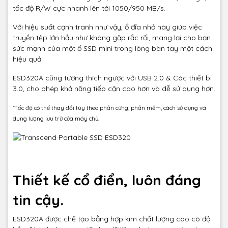
tốc độ R/W cực nhanh lên tới 1050/950 MB/s.
Với hiệu suất cạnh tranh như vậy, ổ đĩa nhỏ này giúp việc
truyền tệp lớn hầu như không gặp rắc rối, mang lại cho bạn
sức mạnh của một ổ SSD mini trong lòng bàn tay một cách
hiệu quả!
ESD320A cũng tương thích ngược với USB 2.0 & Các thiết bị
3.0, cho phép khả năng tiếp cận cao hơn và dễ sử dụng hơn.
*Tốc độ có thể thay đổi tùy theo phần cứng, phần mềm, cách sử dụng và
dung lượng lưu trữ của máy chủ.
Thiết kế cổ điển, luôn đáng
tin cậy.
ESD320A được chế tạo bằng hợp kim chất lượng cao có độ