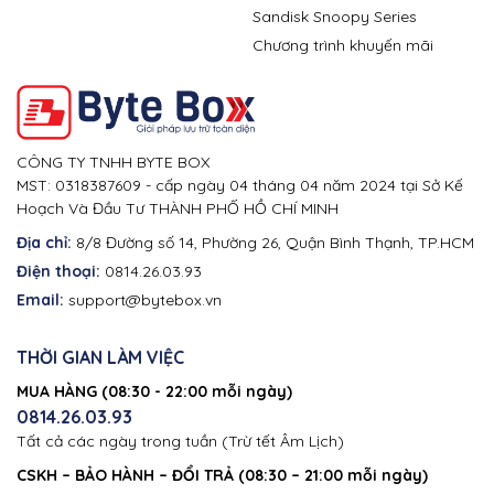
Sandisk Snoopy Series
Chương trình khuyến mãi
CÔNG TY TNHH BYTE BOX
MST: 0318387609 - cấp ngày 04 tháng 04 năm 2024 tại Sở Kế
Hoạch Và Đầu Tư THÀNH PHỐ HỒ CHÍ MINH
Địa chỉ:
8/8 Đường số 14, Phường 26, Quận Bình Thạnh, TP.HCM
Điện thoại:
0814.26.03.93
Email:
support@bytebox.vn
THỜI GIAN LÀM VIỆC
MUA HÀNG (08:30 - 22:00 mỗi ngày)
0814.26.03.93
Tất cả các ngày trong tuần (Trừ tết Âm Lịch)
CSKH – BẢO HÀNH – ĐỔI TRẢ (08:30 – 21:00 mỗi ngày)