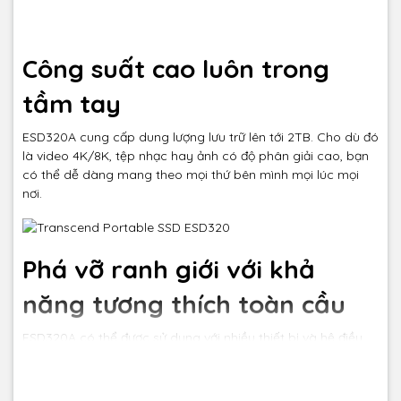
Công suất cao luôn trong
tầm tay
ESD320A cung cấp dung lượng lưu trữ lên tới 2TB. Cho dù đó
là video 4K/8K, tệp nhạc hay ảnh có độ phân giải cao, bạn
có thể dễ dàng mang theo mọi thứ bên mình mọi lúc mọi
nơi.
Phá vỡ ranh giới với khả
năng tương thích toàn cầu
ESD320A có thể được sử dụng với nhiều thiết bị và hệ điều
hành, bao gồm Windows và macOS.
Nó cung cấp tốc độ truyền cực nhanh và khả năng mở rộng