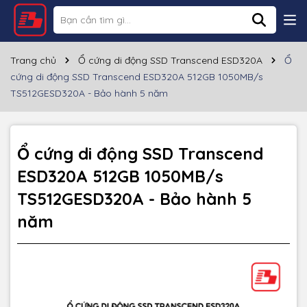
Thông số kỹ thuật
Thương hiệu
TRANSCEND
Trang chủ
Ổ cứng di động SSD Transcend ESD320A
Ổ
cứng di động SSD Transcend ESD320A 512GB 1050MB/s
Loại ổ cứng
SSD
TS512GESD320A - Bảo hành 5 năm
Dung lượng
512GB
Cổng giao tiếp
USB A
Ổ cứng di động SSD Transcend
ESD320A 512GB 1050MB/s
Tốc độ đọc
~1050MB/s
TS512GESD320A - Bảo hành 5
Tốc độ ghi
~950MB/s
năm
HĐH hỗ trợ
Windows, Mac OS, Android
Chất liệu
Hợp kim
Màu sắc
Bạc