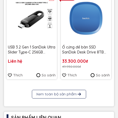
USB 3.2 Gen 1 SanDisk Ultra
Ổ cứng để bàn SSD
Slider Type-C 256GB
SanDisk Desk Drive 8TB
400MB/s SDCZ480-256G-
USB-A Type-C 1000MB/s
Liên hệ
33.300.000₫
G46 - Bảo hành 5 năm
SDSSDT40C-8T00-A25 -
49.950.000₫
Bảo Hành 3 năm
Thích
So sánh
Thích
So sánh
Xem toàn bộ sản phẩm
SẢN PHẨM LIÊN QUAN