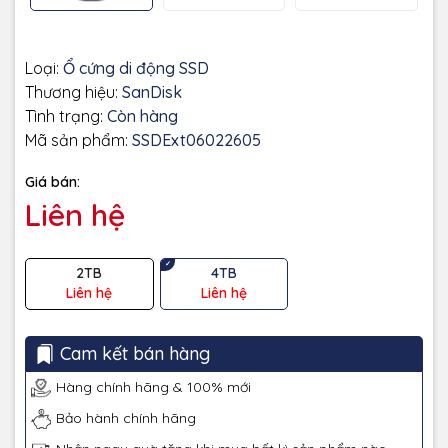
Loại:
Ổ cứng di động SSD
Thương hiệu:
SanDisk
Tình trạng:
Còn hàng
Mã sản phẩm:
SSDExt06022605
Giá bán:
Liên hệ
2TB
4TB
Liên hệ
Liên hệ
Cam kết bán hàng
Hàng chính hãng & 100% mới
Bảo hành chính hãng