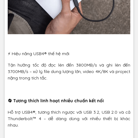
⚡ Hiệu năng USB4® thế hệ mới
Tận hưởng tốc độ đọc lên đến 3800MB/s và ghi lên đến
3700MB/s – xử lý file dung lượng lớn, video 4K/8K và project
nặng trong tích tắc.
🔄 Tương thích linh hoạt nhiều chuẩn kết nối
Hỗ trợ USB4®, tương thích ngược với USB 3.2, USB 2.0 và cả
Thunderbolt™ 4 – dễ dàng dùng với nhiều thiết bị khác
nhau.