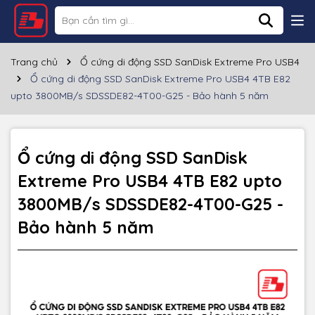
Thông số kỹ thuật
Thương hiệu
SANDISK
Trang chủ
Ổ cứng di động SSD SanDisk Extreme Pro USB4
Ổ cứng di động SSD SanDisk Extreme Pro USB4 4TB E82
Loại ổ cứng
SSD
upto 3800MB/s SDSSDE82-4T00-G25 - Bảo hành 5 năm
Dung lượng
4TB
Tốc độ đọc/ghi
~3800/3700MB/s
Ổ cứng di động SSD SanDisk
Extreme Pro USB4 4TB E82 upto
Kích thước
5.51" x 2.7" x 0.47"
3800MB/s SDSSDE82-4T00-G25 -
Chất liệu
Nhựa
Bảo hành 5 năm
Màu sắc
Đen
Bảo hành
5 năm