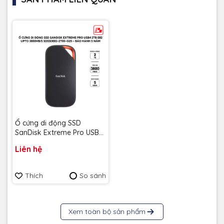
Ổ cứng di động SSD
SanDisk Extreme Pro USB4
2TB E82 upto 3800MB/s
Liên hệ
SDSSDE82-2T00-G25 - Bảo
hành 5 năm
Thích
So sánh
Xem toàn bộ sản phẩm