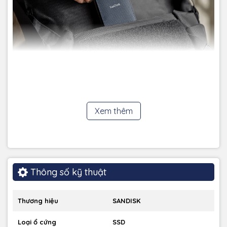
Xem thêm
🌍 Sẵn sàng cho mọi môi trường làm việc
Thiết kế bền bỉ, phù hợp cho creator, kỹ sư, editor và người
dùng chuyên nghiệp thường xuyên di chuyển.
Thông số kỹ thuật
Thương hiệu
SANDISK
🛡 Bảo hành 5 năm chính hãng
Loại ổ cứng
SSD
An tâm lưu trữ dữ liệu dài hạn với độ tin cậy cao từ SanDisk.