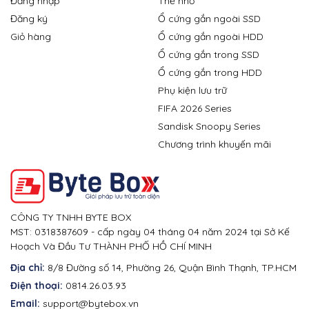
Đăng nhập
Thẻ nhớ
Đăng ký
Ổ cứng gắn ngoài SSD
Giỏ hàng
Ổ cứng gắn ngoài HDD
Ổ cứng gắn trong SSD
Ổ cứng gắn trong HDD
Phụ kiện lưu trữ
FIFA 2026 Series
Sandisk Snoopy Series
Chương trình khuyến mãi
CÔNG TY TNHH BYTE BOX
MST: 0318387609 - cấp ngày 04 tháng 04 năm 2024 tại Sở Kế
Hoạch Và Đầu Tư THÀNH PHỐ HỒ CHÍ MINH
Địa chỉ:
8/8 Đường số 14, Phường 26, Quận Bình Thạnh, TP.HCM
Điện thoại:
0814.26.03.93
Email:
support@bytebox.vn