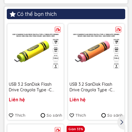
Có thể bạn thích
USB 3.2 SanDisk Flash
USB 3.2 SanDisk Flash
Drive Crayola Type -C
Drive Crayola Type -C
128GB upto 300MB/s
128GB upto 300MB/s
Liên hệ
Liên hệ
SDCZIC-128G-G46L màu
SDCZIC-128G-G46O màu
vàng chanh - Bảo hành 5
vàng xoài - Bảo hành 5
năm
năm
Thích
So sánh
Thích
So sánh
Giảm 33%