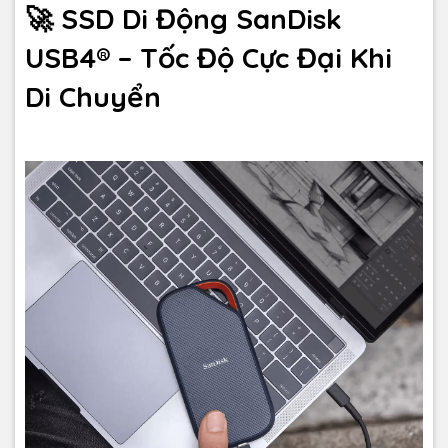
🚀 SSD Di Động SanDisk
USB4® – Tốc Độ Cực Đại Khi
Di Chuyển