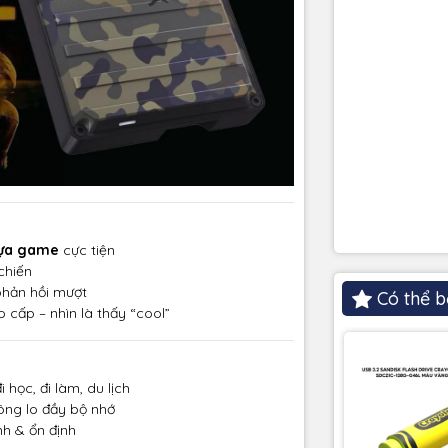
tựa game
cực tiện
chiến
phản hồi mượt
Có thể b
 cấp – nhìn là thấy “cool”
 học, đi làm, du lịch
ông lo đầy bộ nhớ
nh & ổn định