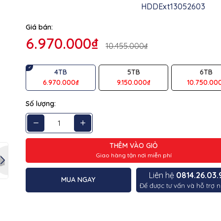
HDDExt13052603
g số kỹ thuật
Giá bán:
ệu
Western Digital
6.970.000₫
10.455.000₫
ng
HDD
4TB
5TB
6TB
ng
4TB
6.970.000₫
9.150.000₫
10.750.00
~ 130MB/s
Số lượng:
Màu lính
3 năm
THÊM VÀO GIỎ
Giao hàng tận nơi miễn phí
Liên hệ
0814.26.03.
MUA NGAY
Để được tư vấn và hỗ trợ n