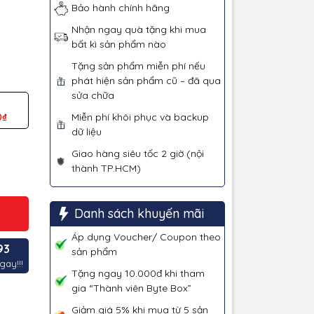
Bảo hành chính hãng
Nhận ngay quà tặng khi mua
bất kì sản phẩm nào
Tặng sản phẩm miễn phí nếu
phát hiện sản phẩm cũ – đã qua
sửa chữa
0₫
Miễn phí khôi phục và backup
dữ liệu
Giao hàng siêu tốc 2 giờ (nội
thành TP.HCM)
Danh sách khuyến mãi
Áp dụng Voucher/ Coupon theo
93
sản phẩm
gay!!!
Tặng ngay 10.000đ khi tham
gia “Thành viên Byte Box”
Giảm giá 5% khi mua từ 5 sản