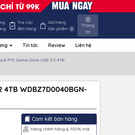
ống
Tra cứu
Giỏ hàng
Thông
àng
đơn hàng
Sản phẩm
0
tin
hàng
Tin tức
Review
Liên hệ
lack P10 Game Drive USB 3.2 4TB
 3.2 4TB WDBZ7D0040BGN-
Cam kết bán hàng
Hàng chính hãng & 100% mới