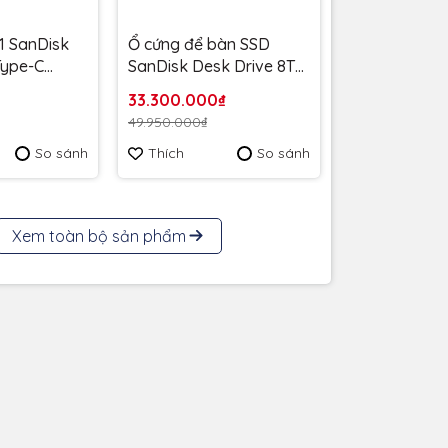
1 SanDisk
Ổ cứng để bàn SSD
 Type-C
SanDisk Desk Drive 8TB
MB/s
USB-A Type-C
33.300.000₫
6G-G46 -
1000MB/s SDSSDT40C-
49.950.000₫
 năm
8T00-A25 - Bảo Hành 3
So sánh
Thích
So sánh
năm
Xem toàn bộ sản phẩm