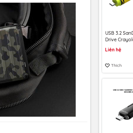
USB 3.2 SanD
Drive Crayol
128GB upto
Liên hệ
SDCZIC-128
vàng chanh - Bảo hành
Thích
5 năm