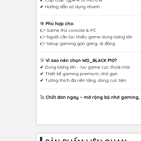
✔ Hướng dẫn sử dụng nhanh
🎯
Phù hợp cho:
👉 Game thủ console & PC
👉 Người cần lưu nhiều game dung lượng lớn
👉 Setup gaming gọn gàng, di động
💡
Vì sao nên chọn WD_BLACK P10?
✔ Dung lượng lớn – lưu game cực thoải mái
✔ Thiết kế gaming premium, nhỏ gọn
✔ Tương thích đa nền tảng, dùng cực tiện
🚀
Chốt đơn ngay – mở rộng bộ nhớ gaming, 