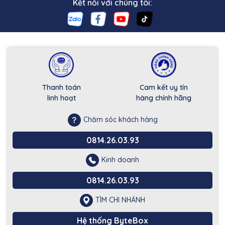
Kết nối với chúng tôi:
Thanh toán
Cam kết uy tín
linh hoạt
hàng chính hãng
Chăm sóc khách hàng
0814.26.03.93
Kinh doanh
0814.26.03.93
TÌM CHI NHÁNH
Hệ thống ByteBox