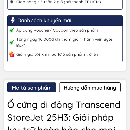
Giao hàng siêu tốc 2 giờ (nội thành TP.HCM)
Danh sách khuyến mãi
Áp dụng Voucher/ Coupon theo sản phẩm
Tặng ngay 10.000đ khi tham gia “Thành viên Byte
Box”
Giảm giá 5% khi mua từ 5 sản phẩm trở lên
Mô tả sản phẩm
Hướng dẫn mua hàng
Ổ cứng di động Transcend
StoreJet 25H3: Giải pháp
lưu trữ hoàn hảo cho mọi