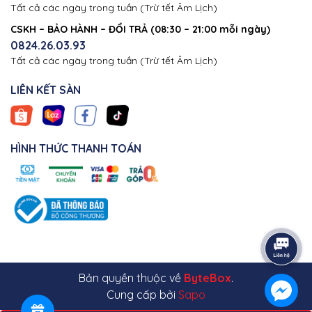
Tất cả các ngày trong tuần (Trừ tết Âm Lịch)
CSKH – BẢO HÀNH – ĐỔI TRẢ (08:30 – 21:00 mỗi ngày)
0824.26.03.93
Tất cả các ngày trong tuần (Trừ tết Âm Lịch)
LIÊN KẾT SÀN
HÌNH THỨC THANH TOÁN
Bản quyền thuộc về
ByteBox
.
Cung cấp bởi
Sapo