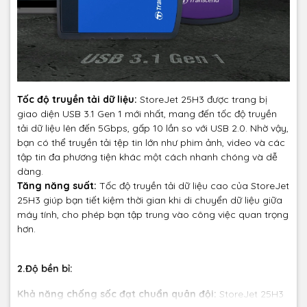
Tốc độ truyền tải dữ liệu:
StoreJet 25H3 được trang bị
giao diện USB 3.1 Gen 1 mới nhất, mang đến tốc độ truyền
tải dữ liệu lên đến 5Gbps, gấp 10 lần so với USB 2.0. Nhờ vậy,
bạn có thể truyền tải tệp tin lớn như phim ảnh, video và các
tập tin đa phương tiện khác một cách nhanh chóng và dễ
dàng.
Tăng năng suất:
Tốc độ truyền tải dữ liệu cao của StoreJet
25H3 giúp bạn tiết kiệm thời gian khi di chuyển dữ liệu giữa
máy tính, cho phép bạn tập trung vào công việc quan trọng
hơn.
2.Độ bền bỉ:
Khả năng chống sốc đạt chuẩn quân đội:
StoreJet 25H3