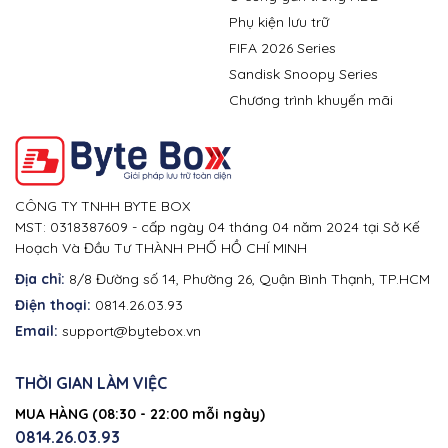
Phụ kiện lưu trữ
FIFA 2026 Series
Sandisk Snoopy Series
Chương trình khuyến mãi
CÔNG TY TNHH BYTE BOX
MST: 0318387609 - cấp ngày 04 tháng 04 năm 2024 tại Sở Kế
Hoạch Và Đầu Tư THÀNH PHỐ HỒ CHÍ MINH
Địa chỉ:
8/8 Đường số 14, Phường 26, Quận Bình Thạnh, TP.HCM
Điện thoại:
0814.26.03.93
Email:
support@bytebox.vn
THỜI GIAN LÀM VIỆC
MUA HÀNG (08:30 - 22:00 mỗi ngày)
0814.26.03.93