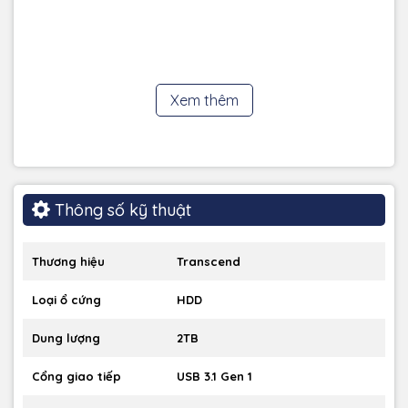
được thiết kế để đáp ứng các tiêu chuẩn MIL-STD-810G của
Quân đội Hoa Kỳ về khả năng chống sốc và rung lắc.
Vỏ bọc chắc chắn:
StoreJet 25H3 được bao bọc bởi lớp vỏ
silicone chống va đập, giúp bảo vệ ổ cứng khỏi các tác
động bên ngoài.
Hệ thống treo giảm chấn:
Bên trong ổ cứng được trang bị
Xem thêm
hệ thống treo giảm chấn giúp hấp thụ rung lắc và bảo vệ
các bộ phận cơ học khỏi hư hỏng.
3.Dung lượng lưu trữ lớn:
Thông số kỹ thuật
Thương hiệu
Transcend
Loại ổ cứng
HDD
Dung lượng
2TB
Cổng giao tiếp
USB 3.1 Gen 1