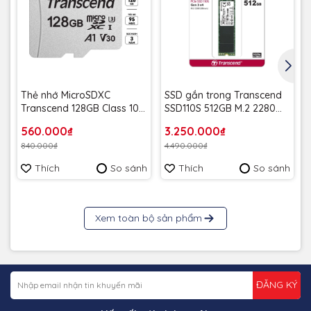
Thẻ nhớ MicroSDXC
SSD gắn trong Transcend
Transcend 128GB Class 10
SSD110S 512GB M.2 2280
A1 U3 V30 upto 95MB/s
PCIe Gen3 x4 NVMe upto
560.000₫
3.250.000₫
TS128GUSD300S (không
1600MB/s TS512GMTE110S -
840.000₫
4.490.000₫
kèm adapter) - Bảo hành
Bảo hành 5 năm
5 năm
Thích
So sánh
Thích
So sánh
Xem toàn bộ sản phẩm
ĐĂNG KÝ