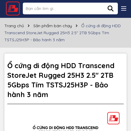
Thông số kỹ thuật
Thương hiệu
Transcend
Trang chủ
Sản phẩm bán chạy
Ổ cứng di động HDD
Transcend StoreJet Rugged 25H3 2.5" 2TB 5Gbps Tím
Loại ổ cứng
HDD
TSTSJ25H3P - Bảo hành 3 năm
Dung lượng
2TB
Cổng giao tiếp
USB 3.1 Gen 1
Ổ cứng di động HDD Transcend
StoreJet Rugged 25H3 2.5" 2TB
Tốc độ đọc
~5Gbps
5Gbps Tím TSTSJ25H3P - Bảo
Tốc độ ghi
~5Gbps
hành 3 năm
HĐH hỗ trợ
Windows, Mac OS, Linux
Kích thước
31.8 x 80.8 x 24.5 mm
Màu sắc
Tím