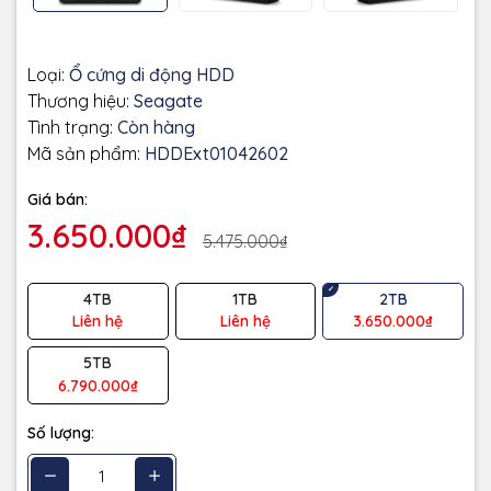
Loại:
Ổ cứng di động HDD
Thương hiệu:
Seagate
Tình trạng:
Còn hàng
Mã sản phẩm:
HDDExt01042602
Giá bán:
3.650.000₫
5.475.000₫
4TB
1TB
2TB
Liên hệ
Liên hệ
3.650.000₫
5TB
6.790.000₫
Số lượng: