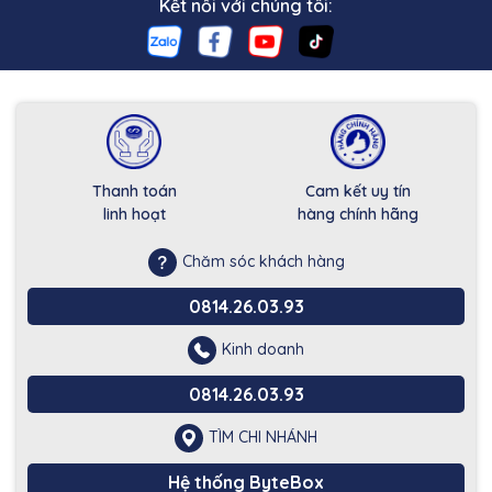
Kết nối với chúng tôi:
Thanh toán
Cam kết uy tín
linh hoạt
hàng chính hãng
Chăm sóc khách hàng
0814.26.03.93
Kinh doanh
0814.26.03.93
TÌM CHI NHÁNH
Hệ thống ByteBox