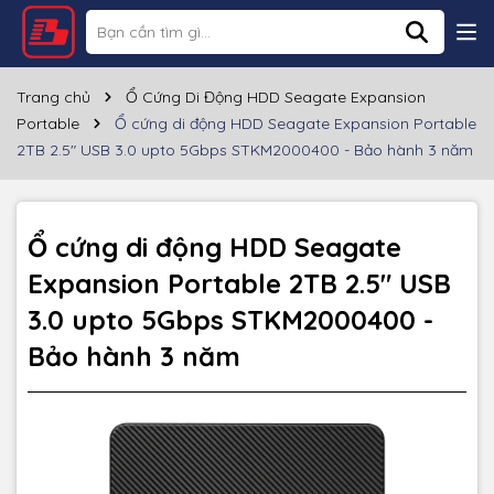
Thông số kỹ thuật
Thương hiệu
Seagate
Trang chủ
Ổ Cứng Di Động HDD Seagate Expansion
Portable
Ổ cứng di động HDD Seagate Expansion Portable
Loại ổ cứng
HDD
2TB 2.5" USB 3.0 upto 5Gbps STKM2000400 - Bảo hành 3 năm
Dung lượng
2TB
Tốc độ
5Gbps
Ổ cứng di động HDD Seagate
Expansion Portable 2TB 2.5" USB
Kích thước
207.5 × 126 × 39.1 mm
3.0 upto 5Gbps STKM2000400 -
Màu sắc
Đen
Bảo hành 3 năm
Bảo hành
3 năm