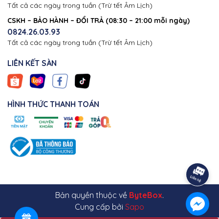
Tất cả các ngày trong tuần (Trừ tết Âm Lịch)
CSKH – BẢO HÀNH – ĐỔI TRẢ (08:30 – 21:00 mỗi ngày)
0824.26.03.93
Tất cả các ngày trong tuần (Trừ tết Âm Lịch)
LIÊN KẾT SÀN
HÌNH THỨC THANH TOÁN
Bản quyền thuộc về
ByteBox
.
Cung cấp bởi
Sapo