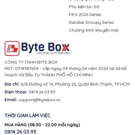
Phụ kiện lưu trữ
FIFA 2026 Series
Sandisk Snoopy Series
Chương trình khuyến mãi
CÔNG TY TNHH BYTE BOX
MST: 0318387609 - cấp ngày 04 tháng 04 năm 2024 tại Sở Kế
Hoạch Và Đầu Tư THÀNH PHỐ HỒ CHÍ MINH
Địa chỉ:
8/8 Đường số 14, Phường 26, Quận Bình Thạnh, TP.HCM
Điện thoại:
0814.26.03.93
Email:
support@bytebox.vn
THỜI GIAN LÀM VIỆC
MUA HÀNG (08:30 - 22:00 mỗi ngày)
0814.26.03.93