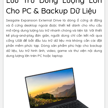
Cho PC & Backup Dữ Liệu
Seagate Expansion External Drive là dòng ổ cứng di động
và ổ cứng desktop ngoài được thiết kế dành cho nhu cầu
mở rộng dung lượng lưu trữ nhanh chóng và tiện lợi. Với thiết
kế plug-and-play đơn giản, người dùng chỉ cần kết nối qua
cổng USB để bắt đầu lưu trữ dữ liệu mà không cần cài đặt
phần mềm phức tạp. Dòng sản phẩm phù hợp cho backup
dữ liệu, lưu trữ hình ảnh, video, game và thư viện nội dung
dung lượng lớn trên PC hoặc laptop.