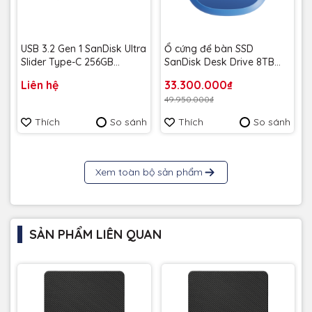
USB 3.2 Gen 1 SanDisk Ultra
Ổ cứng để bàn SSD
Slider Type-C 256GB
SanDisk Desk Drive 8TB
400MB/s SDCZ480-256G-
USB-A Type-C 1000MB/s
Liên hệ
33.300.000₫
G46 - Bảo hành 5 năm
SDSSDT40C-8T00-A25 -
49.950.000₫
Bảo Hành 3 năm
Thích
So sánh
Thích
So sánh
Xem toàn bộ sản phẩm
Thông số kỹ thuật
Thông số
Seagate Expansion External Drive
SẢN PHẨM LIÊN QUAN
Dòng sản
Seagate Expansion External Drive
phẩm
Loại ổ cứng
External HDD
G
Chuẩn kết
USB 3.0
nối