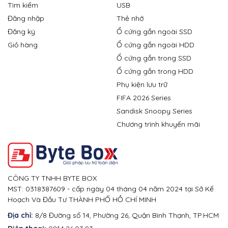
Tìm kiếm
USB
Đăng nhập
Thẻ nhớ
Đăng ký
Ổ cứng gắn ngoài SSD
Giỏ hàng
Ổ cứng gắn ngoài HDD
Ổ cứng gắn trong SSD
Ổ cứng gắn trong HDD
Phụ kiện lưu trữ
FIFA 2026 Series
Sandisk Snoopy Series
Chương trình khuyến mãi
CÔNG TY TNHH BYTE BOX
MST: 0318387609 - cấp ngày 04 tháng 04 năm 2024 tại Sở Kế
Hoạch Và Đầu Tư THÀNH PHỐ HỒ CHÍ MINH
Địa chỉ:
8/8 Đường số 14, Phường 26, Quận Bình Thạnh, TP.HCM