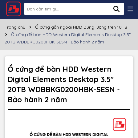
Thông số kỹ thuật
Thương hiệu
Western Digital
Trang chủ
Ổ cứng gắn ngoài HDD Dung lượng trên 10TB
Ổ cứng để bàn HDD Western Digital Elements Desktop 3.5"
Loại ổ cứng
HDD 3.5''
20TB WDBBKG0200HBK-SESN - Bảo hành 2 năm
Dung lượng
20TB
Cổng giao tiếp
USB-A 3.0 - 5Gbps
Ổ cứng để bàn HDD Western
Digital Elements Desktop 3.5"
Tốc độ đọc
~140MB/s
20TB WDBBKG0200HBK-SESN -
Tốc độ ghi
~120MB/s
Bảo hành 2 năm
Kích thước
165.8x48x135 mm
Chất liệu
Nhựa
Màu sắc
Đen