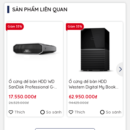
SẢN PHẨM LIÊN QUAN
Giảm 33%
Giảm 33%
G
Ổ cứng để bàn HDD WD
Ổ cứng để bàn HDD
SanDisk Professional G-
Western Digital My Book
DRIVE 3.2"12TB SDPHF1A-
Duo 3.5" 44TB
17.550.000₫
62.950.000₫
012T-SBAAD - Bảo hành 3
WDBFBE0440JBK-SESN -
26.325.000₫
94.425.000₫
năm
Bảo hành 3 năm
Thích
So sánh
Thích
So sánh