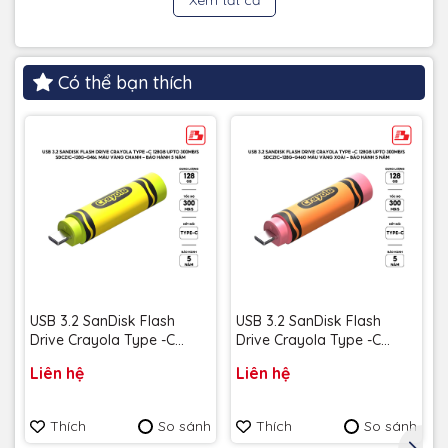
Có thể bạn thích
USB 3.2 SanDisk Flash
USB 3.2 SanDisk Flash
Drive Crayola Type -C
Drive Crayola Type -C
128GB upto 300MB/s
128GB upto 300MB/s
Liên hệ
Liên hệ
SDCZIC-128G-G46L màu
SDCZIC-128G-G46O màu
vàng chanh - Bảo hành 5
vàng xoài - Bảo hành 5
năm
năm
Thích
So sánh
Thích
So sánh