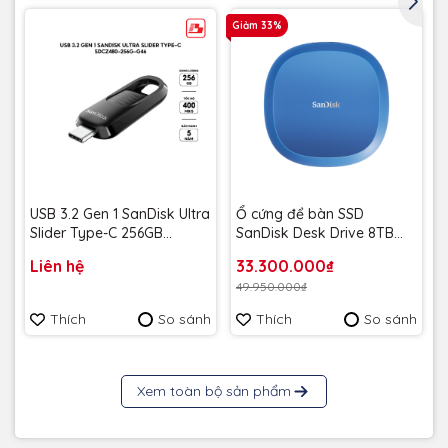
Giảm 33%
USB 3.2 Gen 1 SanDisk Ultra
Ổ cứng để bàn SSD
Slider Type-C 256GB
SanDisk Desk Drive 8TB
400MB/s SDCZ480-256G-
USB-A Type-C 1000MB/s
Liên hệ
33.300.000₫
G46 - Bảo hành 5 năm
SDSSDT40C-8T00-A25 -
49.950.000₫
Bảo Hành 3 năm
Thích
So sánh
Thích
So sánh
Xem toàn bộ sản phẩm